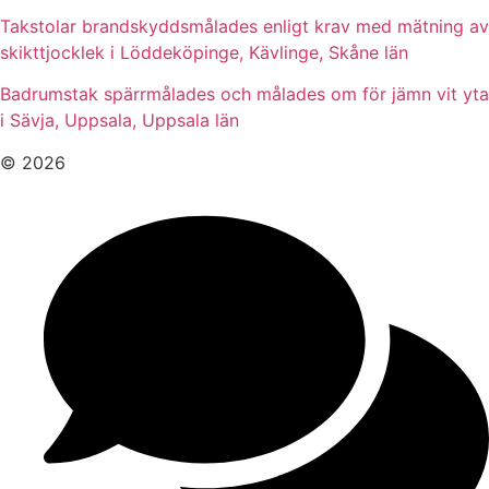
Takstolar brandskyddsmålades enligt krav med mätning av
skikttjocklek i Löddeköpinge, Kävlinge, Skåne län
Badrumstak spärrmålades och målades om för jämn vit yta
i Sävja, Uppsala, Uppsala län
© 2026