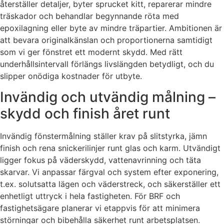
återställer detaljer, byter sprucket kitt, reparerar mindre
träskador och behandlar begynnande röta med
epoxilagning eller byte av mindre träpartier. Ambitionen är
att bevara originalkänslan och proportionerna samtidigt
som vi ger fönstret ett modernt skydd. Med rätt
underhållsintervall förlängs livslängden betydligt, och du
slipper onödiga kostnader för utbyte.
Invändig och utvändig målning –
skydd och finish året runt
Invändig fönstermålning ställer krav på slitstyrka, jämn
finish och rena snickerilinjer runt glas och karm. Utvändigt
ligger fokus på väderskydd, vattenavrinning och täta
skarvar. Vi anpassar färgval och system efter exponering,
t.ex. solutsatta lägen och väderstreck, och säkerställer ett
enhetligt uttryck i hela fastigheten. För BRF och
fastighetsägare planerar vi etappvis för att minimera
störningar och bibehålla säkerhet runt arbetsplatsen.