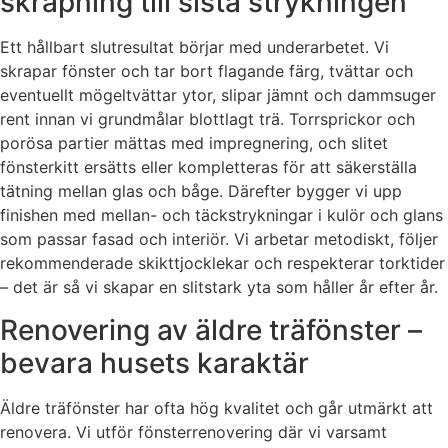
skrapning till sista strykningen
Ett hållbart slutresultat börjar med underarbetet. Vi
skrapar fönster och tar bort flagande färg, tvättar och
eventuellt mögeltvättar ytor, slipar jämnt och dammsuger
rent innan vi grundmålar blottlagt trä. Torrsprickor och
porösa partier mättas med impregnering, och slitet
fönsterkitt ersätts eller kompletteras för att säkerställa
tätning mellan glas och båge. Därefter bygger vi upp
finishen med mellan- och täckstrykningar i kulör och glans
som passar fasad och interiör. Vi arbetar metodiskt, följer
rekommenderade skikttjocklekar och respekterar torktider
– det är så vi skapar en slitstark yta som håller år efter år.
Renovering av äldre träfönster –
bevara husets karaktär
Äldre träfönster har ofta hög kvalitet och går utmärkt att
renovera. Vi utför fönsterrenovering där vi varsamt