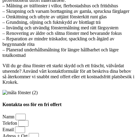
professionellt utfört måleriarbete:
– Målning av träfönster i villor, flerbostadshus och fritidshus
– Skrapning och varsam borttagning av gamla, spruckna färglager
– Omkittning och utbyte av uttjänt fönsterkitt runt glas
– Grundning, oljning och fuktskydd av blottlagt trä
– Invändig och utvändig fönstermålning med rätt färgsystem
– Renovering av äldre och slitna fönster med bevarande fokus
– Reparation av mindre träskador, spackling och åtgärd av
begynnande röta
– Planerad underhållsmålning för längre hållbarhet och lägre
totalkostnad
Vill du ge dina fönster ett starkt skydd och ett fräscht, välvårdat
utseende? Använd vårt kontaktformulär för att beskriva dina behov
så återkommer vi snabbt med offert eller ett kostnadsfritt platsbesök i
Krokek.
Kontakta oss för en fri offert
Namn
Telefon
Email
Adress + Ort