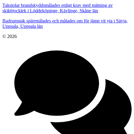
Takstolar brandskyddsmålades enligt krav med mätning av
skikttjocklek i Löddeköpinge, Kävlinge, Skåne län
Badrumstak spärrmålades och målades om för jämn vit yta i Sävja,
Uppsala, Uppsala län
© 2026