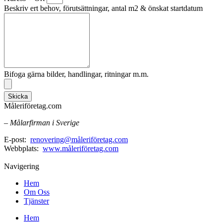
Beskriv ert behov, förutsättningar, antal m2 & önskat startdatum
Bifoga gärna bilder, handlingar, ritningar m.m.
Skicka
Måleriföretag.com
– Målarfirman i Sverige
E-post:
renovering@måleriföretag.com
Webbplats:
www.måleriföretag.com
Navigering
Hem
Om Oss
Tjänster
Hem