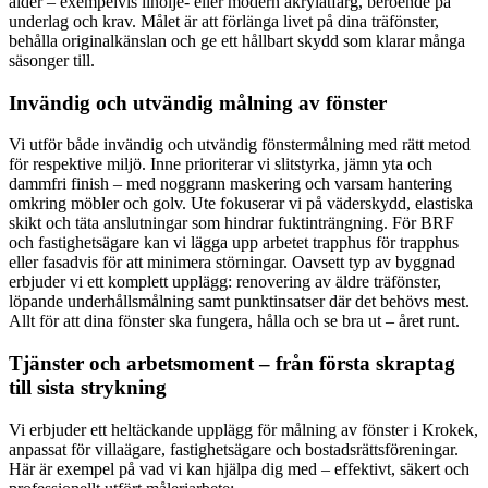
ålder – exempelvis linolje- eller modern akrylatfärg, beroende på
underlag och krav. Målet är att förlänga livet på dina träfönster,
behålla originalkänslan och ge ett hållbart skydd som klarar många
säsonger till.
Invändig och utvändig målning av fönster
Vi utför både invändig och utvändig fönstermålning med rätt metod
för respektive miljö. Inne prioriterar vi slitstyrka, jämn yta och
dammfri finish – med noggrann maskering och varsam hantering
omkring möbler och golv. Ute fokuserar vi på väderskydd, elastiska
skikt och täta anslutningar som hindrar fuktinträngning. För BRF
och fastighetsägare kan vi lägga upp arbetet trapphus för trapphus
eller fasadvis för att minimera störningar. Oavsett typ av byggnad
erbjuder vi ett komplett upplägg: renovering av äldre träfönster,
löpande underhållsmålning samt punktinsatser där det behövs mest.
Allt för att dina fönster ska fungera, hålla och se bra ut – året runt.
Tjänster och arbetsmoment – från första skraptag
till sista strykning
Vi erbjuder ett heltäckande upplägg för målning av fönster i Krokek,
anpassat för villaägare, fastighetsägare och bostadsrättsföreningar.
Här är exempel på vad vi kan hjälpa dig med – effektivt, säkert och