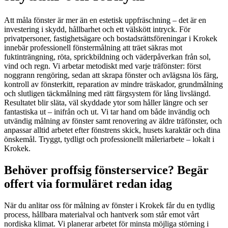
Att måla fönster är mer än en estetisk uppfräschning – det är en
investering i skydd, hållbarhet och ett välskött intryck. För
privatpersoner, fastighetsägare och bostadsrättsföreningar i Krokek
innebär professionell fönstermålning att träet säkras mot
fuktinträngning, röta, sprickbildning och väderpåverkan från sol,
vind och regn. Vi arbetar metodiskt med varje träfönster: först
noggrann rengöring, sedan att skrapa fönster och avlägsna lös färg,
kontroll av fönsterkitt, reparation av mindre träskador, grundmålning
och slutligen täckmålning med rätt färgsystem för lång livslängd.
Resultatet blir släta, väl skyddade ytor som håller längre och ser
fantastiska ut – inifrån och ut. Vi tar hand om både invändig och
utvändig målning av fönster samt renovering av äldre träfönster, och
anpassar alltid arbetet efter fönstrens skick, husets karaktär och dina
önskemål. Tryggt, tydligt och professionellt måleriarbete – lokalt i
Krokek.
Behöver proffsig fönsterservice? Begär
offert via formuläret redan idag
När du anlitar oss för målning av fönster i Krokek får du en tydlig
process, hållbara materialval och hantverk som står emot vårt
nordiska klimat. Vi planerar arbetet för minsta möjliga störning i