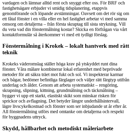
vardagen och lämnar alltid rent och snyggt efter oss. För BRF och
fastighetsägare erbjuder vi smidig tidsplanering, etappvis
genomförande och löpande avstämningar. Oavsett om det rör sig om
ett fåtal fönster i en villa eller en hel fastighet arbetar vi med samma
omsorg om detaljerna – från första skraptag till sista strykning. Vill
du veta vad din fönstermålning kostar? Skicka en förfrågan via vårt
kontaktformulär så återkommer vi med ett tydligt förslag.
Fönstermålning i Krokek – lokalt hantverk med rätt
teknik
Krokeks väderomslag ställer höga krav på ytskyddet runt dina
fönster. Våra målare kombinerar lokal erfarenhet med beprövade
metoder för att säkra träet mot fukt och sol. Vi inspekterar karmar
och bågar, bedömer befintliga färglager och väljer rätt färgtyp utifrån
underlag och ålder. Genom att arbeta systematiskt – rengöring,
skrapning, slipning, kittning, grundmålning och täckmålning –
bygger vi upp ett starkt, elastiskt skikt som minskar risken för
sprickor och avflagning. Det betyder längre underhållsintervall,
lägre livscykelkostnad och fönster som ser inbjudande ut år efter år.
All fönstermålning utförs med omtanke om detaljerna och respekt
för byggnadens uttryck.
Skydd, hållbarhet och metodiskt måleriarbete