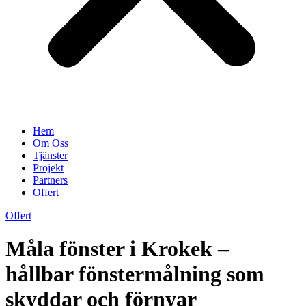
Hem
Om Oss
Tjänster
Projekt
Partners
Offert
Offert
Måla fönster i Krokek –
hållbar fönstermålning som
skyddar och förnyar