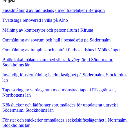
Projekt
Fasadmålning av radhuslänga med trädetaljer i Bergsjön
Tvättstuga renoverad i villa på Alnö
Målning av kontorsytor och personalrum i Kiruna
Ommålning av sovrum och hall i bostadsrätt på Södermalm
Ommålning av trapphus och entré i flerbostadshus i Möllevången
Butikslokal målades om med slitstark väggfärg i Södermalm,
Stockholms län
Invändig fönstermålning i äldre fastighet på Södermalm, Stockholms
län
Tapetsering av vardagsrum med mönstrad tapet i Riksgränsen,
Norrbottens län
Köksluckor och lådfronter sprutmålades för uppdaterat uttryck i
Södermalm, Stockholms län
Fönster och snickerier ommålades i sekelskifteslägenhet i Norrmalm,
Stockholms län