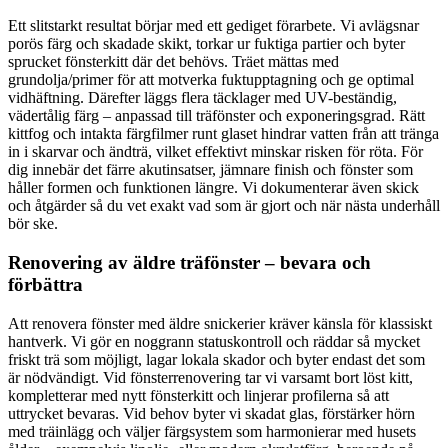
Ett slitstarkt resultat börjar med ett gediget förarbete. Vi avlägsnar
porös färg och skadade skikt, torkar ur fuktiga partier och byter
sprucket fönsterkitt där det behövs. Träet mättas med
grundolja/primer för att motverka fuktupptagning och ge optimal
vidhäftning. Därefter läggs flera täcklager med UV-beständig,
vädertålig färg – anpassad till träfönster och exponeringsgrad. Rätt
kittfog och intakta färgfilmer runt glaset hindrar vatten från att tränga
in i skarvar och ändträ, vilket effektivt minskar risken för röta. För
dig innebär det färre akutinsatser, jämnare finish och fönster som
håller formen och funktionen längre. Vi dokumenterar även skick
och åtgärder så du vet exakt vad som är gjort och när nästa underhåll
bör ske.
Renovering av äldre träfönster – bevara och
förbättra
Att renovera fönster med äldre snickerier kräver känsla för klassiskt
hantverk. Vi gör en noggrann statuskontroll och räddar så mycket
friskt trä som möjligt, lagar lokala skador och byter endast det som
är nödvändigt. Vid fönsterrenovering tar vi varsamt bort löst kitt,
kompletterar med nytt fönsterkitt och linjerar profilerna så att
uttrycket bevaras. Vid behov byter vi skadat glas, förstärker hörn
med träinlägg och väljer färgsystem som harmonierar med husets