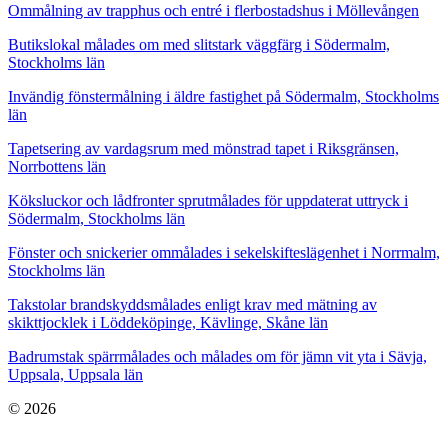
Ommålning av trapphus och entré i flerbostadshus i Möllevången
Butikslokal målades om med slitstark väggfärg i Södermalm,
Stockholms län
Invändig fönstermålning i äldre fastighet på Södermalm, Stockholms
län
Tapetsering av vardagsrum med mönstrad tapet i Riksgränsen,
Norrbottens län
Köksluckor och lådfronter sprutmålades för uppdaterat uttryck i
Södermalm, Stockholms län
Fönster och snickerier ommålades i sekelskifteslägenhet i Norrmalm,
Stockholms län
Takstolar brandskyddsmålades enligt krav med mätning av
skikttjocklek i Löddeköpinge, Kävlinge, Skåne län
Badrumstak spärrmålades och målades om för jämn vit yta i Sävja,
Uppsala, Uppsala län
© 2026