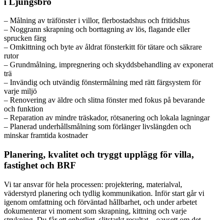
i Ljungsbro
– Målning av träfönster i villor, flerbostadshus och fritidshus
– Noggrann skrapning och borttagning av lös, flagande eller
sprucken färg
– Omkittning och byte av åldrat fönsterkitt för tätare och säkrare
rutor
– Grundmålning, impregnering och skyddsbehandling av exponerat
trä
– Invändig och utvändig fönstermålning med rätt färgsystem för
varje miljö
– Renovering av äldre och slitna fönster med fokus på bevarande
och funktion
– Reparation av mindre träskador, rötsanering och lokala lagningar
– Planerad underhållsmålning som förlänger livslängden och
minskar framtida kostnader
Planering, kvalitet och tryggt upplägg för villa,
fastighet och BRF
Vi tar ansvar för hela processen: projektering, materialval,
väderstyrd planering och tydlig kommunikation. Inför start går vi
igenom omfattning och förväntad hållbarhet, och under arbetet
dokumenterar vi moment som skrapning, kittning och varje
strykning. Du får ett enhetligt, slitstarkt resultat – oavsett om det