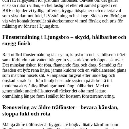
och rätt färgsystem för just dina träfönster. Oavsett om det gäller
enstaka rutor i villan, en hel fastighet eller ett samlat projekt i en
BRF erbjuder vi tydliga offerter, trygga tidsplaner och materialval
som skyddar mot fukt, UV-strålning och slitage. Skicka en förfrågan
via vårt kontaktformulär så återkommer vi med förslag och pris för
målning av fönster i Ljungsbro.
Fönstermålning i Ljungsbro – skydd, hållbarhet och
snygg finish
Rätt utförd fönstermålning tätar ytan, kapslar in och stabiliserar träet
samt förhindrar att vatten tränger in via sprickor och öppna skarvar.
Det minskar risken för röta, flagnande färg och drag. Samtidigt får
fasaden ett lyft: rena linjer, jämna kulörer och en välbalanserad glans
som matchar husets stil. Vi anpassar färgval efter underlag och
önskad karaktär – från linoljebaserade system på äldre trä till
moderna akryl/alkydlösningar med lång hållbarhet. Med ett
genomtänkt underhållsintervall räcker det ofta med lättare
ommålning längre fram i stället för kostsam fönsterrenovering.
Renovering av äldre träfönster – bevara känslan,
stoppa fukt och röta
Många äldre träfönster är byggda av högkvalitativ kärnfuru som