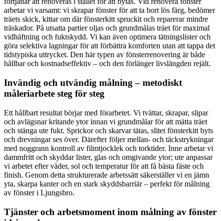
förtjänar att renoveras i stället för att bytas. Vid renovera fönster
arbetar vi varsamt: vi skrapar fönster för att ta bort lös färg, bedömer
träets skick, kittar om där fönsterkitt spruckit och reparerar mindre
träskador. På utsatta partier oljas och grundmålas träet för maximal
vidhäftning och fuktskydd. Vi kan även optimera tätningslister och
göra selektiva lagningar för att förbättra komforten utan att tappa det
tidstypiska uttrycket. Den här typen av fönsterrenovering är både
hållbar och kostnadseffektiv – och den förlänger livslängden rejält.
Invändig och utvändig målning – metodiskt
måleriarbete steg för steg
Ett hållbart resultat börjar med förarbetet. Vi tvättar, skrapar, slipar
och avlägsnar kritande ytor innan vi grundmålar för att mätta träet
och stänga ute fukt. Sprickor och skarvar tätas, slitet fönsterkitt byts
och drevningar ses över. Därefter följer mellan- och täckstrykningar
med noggrann kontroll av filmtjocklek och torktider. Inne arbetar vi
dammfritt och skyddar lister, glas och omgivande ytor; ute anpassar
vi arbetet efter väder, sol och temperatur för att få bästa fäste och
finish. Genom detta strukturerade arbetssätt säkerställer vi en jämn
yta, skarpa kanter och en stark skyddsbarriär – perfekt för målning
av fönster i Ljungsbro.
Tjänster och arbetsmoment inom målning av fönster