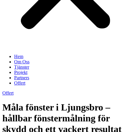
Hem
Om Oss
Tjänster
Projekt
Partners
Offert
Offert
Måla fönster i Ljungsbro –
hållbar fönstermålning för
skydd och ett vackert resultat