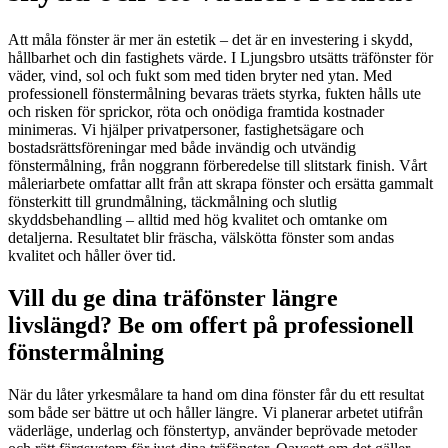
Att måla fönster är mer än estetik – det är en investering i skydd,
hållbarhet och din fastighets värde. I Ljungsbro utsätts träfönster för
väder, vind, sol och fukt som med tiden bryter ned ytan. Med
professionell fönstermålning bevaras träets styrka, fukten hålls ute
och risken för sprickor, röta och onödiga framtida kostnader
minimeras. Vi hjälper privatpersoner, fastighetsägare och
bostadsrättsföreningar med både invändig och utvändig
fönstermålning, från noggrann förberedelse till slitstark finish. Vårt
måleriarbete omfattar allt från att skrapa fönster och ersätta gammalt
fönsterkitt till grundmålning, täckmålning och slutlig
skyddsbehandling – alltid med hög kvalitet och omtanke om
detaljerna. Resultatet blir fräscha, välskötta fönster som andas
kvalitet och håller över tid.
Vill du ge dina träfönster längre
livslängd? Be om offert på professionell
fönstermålning
När du låter yrkesmålare ta hand om dina fönster får du ett resultat
som både ser bättre ut och håller längre. Vi planerar arbetet utifrån
väderläge, underlag och fönstertyp, använder beprövade metoder