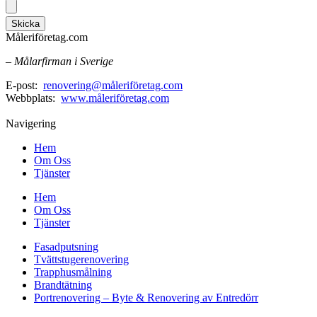
Skicka
Måleriföretag.com
– Målarfirman i Sverige
E-post:
renovering@måleriföretag.com
Webbplats:
www.måleriföretag.com
Navigering
Hem
Om Oss
Tjänster
Hem
Om Oss
Tjänster
Fasadputsning
Tvättstugerenovering
Trapphusmålning
Brandtätning
Portrenovering – Byte & Renovering av Entredörr