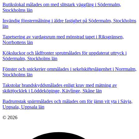
Butikslokal målades om med slitstark väggfärg i Södermalm,
Stockholms län
Invändig fönstermålning i äldre fastighet på Södermalm, Stockholms
län
Tapetsering av vardagsrum med mönstrad tapet i Riksgränsen,
Norrbottens län
Köksluckor och lådfronter sprutmålades för uppdaterat uttryck i
Södermalm, Stockholms län
Fönster och snickerier ommålades i sekelskifteslägenhet i Norrmalm,
Stockholms län
Takstolar brandskyddsmålades enligt krav med mätning av
skikttjocklek i Löddeköpinge, Kävlinge, Skåne län
Badrumstak spärrmålades och målades om för jämn vit yta i Sävja,
Uppsala, Uppsala län
© 2026