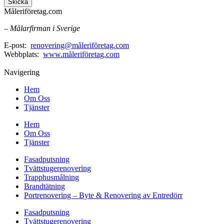
Skicka
Måleriföretag.com
– Målarfirman i Sverige
E-post:
renovering@måleriföretag.com
Webbplats:
www.måleriföretag.com
Navigering
Hem
Om Oss
Tjänster
Hem
Om Oss
Tjänster
Fasadputsning
Tvättstugerenovering
Trapphusmålning
Brandtätning
Portrenovering – Byte & Renovering av Entredörr
Fasadputsning
Tvättstugerenovering