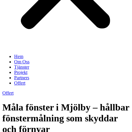
Hem
Om Oss
Tjänster
Projekt
Partners
Offert
Offert
Måla fönster i Mjölby – hållbar
fönstermålning som skyddar
och förnyar