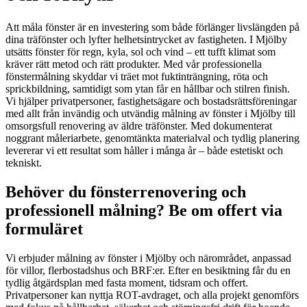
Att måla fönster är en investering som både förlänger livslängden på
dina träfönster och lyfter helhetsintrycket av fastigheten. I Mjölby
utsätts fönster för regn, kyla, sol och vind – ett tufft klimat som
kräver rätt metod och rätt produkter. Med vår professionella
fönstermålning skyddar vi träet mot fuktinträngning, röta och
sprickbildning, samtidigt som ytan får en hållbar och stilren finish.
Vi hjälper privatpersoner, fastighetsägare och bostadsrättsföreningar
med allt från invändig och utvändig målning av fönster i Mjölby till
omsorgsfull renovering av äldre träfönster. Med dokumenterat
noggrant måleriarbete, genomtänkta materialval och tydlig planering
levererar vi ett resultat som håller i många år – både estetiskt och
tekniskt.
Behöver du fönsterrenovering och
professionell målning? Be om offert via
formuläret
Vi erbjuder målning av fönster i Mjölby och närområdet, anpassad
för villor, flerbostadshus och BRF:er. Efter en besiktning får du en
tydlig åtgärdsplan med fasta moment, tidsram och offert.
Privatpersoner kan nyttja ROT-avdraget, och alla projekt genomförs