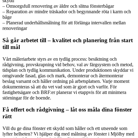
skydd
– Omsorgsfull renovering av äldre och slitna fönsterbågar
– Reparation av mindre träskador och begynnande röta i karm och
båge
– Planerad underhållsmålning för att förlänga intervallen mellan
renoveringar
Så går arbetet till – kvalitet och planering från start
till mål
Vårt måleriarbete styrs av en tydlig process: besiktning och
rådgivning, provskrapning vid behov, val av färgsystem och metod,
tidsplan och tydlig kommunikation. Under produktionen skyddar vi
omgivande fasad, glas och mark, demonterar och återmonterar
beslag varsamt och håller ordning på arbetsplatsen. Varje moment
dokumenteras så att du vet vad som är gjort och varför. För
fastighetsägare och BRF:er planerar vi etappvis för att minimera
störningar för de boende.
Få offert och rådgivning – låt oss måla dina fönster
rätt
Vill du ge dina fönster ett skydd som håller och ett utseende som
lyfter helheten? Vi hjälper dig med målning av fönster i Mjölby med