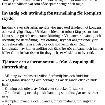
Det är ett hållbart val som både sparar pengar och miljö.
Invändig och utvändig fönstermålning för komplett
skydd
Insidan kräver slitstarka, snygga ytor med god tålighet mot kondens
och vardagligt slitage. Utsidan behöver ett robust färgsystem som
klarar sol, regn och temperaturskiftningar. Vi planerar invändig och
utvändig fönstermålning i rätt ordning, skyddar angränsande ytor
och säkerställer rena arbetsytor och god ventilation. Rätt
kombination av kitt, grundfärg och täckfärg gör att bågar och karmar
håller tätt, minskar risken för drag och ser välskötta ut över tid.
Tjänster och arbetsmoment – från skrapning till
slutstrykning
– Målning av träfönster i villor, flerfamiljshus och fritidshus
– Noggrann skrapning och borttagning av flagande eller kritande
färg
– Kittning och utbyte av åldrat eller sprucket fönsterkitt
– Grundmålning och skyddsbehandling som förseglar och stärker
träet
– Komplett invändig och utvändig fönstermålning för långvarigt