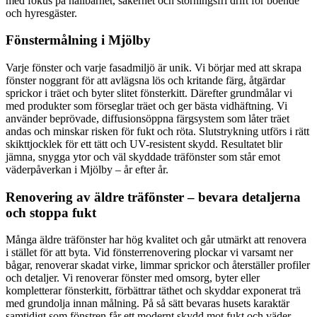
med fokus på hållbarhet, säkerhet och störningsfri drift för boende
och hyresgäster.
Fönstermålning i Mjölby
Varje fönster och varje fasadmiljö är unik. Vi börjar med att skrapa
fönster noggrant för att avlägsna lös och kritande färg, åtgärdar
sprickor i träet och byter slitet fönsterkitt. Därefter grundmålar vi
med produkter som förseglar träet och ger bästa vidhäftning. Vi
använder beprövade, diffusionsöppna färgsystem som låter träet
andas och minskar risken för fukt och röta. Slutstrykning utförs i rätt
skikttjocklek för ett tätt och UV-resistent skydd. Resultatet blir
jämna, snygga ytor och väl skyddade träfönster som står emot
väderpåverkan i Mjölby – år efter år.
Renovering av äldre träfönster – bevara detaljerna
och stoppa fukt
Många äldre träfönster har hög kvalitet och går utmärkt att renovera
i stället för att byta. Vid fönsterrenovering plockar vi varsamt ner
bågar, renoverar skadat virke, limmar sprickor och återställer profiler
och detaljer. Vi renoverar fönster med omsorg, byter eller
kompletterar fönsterkitt, förbättrar täthet och skyddar exponerat trä
med grundolja innan målning. På så sätt bevaras husets karaktär
samtidigt som fönstren får ett modernt skydd mot fukt och väder.