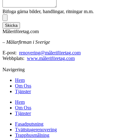
Bifoga gärna bilder, handlingar, ritningar m.m.
Skicka
Måleriföretag.com
– Målarfirman i Sverige
E-post:
renovering@måleriföretag.com
Webbplats:
www.måleriföretag.com
Navigering
Hem
Om Oss
Tjänster
Hem
Om Oss
Tjänster
Fasadputsning
Tvättstugerenovering
Trapphusmålning