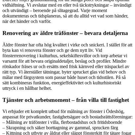
vidhäftning. Vi avslutar med en eller två täckstrykningar – invändigt
och utvändigt – beroende på slitagegrad. Varje moment
dokumenteras och tidsplaneras, så att du alltid vet vad som händer,
när det händer och varför.
Renovering av äldre träfönster – bevara detaljerna
Äldre fönster har ofta hög kvalitet i virke och snickeri. I stället för att
byta kan vi renovera fönster och ge dem nytt liv. Vid
fönsterrenovering i kulturhus, sekelskiftesvillor och torp arbetar vi
varsamt för att bevara originaldetaljer, beslag och profiler. Mindre
rötskador fräses ur och ersätts med frisk kärnved eller träspackel av
rätt typ. Vi återställer tätningar, byter sprucket glas vid behov och
målar med färgsystem som passar både huset och tidsstilen. På så
sätt kombineras funktion, energi­effektivitet och kulturhistoriskt
uttryck i en hållbar helhet.
Tjänster och arbetsmoment – från villa till fastighet
Vi erbjuder ett komplett utbud för målning av fönster i Ödeshög,
anpassat för privatkunder, fastighetsägare och bostadsrättsföreningar:
– Målning av träfönster i villa, flerbostadshus och fritidsboende
– Skrapning och säker borttagning av gammal, sprucken färg
– Kittning och utbyte av åldrat eller släppt fönsterkitt för tätare fogar