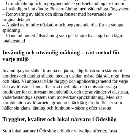
– Grundmålning och impregnerande skyddsbehandling av träytor
– Invändig och utvändig fönstermålning med vädertåliga färgsystem
– Renovering av äldre och slitna fönster med bevarande av
originaldetaljer
– Åtgärd av mindre träskador och begynnande röta för att stoppa
spridning
– Planerad underhållsmålning som ger längre livslängd och lägre
totalkostnad
Invändig och utvändig målning – rätt metod för
varje miljö
Invändiga ytor ställer krav på en jämn, tålig finish som står emot
kondens och dagligt slitage, medan utsidan måste tåla sol, regn, frost
och blåst. Vi anpassar både färgtyp och appliceringsmetod för varje
sida av fönstret. Inne arbetar vi med lukt- och emissionssvaga
produkter för en trivsam boendemiljö, och ute använder vi elastiska,
väderbeständiga system som motverkar sprickbildning. Med rätt
kombination av förarbete, grund och täckfärg får du fönster som
håller sin glans, tätning och funktion – säsong efter säsong.
Trygghet, kvalitet och lokal närvaro i Ödeshög
Som lokal partner i Ödeshög erbjuder vi tydliga offerter, fasta