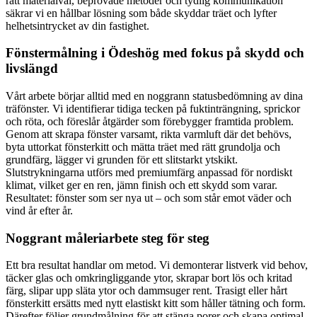
rätt materialval, beprövade metoder och tydlig kommunikation
säkrar vi en hållbar lösning som både skyddar träet och lyfter
helhetsintrycket av din fastighet.
Fönstermålning i Ödeshög med fokus på skydd och
livslängd
Vårt arbete börjar alltid med en noggrann statusbedömning av dina
träfönster. Vi identifierar tidiga tecken på fuktinträngning, sprickor
och röta, och föreslår åtgärder som förebygger framtida problem.
Genom att skrapa fönster varsamt, rikta varmluft där det behövs,
byta uttorkat fönsterkitt och mätta träet med rätt grundolja och
grundfärg, lägger vi grunden för ett slitstarkt ytskikt.
Slutstrykningarna utförs med premiumfärg anpassad för nordiskt
klimat, vilket ger en ren, jämn finish och ett skydd som varar.
Resultatet: fönster som ser nya ut – och som står emot väder och
vind år efter år.
Noggrant måleriarbete steg för steg
Ett bra resultat handlar om metod. Vi demonterar listverk vid behov,
täcker glas och omkringliggande ytor, skrapar bort lös och kritad
färg, slipar upp släta ytor och dammsuger rent. Trasigt eller hårt
fönsterkitt ersätts med nytt elastiskt kitt som håller tätning och form.
Därefter följer grundmålning för att stänga porer och skapa optimal