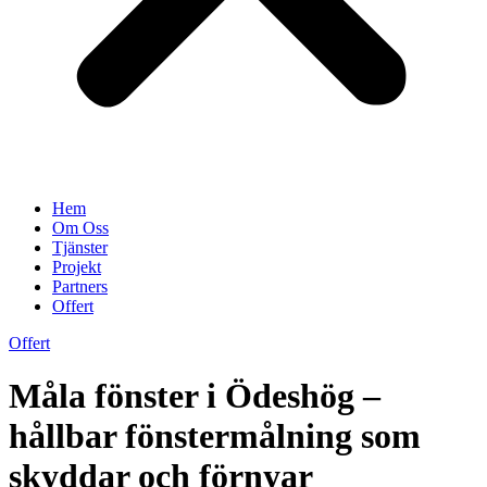
Hem
Om Oss
Tjänster
Projekt
Partners
Offert
Offert
Måla fönster i Ödeshög –
hållbar fönstermålning som
skyddar och förnyar