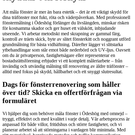
Att måla fönster är mer än bara estetik – det är ett viktigt skydd för
dina träfönster mot fukt, röta och väderpåverkan. Med professionell
fönstermålning i Ödeshög förlänger du livslängden, minskar risken
för kostsamma skador och ger huset ett välskött, inbjudande
utseende. Vi arbetar metodiskt med skrapning av gammal färg,
kontroll av träets skick, byte av slitet fönsterkitt och noggrant utförd
grundmålning för bästa vidhäftning. Därefter lägger vi slitstarka
ytbehandlingar som står emot både nederbörd och UV-ljus. Oavsett
om du är privatperson, fastighetsägare eller representerar en
bostadsrättsförening erbjuder vi ett komplett måleriarbete – från
invändig och utvändig målning till renovering av äldre träfönster –
alltid med fokus på skydd, hållbarhet och ett snyggt slutresultat.
Dags för fönsterrenovering som håller
över tid? Skicka en offertförfrågan via
formuläret
Vi hjälper dig som behöver måla fönster i Ödeshög med omnejd –
tryggt, effektivt och med kvalitet i varje detalj. Vår arbetsprocess är
anpassad för både villor, fritidshus och större fastigheter, och vi
planerar arbetet så att störningarna i vardagen blir minimala. Med