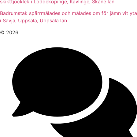
skikttjocklek i Löddeköpinge, Kävlinge, Skåne län
Badrumstak spärrmålades och målades om för jämn vit yta
i Sävja, Uppsala, Uppsala län
© 2026