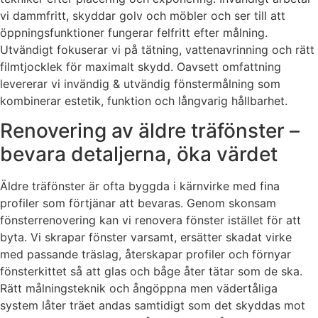
vi dammfritt, skyddar golv och möbler och ser till att
öppningsfunktioner fungerar felfritt efter målning.
Utvändigt fokuserar vi på tätning, vattenavrinning och rätt
filmtjocklek för maximalt skydd. Oavsett omfattning
levererar vi invändig & utvändig fönstermålning som
kombinerar estetik, funktion och långvarig hållbarhet.
Renovering av äldre träfönster –
bevara detaljerna, öka värdet
Äldre träfönster är ofta byggda i kärnvirke med fina
profiler som förtjänar att bevaras. Genom skonsam
fönsterrenovering kan vi renovera fönster istället för att
byta. Vi skrapar fönster varsamt, ersätter skadat virke
med passande träslag, återskapar profiler och förnyar
fönsterkittet så att glas och båge åter tätar som de ska.
Rätt målningsteknik och ångöppna men vädertåliga
system låter träet andas samtidigt som det skyddas mot