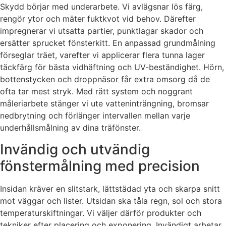
Skydd börjar med underarbete. Vi avlägsnar lös färg,
rengör ytor och mäter fuktkvot vid behov. Därefter
impregnerar vi utsatta partier, punktlagar skador och
ersätter sprucket fönsterkitt. En anpassad grundmålning
förseglar träet, varefter vi applicerar flera tunna lager
täckfärg för bästa vidhäftning och UV-beständighet. Hörn,
bottenstycken och droppnäsor får extra omsorg då de
ofta tar mest stryk. Med rätt system och noggrant
måleriarbete stänger vi ute vatteninträngning, bromsar
nedbrytning och förlänger intervallen mellan varje
underhållsmålning av dina träfönster.
Invändig och utvändig
fönstermålning med precision
Insidan kräver en slitstark, lättstädad yta och skarpa snitt
mot väggar och lister. Utsidan ska tåla regn, sol och stora
temperaturskiftningar. Vi väljer därför produkter och
tekniker efter placering och exponering. Invändigt arbetar