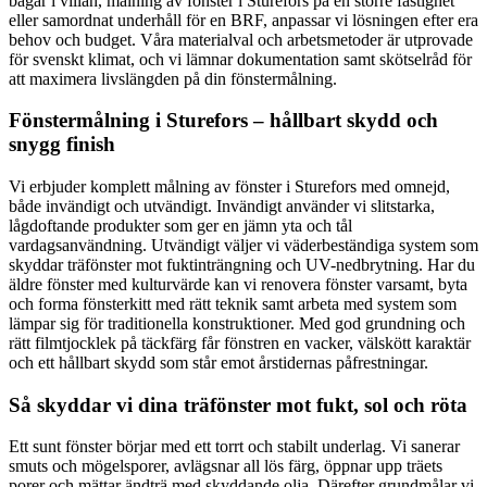
bågar i villan, målning av fönster i Sturefors på en större fastighet
eller samordnat underhåll för en BRF, anpassar vi lösningen efter era
behov och budget. Våra materialval och arbetsmetoder är utprovade
för svenskt klimat, och vi lämnar dokumentation samt skötselråd för
att maximera livslängden på din fönstermålning.
Fönstermålning i Sturefors – hållbart skydd och
snygg finish
Vi erbjuder komplett målning av fönster i Sturefors med omnejd,
både invändigt och utvändigt. Invändigt använder vi slitstarka,
lågdoftande produkter som ger en jämn yta och tål
vardagsanvändning. Utvändigt väljer vi väderbeständiga system som
skyddar träfönster mot fuktinträngning och UV-nedbrytning. Har du
äldre fönster med kulturvärde kan vi renovera fönster varsamt, byta
och forma fönsterkitt med rätt teknik samt arbeta med system som
lämpar sig för traditionella konstruktioner. Med god grundning och
rätt filmtjocklek på täckfärg får fönstren en vacker, välskött karaktär
och ett hållbart skydd som står emot årstidernas påfrestningar.
Så skyddar vi dina träfönster mot fukt, sol och röta
Ett sunt fönster börjar med ett torrt och stabilt underlag. Vi sanerar
smuts och mögelsporer, avlägsnar all lös färg, öppnar upp träets
porer och mättar ändträ med skyddande olja. Därefter grundmålar vi