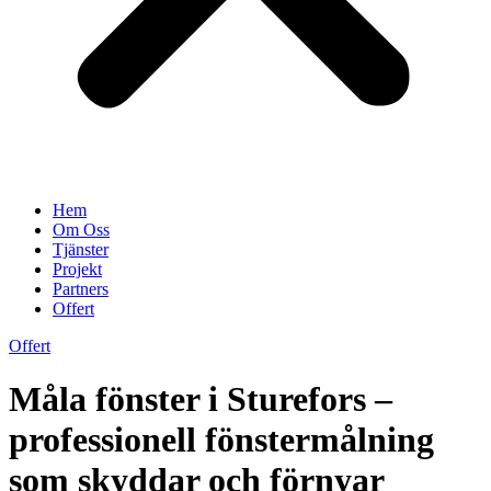
Hem
Om Oss
Tjänster
Projekt
Partners
Offert
Offert
Måla fönster i Sturefors –
professionell fönstermålning
som skyddar och förnyar