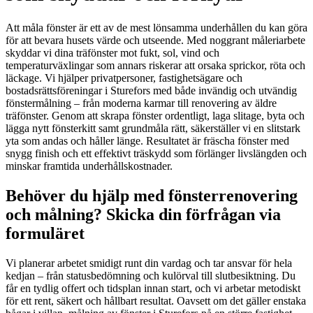
Att måla fönster är ett av de mest lönsamma underhållen du kan göra
för att bevara husets värde och utseende. Med noggrant måleriarbete
skyddar vi dina träfönster mot fukt, sol, vind och
temperaturväxlingar som annars riskerar att orsaka sprickor, röta och
läckage. Vi hjälper privatpersoner, fastighetsägare och
bostadsrättsföreningar i Sturefors med både invändig och utvändig
fönstermålning – från moderna karmar till renovering av äldre
träfönster. Genom att skrapa fönster ordentligt, laga slitage, byta och
lägga nytt fönsterkitt samt grundmåla rätt, säkerställer vi en slitstark
yta som andas och håller länge. Resultatet är fräscha fönster med
snygg finish och ett effektivt träskydd som förlänger livslängden och
minskar framtida underhållskostnader.
Behöver du hjälp med fönsterrenovering
och målning? Skicka din förfrågan via
formuläret
Vi planerar arbetet smidigt runt din vardag och tar ansvar för hela
kedjan – från statusbedömning och kulörval till slutbesiktning. Du
får en tydlig offert och tidsplan innan start, och vi arbetar metodiskt
för ett rent, säkert och hållbart resultat. Oavsett om det gäller enstaka