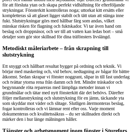
för att försluta ytan och skapa perfekt vidhäftning för efterföljande
strykningar. Fönsterkitt kontrolleras noga; uttorkat kitt ersätts eller
kompletteras så att glaset ligger stabilt och tätt utan att stänga inne
fukt. Slutstrykningar görs med hållbar färg som andas, vilket
minskar risken för flagning och fuktskador. Vi tar även hand om
beslag och droppnäsor, och ser till att vatten kan ledas bort – små
detaljer som gör stor skillnad för dina träfönsters livslängd.
Metodiskt måleriarbete – från skrapning till
slutstrykning
Ett snyggt och hållbart resultat bygger på ordning och teknik. Vi
börjar med maskering och, vid behov, nedtagning av bågar för bättre
åtkomst. Sedan skrapar vi fönster noggrant, slipar in till fast underlag
och tvättar ytorna rena från damm och fett. Mindre träskador och
begynnande röta repareras med lämpliga metoder innan vi
grundmålar och tätar med nytt fönsterkitt där det behövs. Därefter
följer mellanstrykning och slutstrykning för en jämn, täckande yta
som skyddar mot väder och slitage. Slutligen återmonteras beslag,
fogar kontrolleras och vi lämnar rent efter oss. Varje moment
dokumenteras och kvalitetssäkras – du ser skillnaden direkt och
märker den i hur länge målningen håller.
Tjänster och arbetsmoment inom fönster i Sturefors