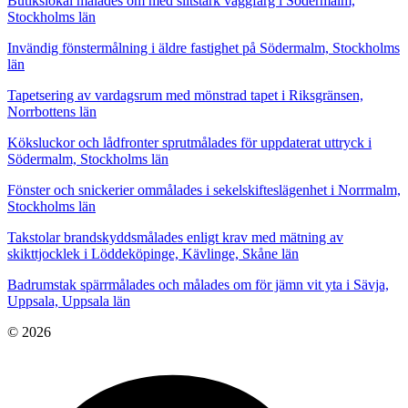
Butikslokal målades om med slitstark väggfärg i Södermalm,
Stockholms län
Invändig fönstermålning i äldre fastighet på Södermalm, Stockholms
län
Tapetsering av vardagsrum med mönstrad tapet i Riksgränsen,
Norrbottens län
Köksluckor och lådfronter sprutmålades för uppdaterat uttryck i
Södermalm, Stockholms län
Fönster och snickerier ommålades i sekelskifteslägenhet i Norrmalm,
Stockholms län
Takstolar brandskyddsmålades enligt krav med mätning av
skikttjocklek i Löddeköpinge, Kävlinge, Skåne län
Badrumstak spärrmålades och målades om för jämn vit yta i Sävja,
Uppsala, Uppsala län
© 2026