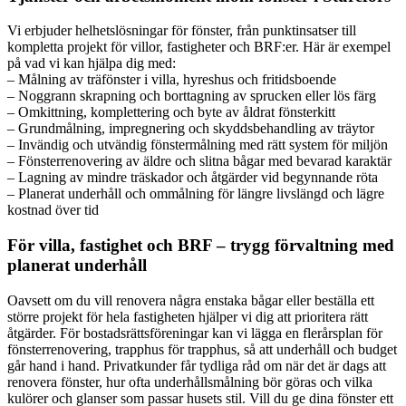
Vi erbjuder helhetslösningar för fönster, från punktinsatser till
kompletta projekt för villor, fastigheter och BRF:er. Här är exempel
på vad vi kan hjälpa dig med:
– Målning av träfönster i villa, hyreshus och fritidsboende
– Noggrann skrapning och borttagning av sprucken eller lös färg
– Omkittning, komplettering och byte av åldrat fönsterkitt
– Grundmålning, impregnering och skyddsbehandling av träytor
– Invändig och utvändig fönstermålning med rätt system för miljön
– Fönsterrenovering av äldre och slitna bågar med bevarad karaktär
– Lagning av mindre träskador och åtgärder vid begynnande röta
– Planerat underhåll och ommålning för längre livslängd och lägre
kostnad över tid
För villa, fastighet och BRF – trygg förvaltning med
planerat underhåll
Oavsett om du vill renovera några enstaka bågar eller beställa ett
större projekt för hela fastigheten hjälper vi dig att prioritera rätt
åtgärder. För bostadsrättsföreningar kan vi lägga en flerårsplan för
fönsterrenovering, trapphus för trapphus, så att underhåll och budget
går hand i hand. Privatkunder får tydliga råd om när det är dags att
renovera fönster, hur ofta underhållsmålning bör göras och vilka
kulörer och glanser som passar husets stil. Vill du ge dina fönster ett