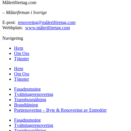
Måleriföretag.com
– Målarfirman i Sverige
E-post:
renovering@måleriföretag.com
Webbplats:
www.måleriföretag.com
Navigering
Hem
Om Oss
Tjänster
Hem
Om Oss
Tjänster
Fasadputsning
Tvättstugerenovering
Trapphusmålning
Brandtätning
Portrenovering – Byte & Renovering av Entredörr
Fasadputsning
Tvättstugerenovering
Trapphusmålning