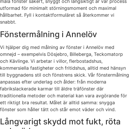
måla fönster säkert, snyggt och långsiktigt är vår process
utformad för minimalt störningsmoment och maximal
hållbarhet. Fyll i kontaktformuläret så återkommer vi
snabbt.
Fönstermålning i Annelöv
Vi hjälper dig med målning av fönster i Annelöv med
omnejd – exempelvis Dösjebro, Billeberga, Teckomatorp
och Kävlinge. Vi arbetar i villor, flerbostadshus,
kommersiella fastigheter och fritidshus, alltid med hänsyn
till byggnadens stil och fönstrens skick. Vår fönstermålning
anpassas efter underlag och ålder: från moderna
fabrikslackerade karmar till äldre träfönster där
traditionella metoder och material kan vara avgörande för
ett riktigt bra resultat. Målet är alltid samma: snygga
fönster som håller tätt och står emot väder och vind.
Långvarigt skydd mot fukt, röta