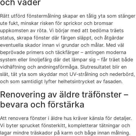
och väder
Rätt utförd fönstermålning skapar en tålig yta som stänger
ute fukt, minskar risken för sprickor och bromsar
uppkomsten av röta. Vi börjar med att bedöma träets
status, skrapa fönster där färgen släppt, och åtgärdar
eventuella skador innan vi grundar och målar. Med väl
beprövade primers och täckfärger – antingen moderna
system eller linoljefärg där det lämpar sig – får träet både
vidhäftning och andningsförmåga. Slutresultatet blir en
slät, tät yta som skyddar mot UV-strålning och nederbörd,
och som samtidigt lyfter helhetsintrycket av fasaden.
Renovering av äldre träfönster –
bevara och förstärka
Att renovera fönster i äldre hus kräver känsla för detaljer.
Vi byter sprucket fönsterkitt, kompletterar tätningar och
lagar mindre träskador på karm och båge innan målning.