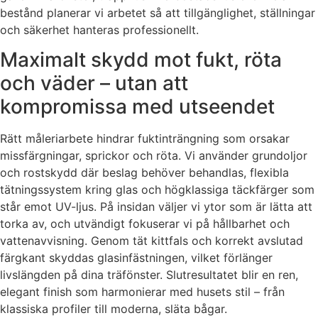
bestånd planerar vi arbetet så att tillgänglighet, ställningar
och säkerhet hanteras professionellt.
Maximalt skydd mot fukt, röta
och väder – utan att
kompromissa med utseendet
Rätt måleriarbete hindrar fuktinträngning som orsakar
missfärgningar, sprickor och röta. Vi använder grundoljor
och rostskydd där beslag behöver behandlas, flexibla
tätningssystem kring glas och högklassiga täckfärger som
står emot UV-ljus. På insidan väljer vi ytor som är lätta att
torka av, och utvändigt fokuserar vi på hållbarhet och
vattenavvisning. Genom tät kittfals och korrekt avslutad
färgkant skyddas glasinfästningen, vilket förlänger
livslängden på dina träfönster. Slutresultatet blir en ren,
elegant finish som harmonierar med husets stil – från
klassiska profiler till moderna, släta bågar.