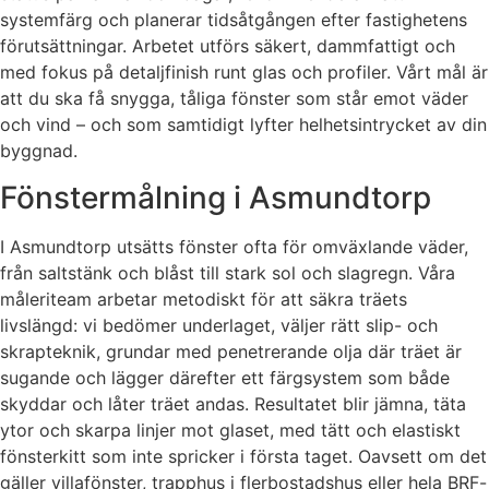
systemfärg och planerar tidsåtgången efter fastighetens
förutsättningar. Arbetet utförs säkert, dammfattigt och
med fokus på detaljfinish runt glas och profiler. Vårt mål är
att du ska få snygga, tåliga fönster som står emot väder
och vind – och som samtidigt lyfter helhetsintrycket av din
byggnad.
Fönstermålning i Asmundtorp
I Asmundtorp utsätts fönster ofta för omväxlande väder,
från saltstänk och blåst till stark sol och slagregn. Våra
måleriteam arbetar metodiskt för att säkra träets
livslängd: vi bedömer underlaget, väljer rätt slip- och
skrapteknik, grundar med penetrerande olja där träet är
sugande och lägger därefter ett färgsystem som både
skyddar och låter träet andas. Resultatet blir jämna, täta
ytor och skarpa linjer mot glaset, med tätt och elastiskt
fönsterkitt som inte spricker i första taget. Oavsett om det
gäller villafönster, trapphus i flerbostadshus eller hela BRF-