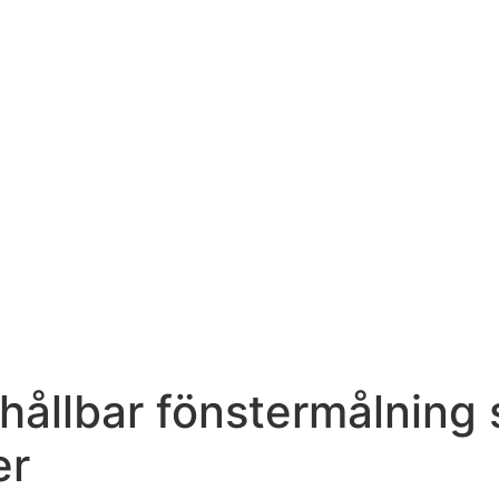
– hållbar fönstermålnin
er