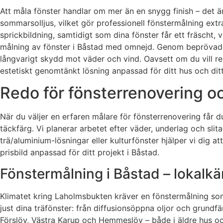
Att måla fönster handlar om mer än en snygg finish – det är 
sommar­solljus, vilket gör professionell fönstermålning extr
sprickbildning, samtidigt som dina fönster får ett fräscht,
målning av fönster i Båstad med omnejd. Genom beprövade me
långvarigt skydd mot väder och vind. Oavsett om du vill reno
estetiskt genomtänkt lösning anpassad för ditt hus och ditt
Redo för fönsterrenovering o
När du väljer en erfaren målare för fönsterrenovering får 
täckfärg. Vi planerar arbetet efter väder, underlag och sli
trä/aluminium-lösningar eller kulturfönster hjälper vi dig 
prisbild anpassad för ditt projekt i Båstad.
Fönstermålning i Båstad – lokalkä
Klimatet kring Laholmsbukten kräver en fönstermålning som
just dina träfönster: från diffusionsöppna oljor och grundfä
Förslöv, Västra Karup och Hemmeslöv – både i äldre hus och