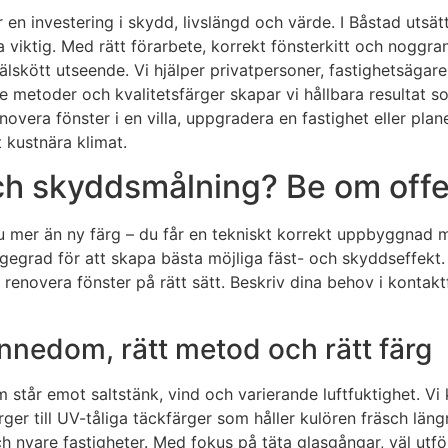
en investering i skydd, livslängd och värde. I Båstad utsätt
a viktig. Med rätt förarbete, korrekt fönsterkitt och noggra
 välskött utseende. Vi hjälper privatpersoner, fastighetsäg
toder och kvalitetsfärger skapar vi hållbara resultat som 
vera fönster i en villa, uppgradera en fastighet eller plane
 kustnära klimat.
ch skyddsmålning? Be om offer
du mer än ny färg – du får en tekniskt korrekt uppbyggnad m
tagegrad för att skapa bästa möjliga fäst- och skyddseffekt.
att renovera fönster på rätt sätt. Beskriv dina behov i kont
nnedom, rätt metod och rätt färg
 står emot saltstänk, vind och varierande luftfuktighet. V
rger till UV-tåliga täckfärger som håller kulören fräsch läng
 nyare fastigheter. Med fokus på täta glasgångar, väl utfö