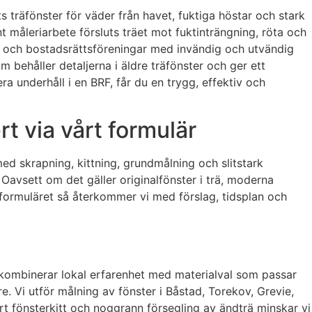
s träfönster för väder från havet, fuktiga höstar och stark
nt måleriarbete försluts träet mot fuktinträngning, röta och
are och bostadsrättsföreningar med invändig och utvändig
behåller detaljerna i äldre träfönster och ger ett
ra underhåll i en BRF, får du en trygg, effektiv och
t via vårt formulär
ed skrapning, kittning, grundmålning och slitstark
 Oavsett om det gäller originalfönster i trä, moderna
aktformuläret så återkommer vi med förslag, tidsplan och
i kombinerar lokal erfarenhet med materialval som passar
re. Vi utför målning av fönster i Båstad, Torekov, Grevie,
rt fönsterkitt och noggrann försegling av ändträ minskar vi