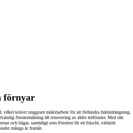
h förnyar
l, vilket kräver noggrant måleriarbete för att förhindra fuktinträngning,
tvändig fönstermålning till renovering av äldre träfönster. Med rätt
rmar och bågar, samtidigt som fönstren får ett fräscht, välskött
– under många år framåt.