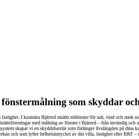
r fönstermålning som skyddar oc
stighet. I kustnära Bjärred utsätts träfönster för salt, vind och stark so
dsrättsföreningar med målning av fönster i Bjärred – från invändig och u
ärgsystem skapar vi en skyddsbarriär som förlänger livslängden på dina ka
erkan och som lyfter helhetsintrycket av din villa, fastighet eller BRF 