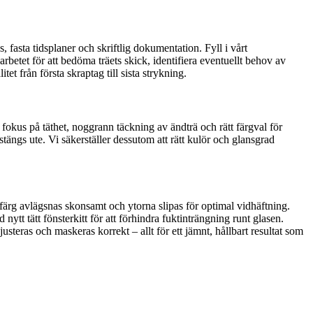
, fasta tidsplaner och skriftlig dokumentation. Fyll i vårt
betet för att bedöma träets skick, identifiera eventuellt behov av
et från första skraptag till sista strykning.
 fokus på täthet, noggrann täckning av ändträ och rätt färgval för
ängs ute. Vi säkerställer dessutom att rätt kulör och glansgrad
 färg avlägsnas skonsamt och ytorna slipas för optimal vidhäftning.
nytt tätt fönsterkitt för att förhindra fuktinträngning runt glasen.
usteras och maskeras korrekt – allt för ett jämnt, hållbart resultat som