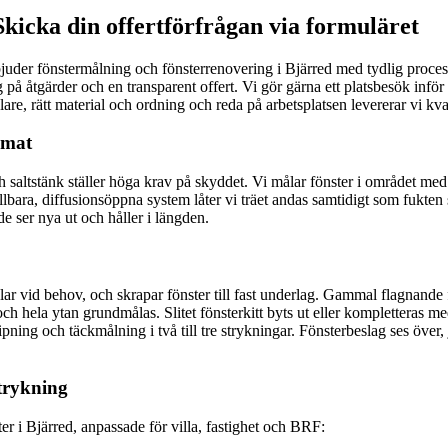
Skicka din offertförfrågan via formuläret
erbjuder fönstermålning och fönsterrenovering i Bjärred med tydlig process
 åtgärder och en transparent offert. Vi gör gärna ett platsbesök inför ar
are, rätt material och ordning och reda på arbetsplatsen levererar vi kvalit
imat
ch saltstänk ställer höga krav på skyddet. Vi målar fönster i området med
ra, diffusionsöppna system låter vi träet andas samtidigt som fukten st
e ser nya ut och håller i längden.
ndlar vid behov, och skrapar fönster till fast underlag. Gammal flagnande
h hela ytan grundmålas. Slitet fönsterkitt byts ut eller kompletteras med 
ing och täckmålning i två till tre strykningar. Fönsterbeslag ses över, j
strykning
er i Bjärred, anpassade för villa, fastighet och BRF: