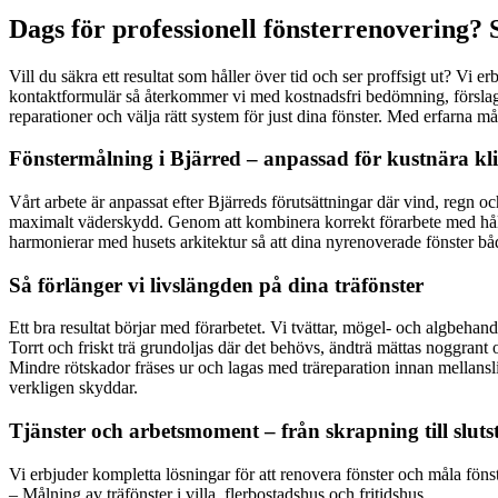
Dags för professionell fönsterrenovering? 
Vill du säkra ett resultat som håller över tid och ser proffsigt ut? Vi 
kontaktformulär så återkommer vi med kostnadsfri bedömning, förslag på
reparationer och välja rätt system för just dina fönster. Med erfarna mål
Fönstermålning i Bjärred – anpassad för kustnära kl
Vårt arbete är anpassat efter Bjärreds förutsättningar där vind, regn o
maximalt väderskydd. Genom att kombinera korrekt förarbete med hållba
harmonierar med husets arkitektur så att dina nyrenoverade fönster båd
Så förlänger vi livslängden på dina träfönster
Ett bra resultat börjar med förarbetet. Vi tvättar, mögel- och algbeha
Torrt och friskt trä grundoljas där det behövs, ändträ mättas noggrant oc
Mindre rötskador fräses ur och lagas med träreparation innan mellanslipn
verkligen skyddar.
Tjänster och arbetsmoment – från skrapning till slut
Vi erbjuder kompletta lösningar för att renovera fönster och måla fönst
– Målning av träfönster i villa, flerbostadshus och fritidshus