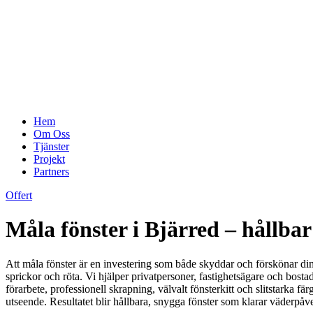
Hem
Om Oss
Tjänster
Projekt
Partners
Offert
Måla fönster i Bjärred – hållba
Att måla fönster är en investering som både skyddar och förskönar din fa
sprickor och röta. Vi hjälper privatpersoner, fastighetsägare och bosta
förarbete, professionell skrapning, välvalt fönsterkitt och slitstarka f
utseende. Resultatet blir hållbara, snygga fönster som klarar väderpåv