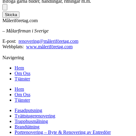
Bifoga gärna bilder, handlingar, ritningar m.m.
Skicka
Måleriföretag.com
– Målarfirman i Sverige
E-post:
renovering@måleriföretag.com
Webbplats:
www.måleriföretag.com
Navigering
Hem
Om Oss
Tjänster
Hem
Om Oss
Tjänster
Fasadputsning
Tvättstugerenovering
Trapphusmålning
Brandtätning
Portrenovering – Byte & Renovering av Entredörr