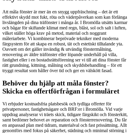
Att måla fönster är mer än en snygg uppfräschning – det är ett
effektivt skydd mot fukt, röta och väderpåverkan som kan förlänga
livslängden på dina träfönster i många år. I Bromölla utsätts karmar
och bågar för skiftande klimat med regn, blåst, sol och salt i luften,
vilket ställer höga krav på metod, material och noggrant
måleriarbete. Vi kombinerar beprövade tekniker med moderna
färgsystem för att skapa en robust, tät och estetiskt tilltalande yta.
Oavsett om det gäller invändig & utvändig fönstermålning,
renovering av äldre träfönster eller löpande underhåll på villa,
fastighet eller i en bostadsrättsförening ser vi till att dina fönster får
rätt grundning, kittning, målning och skyddsbehandling – för ett
tryggt resultat som håller över tid och ger en välskött fasad.
Behöver du hjälp att måla fönster?
Skicka en offertförfrågan i formuläret
Vi erbjuder kostnadsfria platsbesök och tydliga offerter för
privatpersoner, fastighetsägare och BRF:er i Bromölla. Vid varje
uppdrag analyserar vi träets skick, tidigare färgskikt och fönsterkitt,
samt bedömer behovet av reparation och fönsterrenovering. Du får
en anpassad plan med tidram, materialval och fast prissättning. Allt
genomförs med fokus på säkerhet, städning och minimal störning i