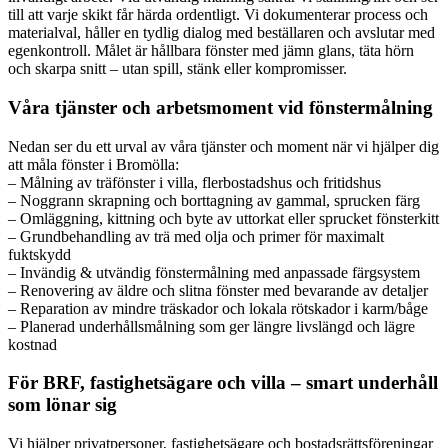
till att varje skikt får härda ordentligt. Vi dokumenterar process och
materialval, håller en tydlig dialog med beställaren och avslutar med
egenkontroll. Målet är hållbara fönster med jämn glans, täta hörn
och skarpa snitt – utan spill, stänk eller kompromisser.
Våra tjänster och arbetsmoment vid fönstermålning
Nedan ser du ett urval av våra tjänster och moment när vi hjälper dig
att måla fönster i Bromölla:
– Målning av träfönster i villa, flerbostadshus och fritidshus
– Noggrann skrapning och borttagning av gammal, sprucken färg
– Omläggning, kittning och byte av uttorkat eller sprucket fönsterkitt
– Grundbehandling av trä med olja och primer för maximalt
fuktskydd
– Invändig & utvändig fönstermålning med anpassade färgsystem
– Renovering av äldre och slitna fönster med bevarande av detaljer
– Reparation av mindre träskador och lokala rötskador i karm/båge
– Planerad underhållsmålning som ger längre livslängd och lägre
kostnad
För BRF, fastighetsägare och villa – smart underhåll
som lönar sig
Vi hjälper privatpersoner, fastighetsägare och bostadsrättsföreningar