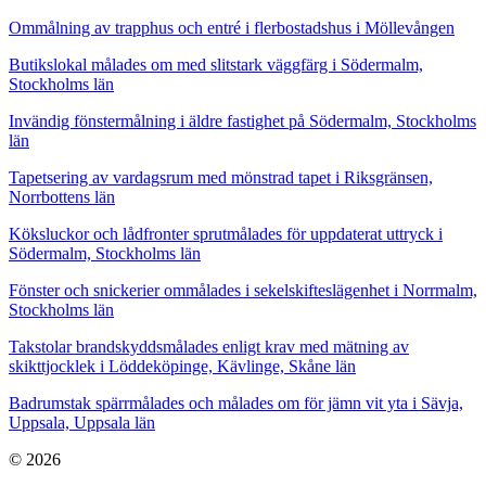
Ommålning av trapphus och entré i flerbostadshus i Möllevången
Butikslokal målades om med slitstark väggfärg i Södermalm,
Stockholms län
Invändig fönstermålning i äldre fastighet på Södermalm, Stockholms
län
Tapetsering av vardagsrum med mönstrad tapet i Riksgränsen,
Norrbottens län
Köksluckor och lådfronter sprutmålades för uppdaterat uttryck i
Södermalm, Stockholms län
Fönster och snickerier ommålades i sekelskifteslägenhet i Norrmalm,
Stockholms län
Takstolar brandskyddsmålades enligt krav med mätning av
skikttjocklek i Löddeköpinge, Kävlinge, Skåne län
Badrumstak spärrmålades och målades om för jämn vit yta i Sävja,
Uppsala, Uppsala län
© 2026