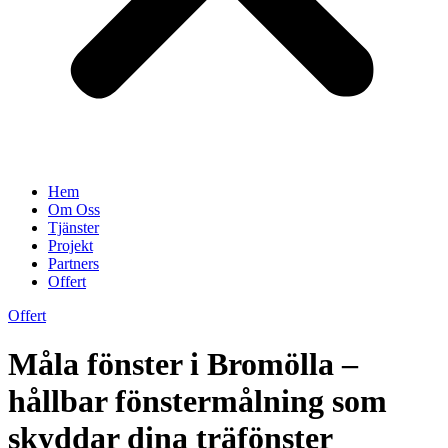
Hem
Om Oss
Tjänster
Projekt
Partners
Offert
Offert
Måla fönster i Bromölla –
hållbar fönstermålning som
skyddar dina träfönster