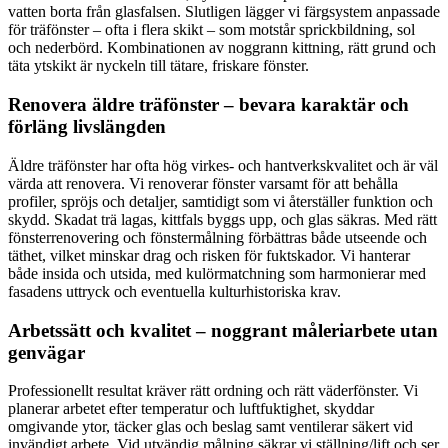
vatten borta från glasfalsen. Slutligen lägger vi färgsystem anpassade
för träfönster – ofta i flera skikt – som motstår sprickbildning, sol
och nederbörd. Kombinationen av noggrann kittning, rätt grund och
täta ytskikt är nyckeln till tätare, friskare fönster.
Renovera äldre träfönster – bevara karaktär och
förläng livslängden
Äldre träfönster har ofta hög virkes- och hantverkskvalitet och är väl
värda att renovera. Vi renoverar fönster varsamt för att behålla
profiler, spröjs och detaljer, samtidigt som vi återställer funktion och
skydd. Skadat trä lagas, kittfals byggs upp, och glas säkras. Med rätt
fönsterrenovering och fönstermålning förbättras både utseende och
täthet, vilket minskar drag och risken för fuktskador. Vi hanterar
både insida och utsida, med kulörmatchning som harmonierar med
fasadens uttryck och eventuella kulturhistoriska krav.
Arbetssätt och kvalitet – noggrant måleriarbete utan
genvägar
Professionellt resultat kräver rätt ordning och rätt väderfönster. Vi
planerar arbetet efter temperatur och luftfuktighet, skyddar
omgivande ytor, täcker glas och beslag samt ventilerar säkert vid
invändigt arbete. Vid utvändig målning säkrar vi ställning/lift och ser