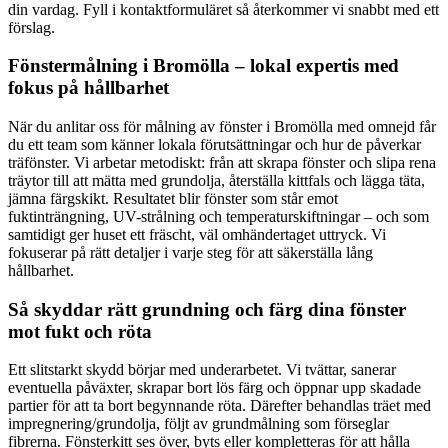
din vardag. Fyll i kontaktformuläret så återkommer vi snabbt med ett
förslag.
Fönstermålning i Bromölla – lokal expertis med
fokus på hållbarhet
När du anlitar oss för målning av fönster i Bromölla med omnejd får
du ett team som känner lokala förutsättningar och hur de påverkar
träfönster. Vi arbetar metodiskt: från att skrapa fönster och slipa rena
träytor till att mätta med grundolja, återställa kittfals och lägga täta,
jämna färgskikt. Resultatet blir fönster som står emot
fuktinträngning, UV-strålning och temperaturskiftningar – och som
samtidigt ger huset ett fräscht, väl omhändertaget uttryck. Vi
fokuserar på rätt detaljer i varje steg för att säkerställa lång
hållbarhet.
Så skyddar rätt grundning och färg dina fönster
mot fukt och röta
Ett slitstarkt skydd börjar med underarbetet. Vi tvättar, sanerar
eventuella påväxter, skrapar bort lös färg och öppnar upp skadade
partier för att ta bort begynnande röta. Därefter behandlas träet med
impregnering/grundolja, följt av grundmålning som förseglar
fibrerna. Fönsterkitt ses över, byts eller kompletteras för att hålla