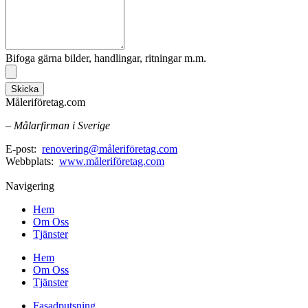
Bifoga gärna bilder, handlingar, ritningar m.m.
Skicka
Måleriföretag.com
– Målarfirman i Sverige
E-post:
renovering@måleriföretag.com
Webbplats:
www.måleriföretag.com
Navigering
Hem
Om Oss
Tjänster
Hem
Om Oss
Tjänster
Fasadputsning