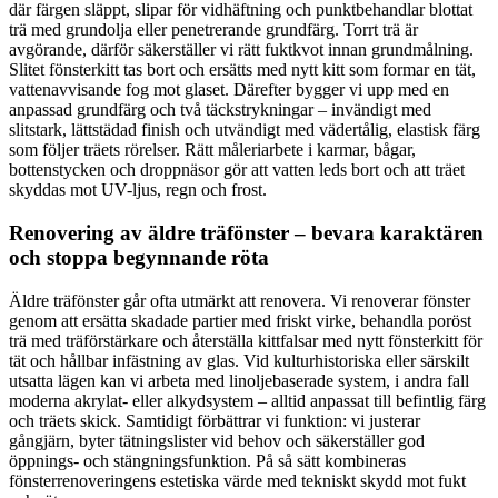
där färgen släppt, slipar för vidhäftning och punktbehandlar blottat
trä med grundolja eller penetrerande grundfärg. Torrt trä är
avgörande, därför säkerställer vi rätt fuktkvot innan grundmålning.
Slitet fönsterkitt tas bort och ersätts med nytt kitt som formar en tät,
vattenavvisande fog mot glaset. Därefter bygger vi upp med en
anpassad grundfärg och två täckstrykningar – invändigt med
slitstark, lättstädad finish och utvändigt med vädertålig, elastisk färg
som följer träets rörelser. Rätt måleriarbete i karmar, bågar,
bottenstycken och droppnäsor gör att vatten leds bort och att träet
skyddas mot UV-ljus, regn och frost.
Renovering av äldre träfönster – bevara karaktären
och stoppa begynnande röta
Äldre träfönster går ofta utmärkt att renovera. Vi renoverar fönster
genom att ersätta skadade partier med friskt virke, behandla poröst
trä med träförstärkare och återställa kittfalsar med nytt fönsterkitt för
tät och hållbar infästning av glas. Vid kulturhistoriska eller särskilt
utsatta lägen kan vi arbeta med linoljebaserade system, i andra fall
moderna akrylat- eller alkydsystem – alltid anpassat till befintlig färg
och träets skick. Samtidigt förbättrar vi funktion: vi justerar
gångjärn, byter tätningslister vid behov och säkerställer god
öppnings- och stängningsfunktion. På så sätt kombineras
fönsterrenoveringens estetiska värde med tekniskt skydd mot fukt