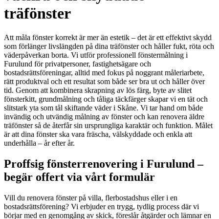
träfönster
Att måla fönster korrekt är mer än estetik – det är ett effektivt skydd
som förlänger livslängden på dina träfönster och håller fukt, röta och
väderpåverkan borta. Vi utför professionell fönstermålning i
Furulund för privatpersoner, fastighetsägare och
bostadsrättsföreningar, alltid med fokus på noggrant måleriarbete,
rätt produktval och ett resultat som både ser bra ut och håller över
tid. Genom att kombinera skrapning av lös färg, byte av slitet
fönsterkitt, grundmålning och tåliga täckfärger skapar vi en tät och
slitstark yta som tål skiftande väder i Skåne. Vi tar hand om både
invändig och utvändig målning av fönster och kan renovera äldre
träfönster så de återfår sin ursprungliga karaktär och funktion. Målet
är att dina fönster ska vara fräscha, välskyddade och enkla att
underhålla – år efter år.
Proffsig fönsterrenovering i Furulund –
begär offert via vårt formulär
Vill du renovera fönster på villa, flerbostadshus eller i en
bostadsrättsförening? Vi erbjuder en trygg, tydlig process där vi
börjar med en genomgång av skick, föreslår åtgärder och lämnar en