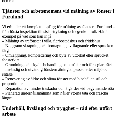
och röta.
Tjänster och arbetsmoment vid målning av fönster i
Furulund
Vi erbjuder ett komplett upplägg för målning av fönster i Furulund –
från första inspektion till sista strykning och egenkontroll. Här är
exempel på vad som kan ingå:
– Målning av träfönster i villa, flerbostadshus och fritidshus
– Noggrann skrapning och borttagning av flagnande eller sprucken
färg
– Omläggning, komplettering och byte av uttorkat eller sprucket
fönsterkitt
– Grundning och skyddsbehandling som mättar och förseglar träet
– Invändig och utvändig fönstermålning anpassad efter miljö och
slitage
– Renovering av äldre och slitna fönster med bibehållen stil och
proportioner
– Reparation av mindre träskador och åtgärder vid begynnande röta
– Planerad underhållsmålning som håller ytorna täta och fräscha
längre
Underhåll, livslängd och trygghet – råd efter utfört
arbete