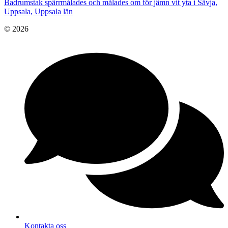
Badrumstak spärrmålades och målades om för jämn vit yta i Sävja,
Uppsala, Uppsala län
© 2026
Kontakta oss