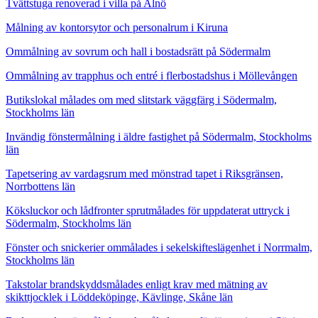
Tvättstuga renoverad i villa på Alnö
Målning av kontorsytor och personalrum i Kiruna
Ommålning av sovrum och hall i bostadsrätt på Södermalm
Ommålning av trapphus och entré i flerbostadshus i Möllevången
Butikslokal målades om med slitstark väggfärg i Södermalm,
Stockholms län
Invändig fönstermålning i äldre fastighet på Södermalm, Stockholms
län
Tapetsering av vardagsrum med mönstrad tapet i Riksgränsen,
Norrbottens län
Köksluckor och lådfronter sprutmålades för uppdaterat uttryck i
Södermalm, Stockholms län
Fönster och snickerier ommålades i sekelskifteslägenhet i Norrmalm,
Stockholms län
Takstolar brandskyddsmålades enligt krav med mätning av
skikttjocklek i Löddeköpinge, Kävlinge, Skåne län