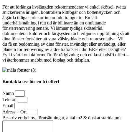
För att förlänga livslängden rekommenderar vi enkel skötsel: tvätta
snickerierna årligen, kontrollera kittfogar och bottenstycken och
åtgärda tidiga sprickor innan fukt tränger in. En lätt
underhållsmålning i rätt tid är billigare än en omfattande
fönsterrenovering senare. Vi lämnar tydliga skötselråd,
dokumenterar kulörer och färgsystem och erbjuder uppföljning så att
dina fönster fortsätter att vara välskyddade och representativa. Vill
du få en bedömning av dina fönster, invändigt eller utvändigt, eller
planera för renovering av äldre träfönster i din BRF eller fastighet?
Fyll i vårt kontaktformulär för rådgivning och en kostnadsfri offert –
vi återkommer snabbt med förslag och tidsplan.
Kontakta oss för en fri offert
Namn
Telefon
Email
Adress + Ort
Beskriv ert behov, förutsättningar, antal m2 & önskat startdatum