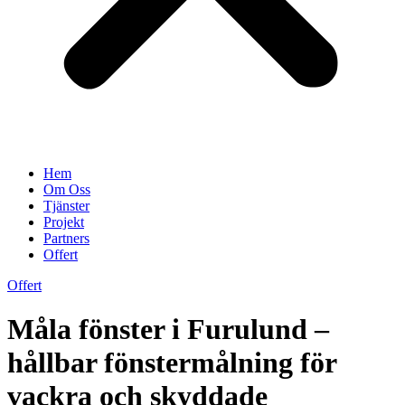
Hem
Om Oss
Tjänster
Projekt
Partners
Offert
Offert
Måla fönster i Furulund –
hållbar fönstermålning för
vackra och skyddade