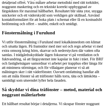
detaljerad offert. Våra målare arbetar metodiskt med rätt torktider,
noggrann maskering och en tekniskt korrekt uppbyggnad av
färgskikten för maximal hållbarhet. Resultatet blir släta ytor, snygga
snickerier och ett väderskydd som verkligen gör skillnad. Använd
kontaktformuläret för att boka plats i schemat eller få en kostnadsfri
bedömning och offert – snabbt, enkelt och smidigt.
Fönstermålning i Furulund
Vi utför fönstermålning i Furulund med lokalkännedom om klimat
och utsatta lägen. På framsidor med mer sol och regn arbetar vi med
extra omsorg kring hörn, skarvar och nederstycken där vatten ofta
samlas. I trädgårdsskyddade lägen fokuserar vi på ventilation och
fuktvandring, så att färgsystemet inte kapslar in fukt i träet. För BRF
och fastighetsägare samordnar vi arbetet per trapphus eller länga för
att minimera störningar, och för villaägare planerar vi så att
målningen sker i rätt väderfönster. Oavsett omfattning handlar allt
om att måla fönster så att träfönster hålls torra, täta och lättskötta –
samtidigt som utseendet lyfter hela fasaden.
Så skyddar vi dina träfönster – metod, material och
noggrant måleriarbete
Ett hållbart resultat börjar i detaljerna. Vi skrapar fönster noggrant