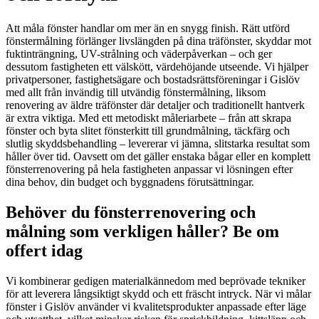
Att måla fönster handlar om mer än en snygg finish. Rätt utförd
fönstermålning förlänger livslängden på dina träfönster, skyddar mot
fuktinträngning, UV-strålning och väderpåverkan – och ger
dessutom fastigheten ett välskött, värdehöjande utseende. Vi hjälper
privatpersoner, fastighetsägare och bostadsrättsföreningar i Gislöv
med allt från invändig till utvändig fönstermålning, liksom
renovering av äldre träfönster där detaljer och traditionellt hantverk
är extra viktiga. Med ett metodiskt måleriarbete – från att skrapa
fönster och byta slitet fönsterkitt till grundmålning, täckfärg och
slutlig skyddsbehandling – levererar vi jämna, slitstarka resultat som
håller över tid. Oavsett om det gäller enstaka bågar eller en komplett
fönsterrenovering på hela fastigheten anpassar vi lösningen efter
dina behov, din budget och byggnadens förutsättningar.
Behöver du fönsterrenovering och
målning som verkligen håller? Be om
offert idag
Vi kombinerar gedigen materialkännedom med beprövade tekniker
för att leverera långsiktigt skydd och ett fräscht intryck. När vi målar
fönster i Gislöv använder vi kvalitetsprodukter anpassade efter läge