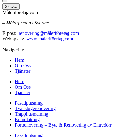
Skicka
Måleriföretag.com
– Målarfirman i Sverige
E-post:
renovering@måleriföretag.com
Webbplats:
www.måleriföretag.com
Navigering
Hem
Om Oss
Tjänster
Hem
Om Oss
Tjänster
Fasadputsning
Tvättstugerenovering
Trapphusmålning
Brandtätning
Portrenovering – Byte & Renovering av Entredörr
Fasadputsning