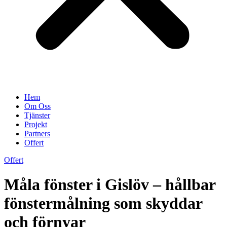
Hem
Om Oss
Tjänster
Projekt
Partners
Offert
Offert
Måla fönster i Gislöv – hållbar
fönstermålning som skyddar
och förnyar