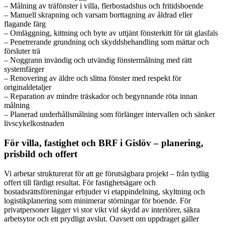
– Målning av träfönster i villa, flerbostadshus och fritidsboende
– Manuell skrapning och varsam borttagning av åldrad eller
flagande färg
– Omläggning, kittning och byte av uttjänt fönsterkitt för tät glasfals
– Penetrerande grundning och skyddsbehandling som mättar och
försluter trä
– Noggrann invändig och utvändig fönstermålning med rätt
systemfärger
– Renovering av äldre och slitna fönster med respekt för
originaldetaljer
– Reparation av mindre träskador och begynnande röta innan
målning
– Planerad underhållsmålning som förlänger intervallen och sänker
livscykelkostnaden
För villa, fastighet och BRF i Gislöv – planering,
prisbild och offert
Vi arbetar strukturerat för att ge förutsägbara projekt – från tydlig
offert till färdigt resultat. För fastighetsägare och
bostadsrättsföreningar erbjuder vi etappindelning, skyltning och
logistikplanering som minimerar störningar för boende. För
privatpersoner lägger vi stor vikt vid skydd av interiörer, säkra
arbetsytor och ett prydligt avslut. Oavsett om uppdraget gäller