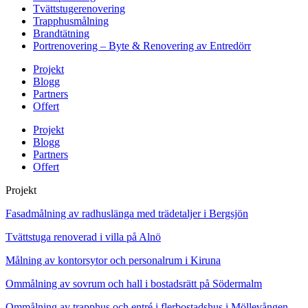
Tvättstugerenovering
Trapphusmålning
Brandtätning
Portrenovering – Byte & Renovering av Entredörr
Projekt
Blogg
Partners
Offert
Projekt
Blogg
Partners
Offert
Projekt
Fasadmålning av radhuslänga med trädetaljer i Bergsjön
Tvättstuga renoverad i villa på Alnö
Målning av kontorsytor och personalrum i Kiruna
Ommålning av sovrum och hall i bostadsrätt på Södermalm
Ommålning av trapphus och entré i flerbostadshus i Möllevången