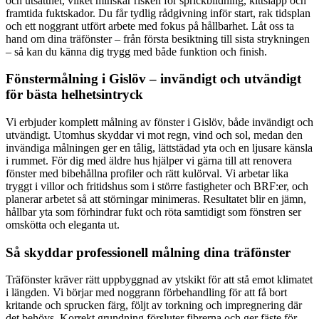
och utsatthet, vilket minskar risken för sprickbildning, kittsläpp och
framtida fuktskador. Du får tydlig rådgivning inför start, rak tidsplan
och ett noggrant utfört arbete med fokus på hållbarhet. Låt oss ta
hand om dina träfönster – från första besiktning till sista strykningen
– så kan du känna dig trygg med både funktion och finish.
Fönstermålning i Gislöv – invändigt och utvändigt
för bästa helhetsintryck
Vi erbjuder komplett målning av fönster i Gislöv, både invändigt och
utvändigt. Utomhus skyddar vi mot regn, vind och sol, medan den
invändiga målningen ger en tålig, lättstädad yta och en ljusare känsla
i rummet. För dig med äldre hus hjälper vi gärna till att renovera
fönster med bibehållna profiler och rätt kulörval. Vi arbetar lika
tryggt i villor och fritidshus som i större fastigheter och BRF:er, och
planerar arbetet så att störningar minimeras. Resultatet blir en jämn,
hållbar yta som förhindrar fukt och röta samtidigt som fönstren ser
omskötta och eleganta ut.
Så skyddar professionell målning dina träfönster
Träfönster kräver rätt uppbyggnad av ytskikt för att stå emot klimatet
i längden. Vi börjar med noggrann förbehandling för att få bort
kritande och sprucken färg, följt av torkning och impregnering där
det behövs. Korrekt grundning försluter fibrerna och ger fäste för