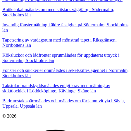
Butikslokal målades om med slitstark väggfärg i Södermalm,
Stockholms län
Invändig fönstermålning i äldre fastighet på Södermalm, Stockholms
län
Tapetsering av vardagsrum med mönstrad tapet i Riksgränsen,
Norrbottens län
Köksluckor och lådfronter sprutmålades för uppdaterat uttryck i
Södermalm, Stockholms län
Fönster och snickerier ommålades i sekelskifteslägenhet i Norrmalm,
Stockholms län
Takstolar brandskyddsmålades enligt krav med mätning av
skikttjocklek i Löddeköpinge, Kävlinge, Skåne län
Badrumstak spärrmålades och målades om för jämn vit yta i Sävja,
Uppsala, Uppsala län
© 2026