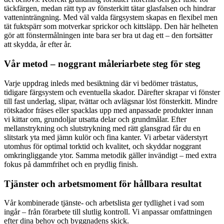
täckfärgen, medan rätt typ av fönsterkitt tätar glasfalsen och hindrar
vatteninträngning. Med väl valda färgsystem skapas en flexibel men
tät fuktspärr som motverkar sprickor och kittsläpp. Den här helheten
gör att fönstermålningen inte bara ser bra ut dag ett – den fortsätter
att skydda, år efter år.
Vår metod – noggrant måleriarbete steg för steg
Varje uppdrag inleds med besiktning där vi bedömer trästatus,
tidigare färgsystem och eventuella skador. Därefter skrapar vi fönster
till fast underlag, slipar, tvättar och avlägsnar löst fönsterkitt. Mindre
rötskador fräses eller spacklas upp med anpassade produkter innan
vi kittar om, grundoljar utsatta delar och grundmålar. Efter
mellanstrykning och slutstrykning med rätt glansgrad får du en
slitstark yta med jämn kulör och fina kanter. Vi arbetar väderstyrt
utomhus för optimal torktid och kvalitet, och skyddar noggrant
omkringliggande ytor. Samma metodik gäller invändigt – med extra
fokus på dammfrihet och en prydlig finish.
Tjänster och arbetsmoment för hållbara resultat
Vår kombinerade tjänste- och arbetslista ger tydlighet i vad som
ingår – från förarbete till slutlig kontroll. Vi anpassar omfattningen
efter dina behov och byggnadens skick.