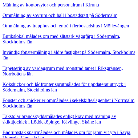
Målning av kontorsytor och personalrum i Kiruna
Ommålning av sovrum och hall i bostadsrätt på Södermalm
Ommålning av trapphus och entré i flerbostadshus i Möllevången
Butikslokal målades om med slitstark väggfärg i Södermalm,
Stockholms län
Invändig fönstermålning i äldre fastighet på Södermalm, Stockholms
län
Tapetsering av vardagsrum med mönstrad tapet i Riksgränsen,
Norrbottens län
Köksluckor och lådfronter sprutmålades för uppdaterat uttryck i
Södermalm, Stockholms län
Fönster och snickerier ommålades i sekelskifteslägenhet i Norrmalm,
Stockholms län
Takstolar brandskyddsmålades enligt krav med mätning av
skikttjocklek i Löddeköpinge, Kävlinge, Skåne län
Badrumstak spärrmålades och målades om för jämn vit yta i Sävja,
Uppsala, Uppsala län