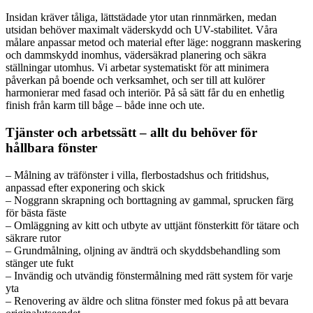
Insidan kräver tåliga, lättstädade ytor utan rinnmärken, medan
utsidan behöver maximalt väderskydd och UV-stabilitet. Våra
målare anpassar metod och material efter läge: noggrann maskering
och dammskydd inomhus, vädersäkrad planering och säkra
ställningar utomhus. Vi arbetar systematiskt för att minimera
påverkan på boende och verksamhet, och ser till att kulörer
harmonierar med fasad och interiör. På så sätt får du en enhetlig
finish från karm till båge – både inne och ute.
Tjänster och arbetssätt – allt du behöver för
hållbara fönster
– Målning av träfönster i villa, flerbostadshus och fritidshus,
anpassad efter exponering och skick
– Noggrann skrapning och borttagning av gammal, sprucken färg
för bästa fäste
– Omläggning av kitt och utbyte av uttjänt fönsterkitt för tätare och
säkrare rutor
– Grundmålning, oljning av ändträ och skyddsbehandling som
stänger ute fukt
– Invändig och utvändig fönstermålning med rätt system för varje
yta
– Renovering av äldre och slitna fönster med fokus på att bevara