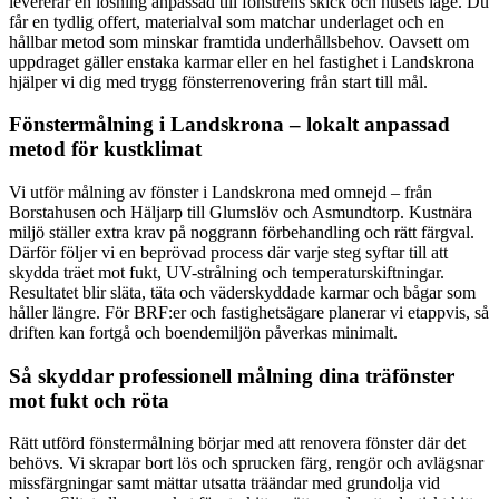
levererar en lösning anpassad till fönstrens skick och husets läge. Du
får en tydlig offert, materialval som matchar underlaget och en
hållbar metod som minskar framtida underhållsbehov. Oavsett om
uppdraget gäller enstaka karmar eller en hel fastighet i Landskrona
hjälper vi dig med trygg fönsterrenovering från start till mål.
Fönstermålning i Landskrona – lokalt anpassad
metod för kustklimat
Vi utför målning av fönster i Landskrona med omnejd – från
Borstahusen och Häljarp till Glumslöv och Asmundtorp. Kustnära
miljö ställer extra krav på noggrann förbehandling och rätt färgval.
Därför följer vi en beprövad process där varje steg syftar till att
skydda träet mot fukt, UV-strålning och temperaturskiftningar.
Resultatet blir släta, täta och väderskyddade karmar och bågar som
håller längre. För BRF:er och fastighetsägare planerar vi etappvis, så
driften kan fortgå och boendemiljön påverkas minimalt.
Så skyddar professionell målning dina träfönster
mot fukt och röta
Rätt utförd fönstermålning börjar med att renovera fönster där det
behövs. Vi skrapar bort lös och sprucken färg, rengör och avlägsnar
missfärgningar samt mättar utsatta träändar med grundolja vid