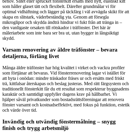
behov. Slitet eller sprucket fönsterkitt ersätts med nytt, elastiskt kitt
som håller glaset tätt och flexibelt. Därefter grundmålar vi för
optimal vidhäftning och lägger på täckfärg i väl avvägda skikt för att
skapa en slitstark, väderbeständig yta. Genom att försegla
mikroglipor och skydda ändträ hindrar vi fukt från att tränga in –
den vanligaste orsaken till rötskador i träfönster. Det här är
måleriarbete som inte bara ser bra ut, utan bygger in långsiktigt
skydd.
Varsam renovering av äldre träfönster – bevara
detaljerna, förläng livet
Många äldre träfönster har hög kvalitet i virket och vackra profiler
som förtjänar att bevaras. Vid fönsterrenovering lagar vi istället för
att byta i onödan: mindre träskador fräses ur och ersätts med friskt
trä, kittfalsar återskapas och beslag justeras. Med rätt färgsystem och
traditionellt fönsterkitt får du ett resultat som respekterar byggnadens
karaktär och samtidigt uppfyller dagens krav på hållbarhet. Vi
hjälper såväl privatkunder som bostadsrättsföreningar att renovera
fönster varsamt och kostnadseffektivt, med fokus på funktion, estetik
och värde över tid.
Invändig och utvändig fönstermålning – snygg
finish och trygg arbetsmiljö