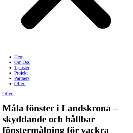
Hem
Om Oss
Tjänster
Projekt
Partners
Offert
Offert
Måla fönster i Landskrona –
skyddande och hållbar
fönstermålning för vackra