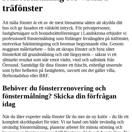
träfönster
Att måla fönster är ett av de mest lönsamma sätten att skydda ditt
hus och ge fasaden ett välskött intryck. För privatpersoner,
fastighetsägare och bostadsrättsföreningar i Landskrona erbjuder vi
professionell fönstermålning som förlänger livslängden på träfönster,
motverkar fuktinträngning och bromsar begynnande röta. Genom
noggrant måleriarbete – från att skrapa fönster och byta slitet
fönsterkitt till grundmålning och rätt färgsystem – säkrar vi ett
slitstarkt resultat som står emot väder, vind och saltstänk från
Öresund. Samtidigt får dina fönster ett fräscht, enhetligt utseende
som lyfter helheten på fastigheten, oavsett om det gäller villa,
flerbostadshus eller BRF.
Behöver du fönsterrenovering och
fönstermålning? Skicka din förfrågan
idag
När du låter experter måla fönster får du mer än ny kulör – du får ett
komplett skyddspaket för träet. Vi tar hand om både invändig och
utvändig fönstermålning, planerar arbetet för minsta störning och