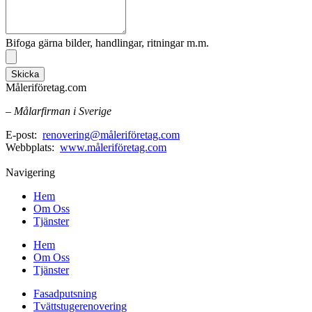
Bifoga gärna bilder, handlingar, ritningar m.m.
Skicka
Måleriföretag.com
– Målarfirman i Sverige
E-post:
renovering@måleriföretag.com
Webbplats:
www.måleriföretag.com
Navigering
Hem
Om Oss
Tjänster
Hem
Om Oss
Tjänster
Fasadputsning
Tvättstugerenovering