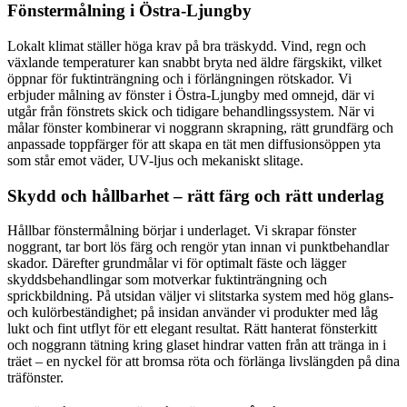
Fönstermålning i Östra-Ljungby
Lokalt klimat ställer höga krav på bra träskydd. Vind, regn och
växlande temperaturer kan snabbt bryta ned äldre färgskikt, vilket
öppnar för fuktinträngning och i förlängningen rötskador. Vi
erbjuder målning av fönster i Östra-Ljungby med omnejd, där vi
utgår från fönstrets skick och tidigare behandlingssystem. När vi
målar fönster kombinerar vi noggrann skrapning, rätt grundfärg och
anpassade toppfärger för att skapa en tät men diffusionsöppen yta
som står emot väder, UV-ljus och mekaniskt slitage.
Skydd och hållbarhet – rätt färg och rätt underlag
Hållbar fönstermålning börjar i underlaget. Vi skrapar fönster
noggrant, tar bort lös färg och rengör ytan innan vi punktbehandlar
skador. Därefter grundmålar vi för optimalt fäste och lägger
skyddsbehandlingar som motverkar fuktinträngning och
sprickbildning. På utsidan väljer vi slitstarka system med hög glans-
och kulörbeständighet; på insidan använder vi produkter med låg
lukt och fint utflyt för ett elegant resultat. Rätt hanterat fönsterkitt
och noggrann tätning kring glaset hindrar vatten från att tränga in i
träet – en nyckel för att bromsa röta och förlänga livslängden på dina
träfönster.