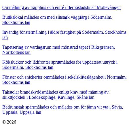
Ommålning av trapphus och entré i flerbostadshus i Möllevången
Butikslokal målades om med slitstark väggfärg i Södermalm,
Stockholms län
Invändig fönstermålning i äldre fastighet på Södermalm, Stockholms
län
Tapetsering av vardagsrum med mönstrad tapet i Riksgränsen,
Norrbottens län
Köksluckor och lådfronter sprutmålades för uppdaterat uttryck i
Södermalm, Stockholms län
Fönster och snickerier ommålades i sekelskifteslägenhet i Norrmalm,
Stockholms län
Takstolar brandskyddsmålades enligt krav med mätning av
skikttjocklek i Löddeköpinge, Kävlinge, Skåne län
Badrumstak spärrmålades och målades om för jämn vit yta i Sävja,
Uppsala, Uppsala län
© 2026