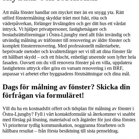
Att måla fönster handlar om mycket mer än en snygg yta. Rätt
utförd fönstermålning skyddar träet mot fukt, röta och
väderpåverkan, förlänger livslängden och ger ditt hus ett vårdat
intryck. Vi hjälper privatpersoner, fastighetsägare och
bostadsrättsföreningar i Östra-Ljungby med allt från invändig och
utvändig målning av träfönster till renovering av äldre fönster och
komplett fönsterrenovering. Med professionellt måleriarbete,
beprövade metoder och kvalitetsfärger ser vi till att dina fönster får
ett hållbart skydd – och ett fräscht, enhetligt utseende som lyfter hela
fasaden. Oavsett om du vill renovera fönster på en villa, uppdatera
fastighetens uttryck eller göra en varsam renovering i en BRF,
anpassar vi arbetet efter byggnadens förutsättningar och dina mål.
Dags för målning av fönster? Skicka din
förfrågan via formuläret!
Vill du ha en kostnadsfri offert och tidsplan för målning av fönster i
Östra-Ljungby? Fyll i vårt kontaktformulär så återkommer vi snabbt
med förslag på lösning, materialval och åtgärder för just dina fönster.
Vi prioriterar tydlig kommunikation, noggranna förarbeten och
hållbara resultat – från första besiktning till sista penseldrag.