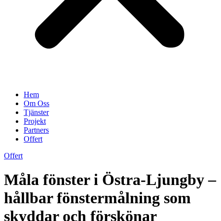
Hem
Om Oss
Tjänster
Projekt
Partners
Offert
Offert
Måla fönster i Östra-Ljungby –
hållbar fönstermålning som
skyddar och förskönar