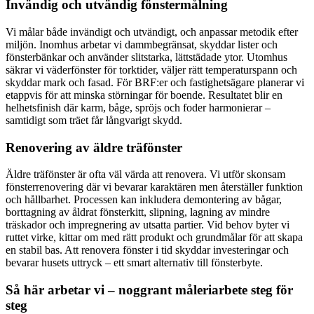
Invändig och utvändig fönstermålning
Vi målar både invändigt och utvändigt, och anpassar metodik efter
miljön. Inomhus arbetar vi dammbegränsat, skyddar lister och
fönsterbänkar och använder slitstarka, lättstädade ytor. Utomhus
säkrar vi väderfönster för torktider, väljer rätt temperaturspann och
skyddar mark och fasad. För BRF:er och fastighetsägare planerar vi
etappvis för att minska störningar för boende. Resultatet blir en
helhetsfinish där karm, båge, spröjs och foder harmonierar –
samtidigt som träet får långvarigt skydd.
Renovering av äldre träfönster
Äldre träfönster är ofta väl värda att renovera. Vi utför skonsam
fönsterrenovering där vi bevarar karaktären men återställer funktion
och hållbarhet. Processen kan inkludera demontering av bågar,
borttagning av åldrat fönsterkitt, slipning, lagning av mindre
träskador och impregnering av utsatta partier. Vid behov byter vi
ruttet virke, kittar om med rätt produkt och grundmålar för att skapa
en stabil bas. Att renovera fönster i tid skyddar investeringar och
bevarar husets uttryck – ett smart alternativ till fönsterbyte.
Så här arbetar vi – noggrant måleriarbete steg för
steg