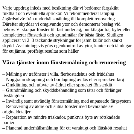
Varje uppdrag inleds med besiktning där vi bedömer färgskikt,
fukthalt och eventuella sprickor. Vi rekommenderar lämplig
åtgärdsnivå: från underhållsmålning till komplett renovering.
Därefter skyddar vi omgivande ytor och demonterar beslag vid
behov. Vi skrapar fönster till fast underlag, punktlagar trä, byter eller
kompletterar fönsterkitt och grundmålar för bästa fäste. Slutligen
applicerar vi 2–3 täckande strykningar för jämn kulör och starkt
skydd. Avslutningsvis görs egenkontroll av ytor, kanter och tätningar
för ett jämnt, proffsigt resultat som håller.
Våra tjänster inom fönstermålning och renovering
– Målning av träfönster i villa, flerbostadshus och fritidshus
– Noggrann skrapning och borttagning av lös eller sprucken färg
– Omkittning och utbyte av åldrat eller sprucket fönsterkitt
– Grundmålning och skyddsbehandling som tätar och förlänger
livslängden
– Invändig samt utvändig fönstermålning med anpassade färgsystem
– Renovering av äldre och slitna fönster med bevarande av
originaldetaljer
– Reparation av mindre träskador, punktvis byte av rötskadade
partier
– Planerad underhållsmålning för ett varaktigt och lättskött resultat