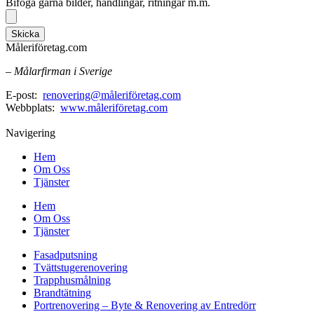
Bifoga gärna bilder, handlingar, ritningar m.m.
Skicka
Måleriföretag.com
– Målarfirman i Sverige
E-post:
renovering@måleriföretag.com
Webbplats:
www.måleriföretag.com
Navigering
Hem
Om Oss
Tjänster
Hem
Om Oss
Tjänster
Fasadputsning
Tvättstugerenovering
Trapphusmålning
Brandtätning
Portrenovering – Byte & Renovering av Entredörr