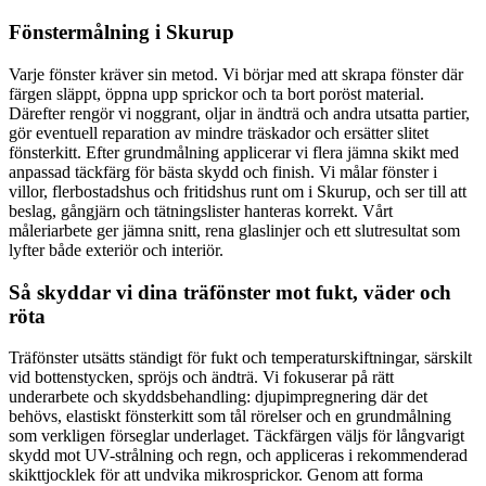
Fönstermålning i Skurup
Varje fönster kräver sin metod. Vi börjar med att skrapa fönster där
färgen släppt, öppna upp sprickor och ta bort poröst material.
Därefter rengör vi noggrant, oljar in ändträ och andra utsatta partier,
gör eventuell reparation av mindre träskador och ersätter slitet
fönsterkitt. Efter grundmålning applicerar vi flera jämna skikt med
anpassad täckfärg för bästa skydd och finish. Vi målar fönster i
villor, flerbostadshus och fritidshus runt om i Skurup, och ser till att
beslag, gångjärn och tätningslister hanteras korrekt. Vårt
måleriarbete ger jämna snitt, rena glaslinjer och ett slutresultat som
lyfter både exteriör och interiör.
Så skyddar vi dina träfönster mot fukt, väder och
röta
Träfönster utsätts ständigt för fukt och temperaturskiftningar, särskilt
vid bottenstycken, spröjs och ändträ. Vi fokuserar på rätt
underarbete och skyddsbehandling: djupimpregnering där det
behövs, elastiskt fönsterkitt som tål rörelser och en grundmålning
som verkligen förseglar underlaget. Täckfärgen väljs för långvarigt
skydd mot UV-strålning och regn, och appliceras i rekommenderad
skikttjocklek för att undvika mikrosprickor. Genom att forma