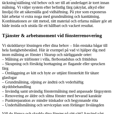
täckning/ställning vid behov och ser till att underlaget är torrt innan
målning. Vi väljer system efter befintlig färg (akrylat, alkyd eller
linolja) för att säkerställa god vidhäftning. På ytor som exponeras
hårt arbetar vi extra noga med grundmålning och kanttätning.
Kombinationen av rätt metod, rätt material och erfarna målare gör att
både insida och utsida får ett hållbart och vackert resultat.
Tjänster & arbetsmoment vid fönsterrenovering
Vi skräddarsyr lösningen efter dina behov – från enstaka bågar till
hela fastighetsbestånd. Här är exempel på vad vi hjälper dig med
inom målning av fönster i Skurup och närliggande orter:
– Målning av träfönster i villa, flerbostadshus och fritidshus
– Skrapning och försiktig borttagning av flagande eller sprucken
färg
– Omläggning av kitt och byte av uttjänt fönsterkitt för tätare
glasfogar
– Grundmålning, oljning av ändträ och vederhäftig
skyddsbehandling
– Invändig samt utvändig fönstermålning med anpassade färgsystem
– Renovering av äldre och slitna fönster med bevarad karaktär
– Punktreparation av mindre träskador och begynnande röta
– Underhållsmålning och serviceplan som förlänger livslängden
Vill du förnya och skydda dina fönster på rätt sätt? Använd vårt