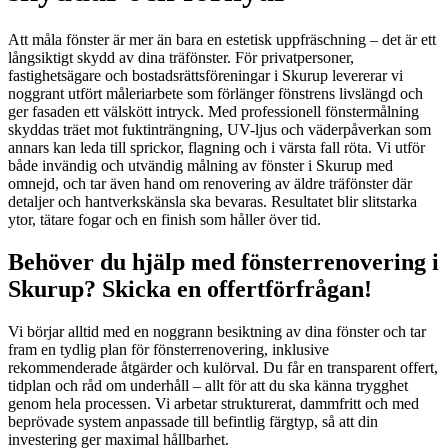
Att måla fönster är mer än bara en estetisk uppfräschning – det är ett
långsiktigt skydd av dina träfönster. För privatpersoner,
fastighetsägare och bostadsrättsföreningar i Skurup levererar vi
noggrant utfört måleriarbete som förlänger fönstrens livslängd och
ger fasaden ett välskött intryck. Med professionell fönstermålning
skyddas träet mot fuktinträngning, UV-ljus och väderpåverkan som
annars kan leda till sprickor, flagning och i värsta fall röta. Vi utför
både invändig och utvändig målning av fönster i Skurup med
omnejd, och tar även hand om renovering av äldre träfönster där
detaljer och hantverkskänsla ska bevaras. Resultatet blir slitstarka
ytor, tätare fogar och en finish som håller över tid.
Behöver du hjälp med fönsterrenovering i
Skurup? Skicka en offertförfrågan!
Vi börjar alltid med en noggrann besiktning av dina fönster och tar
fram en tydlig plan för fönsterrenovering, inklusive
rekommenderade åtgärder och kulörval. Du får en transparent offert,
tidplan och råd om underhåll – allt för att du ska känna trygghet
genom hela processen. Vi arbetar strukturerat, dammfritt och med
beprövade system anpassade till befintlig färgtyp, så att din
investering ger maximal hållbarhet.