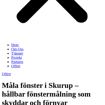
Hem
Om Oss
Tjänster
Projekt
Partners
Offert
Offert
Måla fönster i Skurup –
hållbar fönstermålning som
skyddar och förnyar