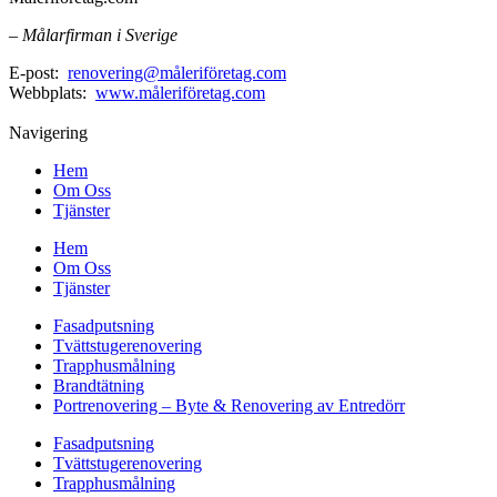
– Målarfirman i Sverige
E-post:
renovering@måleriföretag.com
Webbplats:
www.måleriföretag.com
Navigering
Hem
Om Oss
Tjänster
Hem
Om Oss
Tjänster
Fasadputsning
Tvättstugerenovering
Trapphusmålning
Brandtätning
Portrenovering – Byte & Renovering av Entredörr
Fasadputsning
Tvättstugerenovering
Trapphusmålning