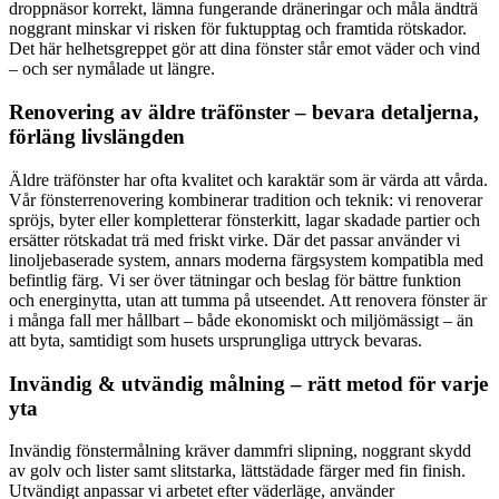
droppnäsor korrekt, lämna fungerande dräneringar och måla ändträ
noggrant minskar vi risken för fuktupptag och framtida rötskador.
Det här helhetsgreppet gör att dina fönster står emot väder och vind
– och ser nymålade ut längre.
Renovering av äldre träfönster – bevara detaljerna,
förläng livslängden
Äldre träfönster har ofta kvalitet och karaktär som är värda att vårda.
Vår fönsterrenovering kombinerar tradition och teknik: vi renoverar
spröjs, byter eller kompletterar fönsterkitt, lagar skadade partier och
ersätter rötskadat trä med friskt virke. Där det passar använder vi
linoljebaserade system, annars moderna färgsystem kompatibla med
befintlig färg. Vi ser över tätningar och beslag för bättre funktion
och energinytta, utan att tumma på utseendet. Att renovera fönster är
i många fall mer hållbart – både ekonomiskt och miljömässigt – än
att byta, samtidigt som husets ursprungliga uttryck bevaras.
Invändig & utvändig målning – rätt metod för varje
yta
Invändig fönstermålning kräver dammfri slipning, noggrant skydd
av golv och lister samt slitstarka, lättstädade färger med fin finish.
Utvändigt anpassar vi arbetet efter väderläge, använder