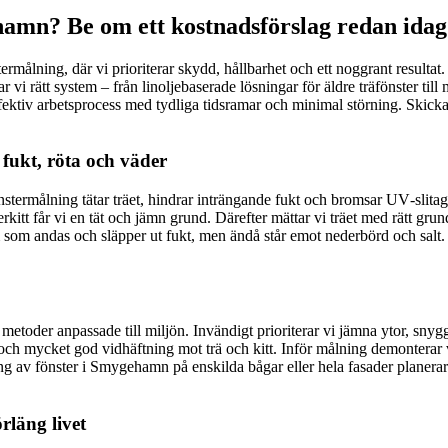
hamn? Be om ett kostnadsförslag redan idag
rmålning, där vi prioriterar skydd, hållbarhet och ett noggrant resultat. V
vi rätt system – från linoljebaserade lösningar för äldre träfönster till
n effektiv arbetsprocess med tydliga tidsramar och minimal störning. Ski
ukt, röta och väder
stermålning tätar träet, hindrar inträngande fukt och bromsar UV‑slitage
rkitt får vi en tät och jämn grund. Därefter mättar vi träet med rätt grun
om andas och släpper ut fukt, men ändå står emot nederbörd och salt. Det
toder anpassade till miljön. Invändigt prioriterar vi jämna ytor, snygg
tet och mycket god vidhäftning mot trä och kitt. Inför målning demonter
ng av fönster i Smygehamn på enskilda bågar eller hela fasader planerar v
rläng livet