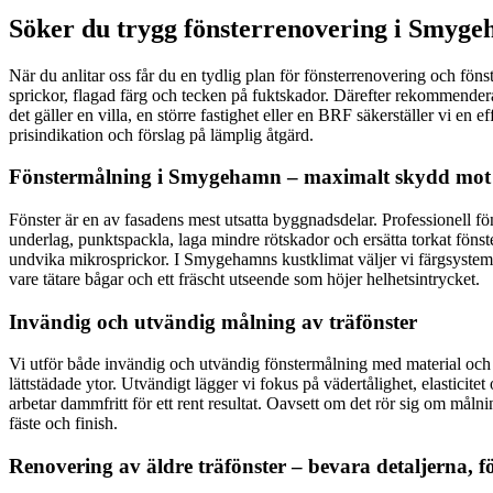
Söker du trygg fönsterrenovering i Smyge
När du anlitar oss får du en tydlig plan för fönsterrenovering och fönste
sprickor, flagad färg och tecken på fuktskador. Därefter rekommenderar 
det gäller en villa, en större fastighet eller en BRF säkerställer vi e
prisindikation och förslag på lämplig åtgärd.
Fönstermålning i Smygehamn – maximalt skydd mot f
Fönster är en av fasadens mest utsatta byggnadsdelar. Professionell fön
underlag, punktspackla, laga mindre rötskador och ersätta torkat fönste
undvika mikrosprickor. I Smygehamns kustklimat väljer vi färgsystem s
vare tätare bågar och ett fräscht utseende som höjer helhetsintrycket.
Invändig och utvändig målning av träfönster
Vi utför både invändig och utvändig fönstermålning med material och me
lättstädade ytor. Utvändigt lägger vi fokus på vädertålighet, elastici
arbetar dammfritt för ett rent resultat. Oavsett om det rör sig om målni
fäste och finish.
Renovering av äldre träfönster – bevara detaljerna, fö