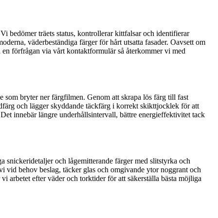
i bedömer träets status, kontrollerar kittfalsar och identifierar
 moderna, väderbeständiga färger för hårt utsatta fasader. Oavsett om
cka en förfrågan via vårt kontaktformulär så återkommer vi med
 som bryter ner färgfilmen. Genom att skrapa lös färg till fast
dfärg och lägger skyddande täckfärg i korrekt skikttjocklek för att
 innebär längre underhållsintervall, bättre energieffektivitet tack
a snickeridetaljer och lågemitterande färger med slitstyrka och
ar vi vid behov beslag, täcker glas och omgivande ytor noggrant och
i arbetet efter väder och torktider för att säkerställa bästa möjliga