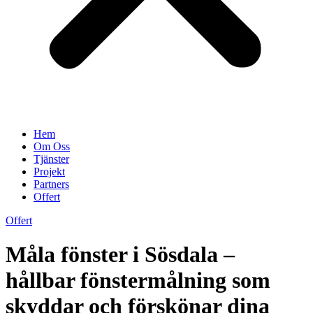
Hem
Om Oss
Tjänster
Projekt
Partners
Offert
Offert
Måla fönster i Sösdala –
hållbar fönstermålning som
skyddar och förskönar dina