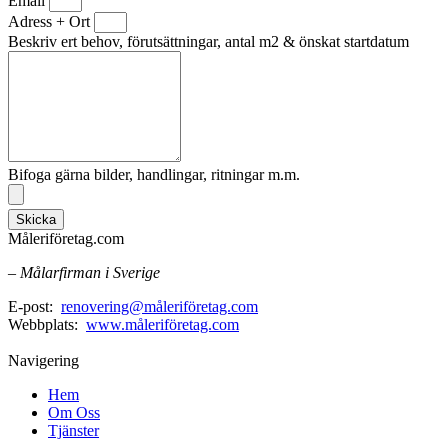
Email
Adress + Ort
Beskriv ert behov, förutsättningar, antal m2 & önskat startdatum
Bifoga gärna bilder, handlingar, ritningar m.m.
Skicka
Måleriföretag.com
– Målarfirman i Sverige
E-post:
renovering@måleriföretag.com
Webbplats:
www.måleriföretag.com
Navigering
Hem
Om Oss
Tjänster