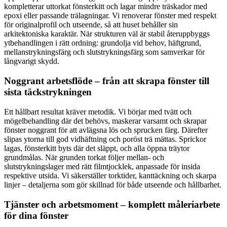
kompletterar uttorkat fönsterkitt och lagar mindre träskador med
epoxi eller passande trälagningar. Vi renoverar fönster med respekt
för originalprofil och utseende, så att huset behåller sin
arkitektoniska karaktär. När strukturen väl är stabil återuppbyggs
ytbehandlingen i rätt ordning: grundolja vid behov, häftgrund,
mellanstrykningsfärg och slutstrykningsfärg som samverkar för
långvarigt skydd.
Noggrant arbetsflöde – från att skrapa fönster till
sista täckstrykningen
Ett hållbart resultat kräver metodik. Vi börjar med tvätt och
mögelbehandling där det behövs, maskerar varsamt och skrapar
fönster noggrant för att avlägsna lös och sprucken färg. Därefter
slipas ytorna till god vidhäftning och poröst trä mättas. Sprickor
lagas, fönsterkitt byts där det släppt, och alla öppna träytor
grundmålas. När grunden torkat följer mellan- och
slutstrykningslager med rätt filmtjocklek, anpassade för insida
respektive utsida. Vi säkerställer torktider, kanttäckning och skarpa
linjer – detaljerna som gör skillnad för både utseende och hållbarhet.
Tjänster och arbetsmoment – komplett måleriarbete
för dina fönster