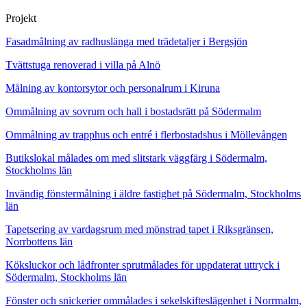
Projekt
Fasadmålning av radhuslänga med trädetaljer i Bergsjön
Tvättstuga renoverad i villa på Alnö
Målning av kontorsytor och personalrum i Kiruna
Ommålning av sovrum och hall i bostadsrätt på Södermalm
Ommålning av trapphus och entré i flerbostadshus i Möllevången
Butikslokal målades om med slitstark väggfärg i Södermalm,
Stockholms län
Invändig fönstermålning i äldre fastighet på Södermalm, Stockholms
län
Tapetsering av vardagsrum med mönstrad tapet i Riksgränsen,
Norrbottens län
Köksluckor och lådfronter sprutmålades för uppdaterat uttryck i
Södermalm, Stockholms län
Fönster och snickerier ommålades i sekelskifteslägenhet i Norrmalm,