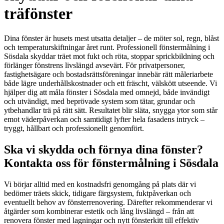
träfönster
Dina fönster är husets mest utsatta detaljer – de möter sol, regn, blåst
och temperaturskiftningar året runt. Professionell fönstermålning i
Sösdala skyddar träet mot fukt och röta, stoppar sprickbildning och
förlänger fönstrens livslängd avsevärt. För privatpersoner,
fastighetsägare och bostadsrättsföreningar innebär rätt måleriarbete
både lägre underhållskostnader och ett fräscht, välskött utseende. Vi
hjälper dig att måla fönster i Sösdala med omnejd, både invändigt
och utvändigt, med beprövade system som tätar, grundar och
ytbehandlar trä på rätt sätt. Resultatet blir släta, snygga ytor som står
emot väderpåverkan och samtidigt lyfter hela fasadens intryck –
tryggt, hållbart och professionellt genomfört.
Ska vi skydda och förnya dina fönster?
Kontakta oss för fönstermålning i Sösdala
Vi börjar alltid med en kostnadsfri genomgång på plats där vi
bedömer träets skick, tidigare färgsystem, fuktpåverkan och
eventuellt behov av fönsterrenovering. Därefter rekommenderar vi
åtgärder som kombinerar estetik och lång livslängd – från att
renovera fönster med lagningar och nytt fönsterkitt till effektiv