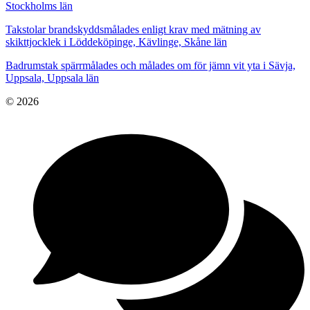
Stockholms län
Takstolar brandskyddsmålades enligt krav med mätning av
skikttjocklek i Löddeköpinge, Kävlinge, Skåne län
Badrumstak spärrmålades och målades om för jämn vit yta i Sävja,
Uppsala, Uppsala län
© 2026