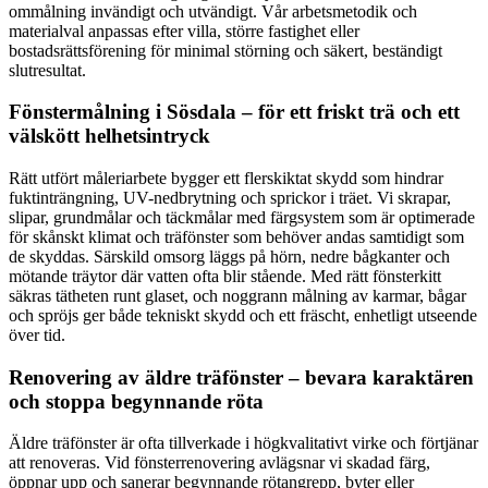
ommålning invändigt och utvändigt. Vår arbetsmetodik och
materialval anpassas efter villa, större fastighet eller
bostadsrättsförening för minimal störning och säkert, beständigt
slutresultat.
Fönstermålning i Sösdala – för ett friskt trä och ett
välskött helhetsintryck
Rätt utfört måleriarbete bygger ett flerskiktat skydd som hindrar
fuktinträngning, UV-nedbrytning och sprickor i träet. Vi skrapar,
slipar, grundmålar och täckmålar med färgsystem som är optimerade
för skånskt klimat och träfönster som behöver andas samtidigt som
de skyddas. Särskild omsorg läggs på hörn, nedre bågkanter och
mötande träytor där vatten ofta blir stående. Med rätt fönsterkitt
säkras tätheten runt glaset, och noggrann målning av karmar, bågar
och spröjs ger både tekniskt skydd och ett fräscht, enhetligt utseende
över tid.
Renovering av äldre träfönster – bevara karaktären
och stoppa begynnande röta
Äldre träfönster är ofta tillverkade i högkvalitativt virke och förtjänar
att renoveras. Vid fönsterrenovering avlägsnar vi skadad färg,
öppnar upp och sanerar begynnande rötangrepp, byter eller