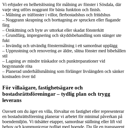
Vi erbjuder en helhetslösning för målning av fönster i Sösdala, där
varje steg utförs noggrant för bästa funktion och finish.
– Målning av träfönster i villor, flerbostadshus och fritidshus
– Noggrann skrapning och borttagning av sprucken eller flagande
färg
– Omkittning och byte av uttorkat eller skadat fönsterkitt
– Grundfärg, impregnering och skyddsbehandling som stänger ute
fukt
– Invändig och utvändig fönstermålning i ett samordnat upplägg
– Upprustning och renovering av äldre, slitna fönster med bibehållen
stil
– Lagning av mindre träskador och punktreparationer vid
begynnande röta
– Planerad underhållsmålning som förlänger livslängden och sänker
kostnaden över tid
För villaägare, fastighetsägare och
bostadsrättsföreningar – tydlig plan och trygg
leverans
Oavsett om du äger en villa, förvaltar en fastighet eller representerar
en bostadsrättsförening planerar vi arbetet för minimal påverkan på
boendemiljön. Vi tidsätter etapper, samordnar ställning eller lift vid
behov och kommunicerar tydligt med boende. Du får en transparent