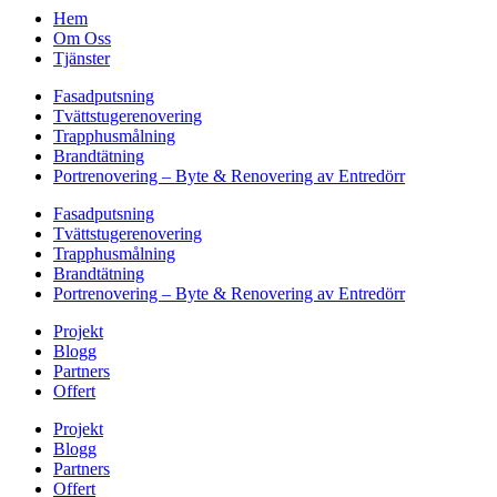
Hem
Om Oss
Tjänster
Fasadputsning
Tvättstugerenovering
Trapphusmålning
Brandtätning
Portrenovering – Byte & Renovering av Entredörr
Fasadputsning
Tvättstugerenovering
Trapphusmålning
Brandtätning
Portrenovering – Byte & Renovering av Entredörr
Projekt
Blogg
Partners
Offert
Projekt
Blogg
Partners
Offert