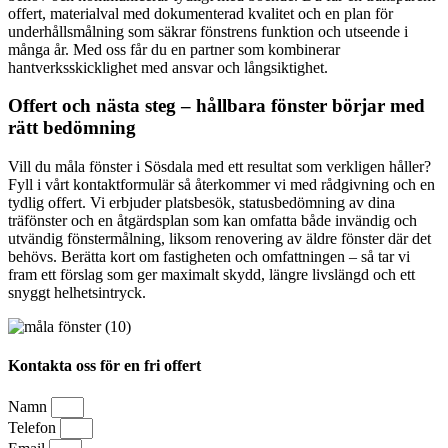
offert, materialval med dokumenterad kvalitet och en plan för
underhållsmålning som säkrar fönstrens funktion och utseende i
många år. Med oss får du en partner som kombinerar
hantverksskicklighet med ansvar och långsiktighet.
Offert och nästa steg – hållbara fönster börjar med
rätt bedömning
Vill du måla fönster i Sösdala med ett resultat som verkligen håller?
Fyll i vårt kontaktformulär så återkommer vi med rådgivning och en
tydlig offert. Vi erbjuder platsbesök, statusbedömning av dina
träfönster och en åtgärdsplan som kan omfatta både invändig och
utvändig fönstermålning, liksom renovering av äldre fönster där det
behövs. Berätta kort om fastigheten och omfattningen – så tar vi
fram ett förslag som ger maximalt skydd, längre livslängd och ett
snyggt helhetsintryck.
Kontakta oss för en fri offert
Namn
Telefon