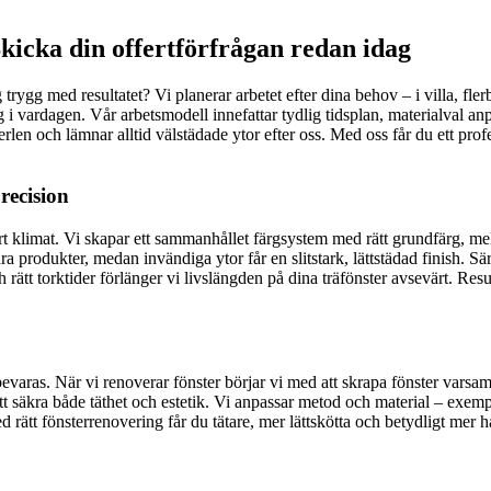
kicka din offertförfrågan redan idag
rygg med resultatet? Vi planerar arbetet efter dina behov – i villa, fle
i vardagen. Vår arbetsmodell innefattar tydlig tidsplan, materialval a
en och lämnar alltid välstädade ytor efter oss. Med oss får du ett profe
recision
vårt klimat. Vi skapar ett sammanhållet färgsystem med rätt grundfärg, me
 produkter, medan invändiga ytor får en slitstark, lättstädad finish. Särsk
ätt torktider förlänger vi livslängden på dina träfönster avsevärt. Resu
bevaras. När vi renoverar fönster börjar vi med att skrapa fönster varsa
r att säkra både täthet och estetik. Vi anpassar metod och material – exemp
d rätt fönsterrenovering får du tätare, mer lättskötta och betydligt mer