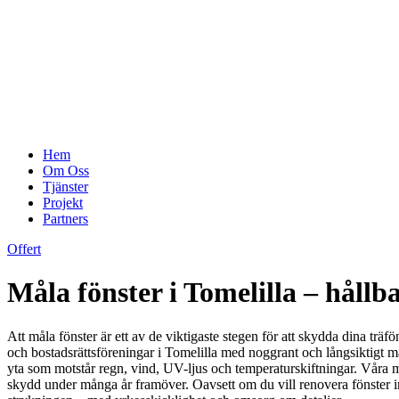
Hem
Om Oss
Tjänster
Projekt
Partners
Offert
Måla fönster i Tomelilla – håll
Att måla fönster är ett av de viktigaste stegen för att skydda dina träf
och bostadsrättsföreningar i Tomelilla med noggrant och långsiktigt må
yta som motstår regn, vind, UV-ljus och temperaturskiftningar. Våra mål
skydd under många år framöver. Oavsett om du vill renovera fönster inv