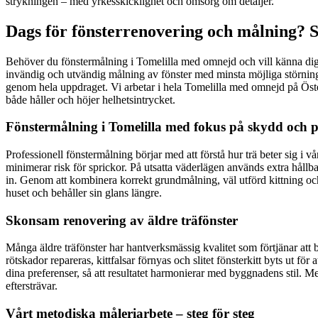
strykningen – med yrkesskicklighet och omsorg om detaljer.
Dags för fönsterrenovering och målning? S
Behöver du fönstermålning i Tomelilla med omnejd och vill känna dig t
invändig och utvändig målning av fönster med minsta möjliga störning 
genom hela uppdraget. Vi arbetar i hela Tomelilla med omnejd på Österl
både håller och höjer helhetsintrycket.
Fönstermålning i Tomelilla med fokus på skydd och p
Professionell fönstermålning börjar med att förstå hur trä beter sig i 
minimerar risk för sprickor. På utsatta väderlägen används extra hållbara
in. Genom att kombinera korrekt grundmålning, väl utförd kittning och r
huset och behåller sin glans längre.
Skonsam renovering av äldre träfönster
Många äldre träfönster har hantverksmässig kvalitet som förtjänar att 
rötskador repareras, kittfalsar förnyas och slitet fönsterkitt byts ut fö
dina preferenser, så att resultatet harmonierar med byggnadens stil. Me
eftersträvar.
Vårt metodiska måleriarbete – steg för steg