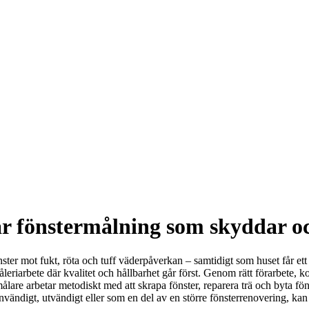
bar fönstermålning som skyddar o
önster mot fukt, röta och tuff väderpåverkan – samtidigt som huset får ett 
leriarbete där kvalitet och hållbarhet går först. Genom rätt förarbete, 
are arbetar metodiskt med att skrapa fönster, reparera trä och byta fönste
ändigt, utvändigt eller som en del av en större fönsterrenovering, kan vi