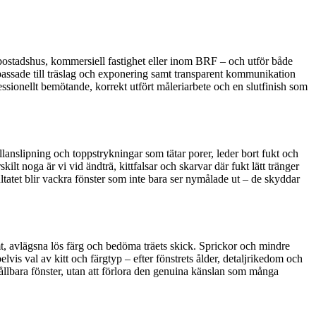
rbostadshus, kommersiell fastighet eller inom BRF – och utför både
npassade till träslag och exponering samt transparent kommunikation
ssionellt bemötande, korrekt utfört måleriarbete och en slutfinish som
llanslipning och toppstrykningar som tätar porer, leder bort fukt och
ilt noga är vi vid ändträ, kittfalsar och skarvar där fukt lätt tränger
ltatet blir vackra fönster som inte bara ser nymålade ut – de skyddar
mt, avlägsna lös färg och bedöma träets skick. Sprickor och mindre
elvis val av kitt och färgtyp – efter fönstrets ålder, detaljrikedom och
 hållbara fönster, utan att förlora den genuina känslan som många