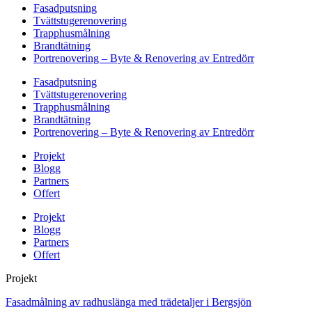
Fasadputsning
Tvättstugerenovering
Trapphusmålning
Brandtätning
Portrenovering – Byte & Renovering av Entredörr
Fasadputsning
Tvättstugerenovering
Trapphusmålning
Brandtätning
Portrenovering – Byte & Renovering av Entredörr
Projekt
Blogg
Partners
Offert
Projekt
Blogg
Partners
Offert
Projekt
Fasadmålning av radhuslänga med trädetaljer i Bergsjön