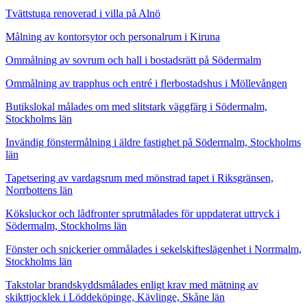
Tvättstuga renoverad i villa på Alnö
Målning av kontorsytor och personalrum i Kiruna
Ommålning av sovrum och hall i bostadsrätt på Södermalm
Ommålning av trapphus och entré i flerbostadshus i Möllevången
Butikslokal målades om med slitstark väggfärg i Södermalm,
Stockholms län
Invändig fönstermålning i äldre fastighet på Södermalm, Stockholms
län
Tapetsering av vardagsrum med mönstrad tapet i Riksgränsen,
Norrbottens län
Köksluckor och lådfronter sprutmålades för uppdaterat uttryck i
Södermalm, Stockholms län
Fönster och snickerier ommålades i sekelskifteslägenhet i Norrmalm,
Stockholms län
Takstolar brandskyddsmålades enligt krav med mätning av
skikttjocklek i Löddeköpinge, Kävlinge, Skåne län