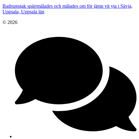
Badrumstak spärrmålades och målades om för jämn vit yta i Sävja,
Uppsala, Uppsala län
© 2026