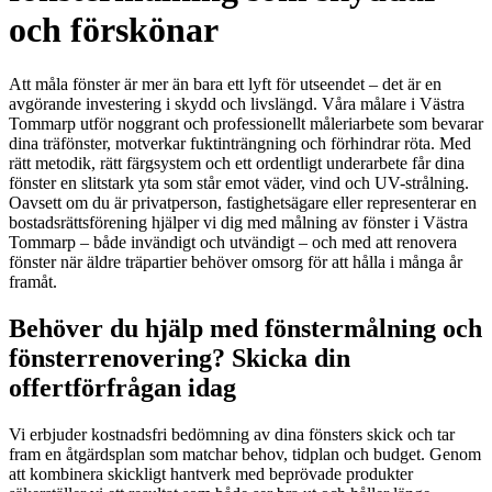
och förskönar
Att måla fönster är mer än bara ett lyft för utseendet – det är en
avgörande investering i skydd och livslängd. Våra målare i Västra
Tommarp utför noggrant och professionellt måleriarbete som bevarar
dina träfönster, motverkar fuktinträngning och förhindrar röta. Med
rätt metodik, rätt färgsystem och ett ordentligt underarbete får dina
fönster en slitstark yta som står emot väder, vind och UV-strålning.
Oavsett om du är privatperson, fastighetsägare eller representerar en
bostadsrättsförening hjälper vi dig med målning av fönster i Västra
Tommarp – både invändigt och utvändigt – och med att renovera
fönster när äldre träpartier behöver omsorg för att hålla i många år
framåt.
Behöver du hjälp med fönstermålning och
fönsterrenovering? Skicka din
offertförfrågan idag
Vi erbjuder kostnadsfri bedömning av dina fönsters skick och tar
fram en åtgärdsplan som matchar behov, tidplan och budget. Genom
att kombinera skickligt hantverk med beprövade produkter