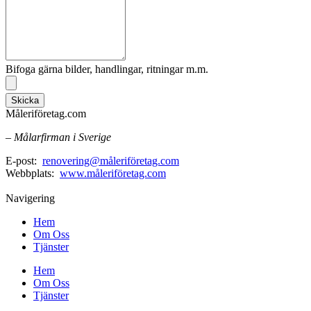
Bifoga gärna bilder, handlingar, ritningar m.m.
Skicka
Måleriföretag.com
– Målarfirman i Sverige
E-post:
renovering@måleriföretag.com
Webbplats:
www.måleriföretag.com
Navigering
Hem
Om Oss
Tjänster
Hem
Om Oss
Tjänster