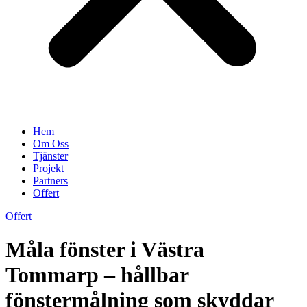
Hem
Om Oss
Tjänster
Projekt
Partners
Offert
Offert
Måla fönster i Västra
Tommarp – hållbar
fönstermålning som skyddar