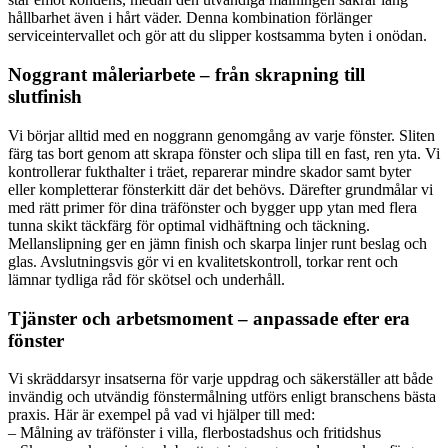
hållbarhet även i hårt väder. Denna kombination förlänger
serviceintervallet och gör att du slipper kostsamma byten i onödan.
Noggrant måleriarbete – från skrapning till
slutfinish
Vi börjar alltid med en noggrann genomgång av varje fönster. Sliten
färg tas bort genom att skrapa fönster och slipa till en fast, ren yta. Vi
kontrollerar fukthalter i träet, reparerar mindre skador samt byter
eller kompletterar fönsterkitt där det behövs. Därefter grundmålar vi
med rätt primer för dina träfönster och bygger upp ytan med flera
tunna skikt täckfärg för optimal vidhäftning och täckning.
Mellanslipning ger en jämn finish och skarpa linjer runt beslag och
glas. Avslutningsvis gör vi en kvalitetskontroll, torkar rent och
lämnar tydliga råd för skötsel och underhåll.
Tjänster och arbetsmoment – anpassade efter era
fönster
Vi skräddarsyr insatserna för varje uppdrag och säkerställer att både
invändig och utvändig fönstermålning utförs enligt branschens bästa
praxis. Här är exempel på vad vi hjälper till med:
– Målning av träfönster i villa, flerbostadshus och fritidshus