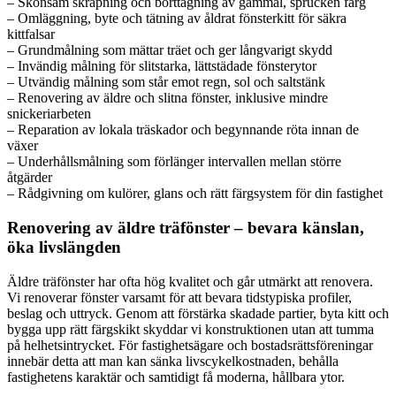
– Skonsam skrapning och borttagning av gammal, sprucken färg
– Omläggning, byte och tätning av åldrat fönsterkitt för säkra
kittfalsar
– Grundmålning som mättar träet och ger långvarigt skydd
– Invändig målning för slitstarka, lättstädade fönsterytor
– Utvändig målning som står emot regn, sol och saltstänk
– Renovering av äldre och slitna fönster, inklusive mindre
snickeriarbeten
– Reparation av lokala träskador och begynnande röta innan de
växer
– Underhållsmålning som förlänger intervallen mellan större
åtgärder
– Rådgivning om kulörer, glans och rätt färgsystem för din fastighet
Renovering av äldre träfönster – bevara känslan,
öka livslängden
Äldre träfönster har ofta hög kvalitet och går utmärkt att renovera.
Vi renoverar fönster varsamt för att bevara tidstypiska profiler,
beslag och uttryck. Genom att förstärka skadade partier, byta kitt och
bygga upp rätt färgskikt skyddar vi konstruktionen utan att tumma
på helhetsintrycket. För fastighetsägare och bostadsrättsföreningar
innebär detta att man kan sänka livscykelkostnaden, behålla
fastighetens karaktär och samtidigt få moderna, hållbara ytor.