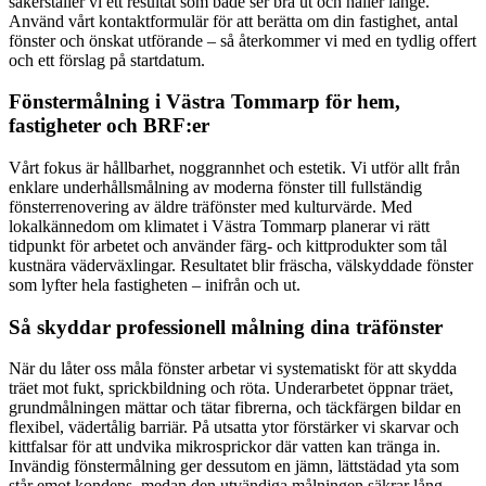
säkerställer vi ett resultat som både ser bra ut och håller länge.
Använd vårt kontaktformulär för att berätta om din fastighet, antal
fönster och önskat utförande – så återkommer vi med en tydlig offert
och ett förslag på startdatum.
Fönstermålning i Västra Tommarp för hem,
fastigheter och BRF:er
Vårt fokus är hållbarhet, noggrannhet och estetik. Vi utför allt från
enklare underhållsmålning av moderna fönster till fullständig
fönsterrenovering av äldre träfönster med kulturvärde. Med
lokalkännedom om klimatet i Västra Tommarp planerar vi rätt
tidpunkt för arbetet och använder färg- och kittprodukter som tål
kustnära väderväxlingar. Resultatet blir fräscha, välskyddade fönster
som lyfter hela fastigheten – inifrån och ut.
Så skyddar professionell målning dina träfönster
När du låter oss måla fönster arbetar vi systematiskt för att skydda
träet mot fukt, sprickbildning och röta. Underarbetet öppnar träet,
grundmålningen mättar och tätar fibrerna, och täckfärgen bildar en
flexibel, vädertålig barriär. På utsatta ytor förstärker vi skarvar och
kittfalsar för att undvika mikrosprickor där vatten kan tränga in.
Invändig fönstermålning ger dessutom en jämn, lättstädad yta som
står emot kondens, medan den utvändiga målningen säkrar lång