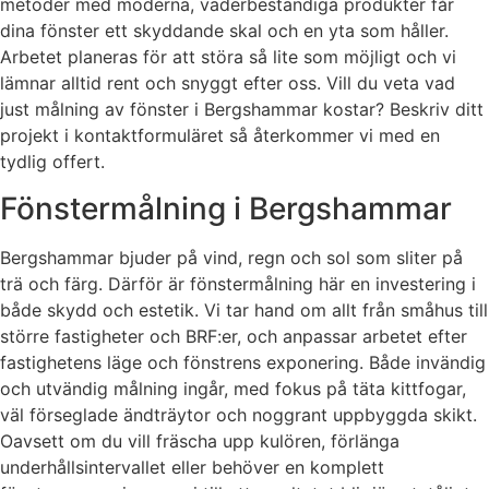
metoder med moderna, väderbeständiga produkter får
dina fönster ett skyddande skal och en yta som håller.
Arbetet planeras för att störa så lite som möjligt och vi
lämnar alltid rent och snyggt efter oss. Vill du veta vad
just målning av fönster i Bergshammar kostar? Beskriv ditt
projekt i kontaktformuläret så återkommer vi med en
tydlig offert.
Fönstermålning i Bergshammar
Bergshammar bjuder på vind, regn och sol som sliter på
trä och färg. Därför är fönstermålning här en investering i
både skydd och estetik. Vi tar hand om allt från småhus till
större fastigheter och BRF:er, och anpassar arbetet efter
fastighetens läge och fönstrens exponering. Både invändig
och utvändig målning ingår, med fokus på täta kittfogar,
väl förseglade ändträytor och noggrant uppbyggda skikt.
Oavsett om du vill fräscha upp kulören, förlänga
underhållsintervallet eller behöver en komplett