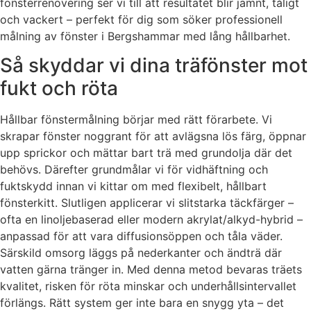
fönsterrenovering ser vi till att resultatet blir jämnt, tåligt
och vackert – perfekt för dig som söker professionell
målning av fönster i Bergshammar med lång hållbarhet.
Så skyddar vi dina träfönster mot
fukt och röta
Hållbar fönstermålning börjar med rätt förarbete. Vi
skrapar fönster noggrant för att avlägsna lös färg, öppnar
upp sprickor och mättar bart trä med grundolja där det
behövs. Därefter grundmålar vi för vidhäftning och
fuktskydd innan vi kittar om med flexibelt, hållbart
fönsterkitt. Slutligen applicerar vi slitstarka täckfärger –
ofta en linoljebaserad eller modern akrylat/alkyd-hybrid –
anpassad för att vara diffusionsöppen och tåla väder.
Särskild omsorg läggs på nederkanter och ändträ där
vatten gärna tränger in. Med denna metod bevaras träets
kvalitet, risken för röta minskar och underhållsintervallet
förlängs. Rätt system ger inte bara en snygg yta – det