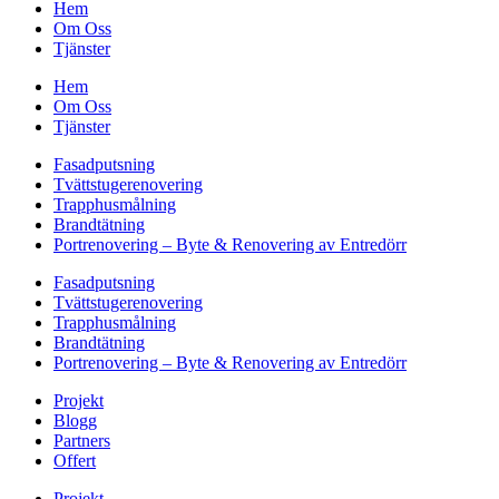
Hem
Om Oss
Tjänster
Hem
Om Oss
Tjänster
Fasadputsning
Tvättstugerenovering
Trapphusmålning
Brandtätning
Portrenovering – Byte & Renovering av Entredörr
Fasadputsning
Tvättstugerenovering
Trapphusmålning
Brandtätning
Portrenovering – Byte & Renovering av Entredörr
Projekt
Blogg
Partners
Offert
Projekt