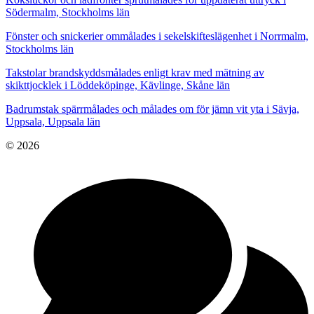
Södermalm, Stockholms län
Fönster och snickerier ommålades i sekelskifteslägenhet i Norrmalm,
Stockholms län
Takstolar brandskyddsmålades enligt krav med mätning av
skikttjocklek i Löddeköpinge, Kävlinge, Skåne län
Badrumstak spärrmålades och målades om för jämn vit yta i Sävja,
Uppsala, Uppsala län
© 2026