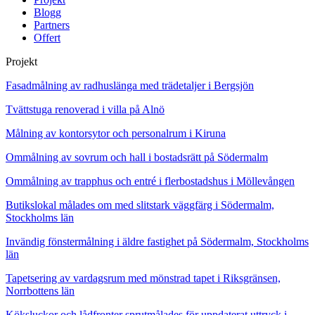
Blogg
Partners
Offert
Projekt
Fasadmålning av radhuslänga med trädetaljer i Bergsjön
Tvättstuga renoverad i villa på Alnö
Målning av kontorsytor och personalrum i Kiruna
Ommålning av sovrum och hall i bostadsrätt på Södermalm
Ommålning av trapphus och entré i flerbostadshus i Möllevången
Butikslokal målades om med slitstark väggfärg i Södermalm,
Stockholms län
Invändig fönstermålning i äldre fastighet på Södermalm, Stockholms
län
Tapetsering av vardagsrum med mönstrad tapet i Riksgränsen,
Norrbottens län
Köksluckor och lådfronter sprutmålades för uppdaterat uttryck i