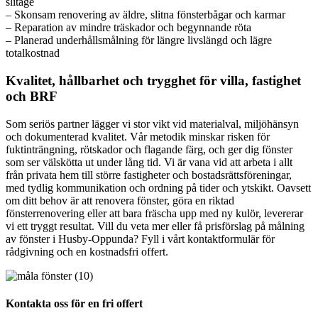
slitage
– Skonsam renovering av äldre, slitna fönsterbågar och karmar
– Reparation av mindre träskador och begynnande röta
– Planerad underhållsmålning för längre livslängd och lägre
totalkostnad
Kvalitet, hållbarhet och trygghet för villa, fastighet
och BRF
Som seriös partner lägger vi stor vikt vid materialval, miljöhänsyn
och dokumenterad kvalitet. Vår metodik minskar risken för
fuktinträngning, rötskador och flagande färg, och ger dig fönster
som ser välskötta ut under lång tid. Vi är vana vid att arbeta i allt
från privata hem till större fastigheter och bostadsrättsföreningar,
med tydlig kommunikation och ordning på tider och ytskikt. Oavsett
om ditt behov är att renovera fönster, göra en riktad
fönsterrenovering eller att bara fräscha upp med ny kulör, levererar
vi ett tryggt resultat. Vill du veta mer eller få prisförslag på målning
av fönster i Husby-Oppunda? Fyll i vårt kontaktformulär för
rådgivning och en kostnadsfri offert.
Kontakta oss för en fri offert