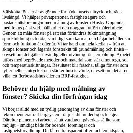
Välskötta fönster är avgörande för både husets uttryck och träets
livslängd. Vi hjälper privatpersoner, fastighetsägare och
bostadsrättsföreningar med målning av fönster i Husby-Oppunda,
med fokus på skydd, hållbarhet och noggrant utfört måleriarbete.
Genom att måla fönster på rätt sätt förhindras fuktinträngning,
sprickbildning och röta, samtidigt som karmar och bågar behåller sin
form och funktion år efter år. Vi tar hand om hela kedjan – från att
skrapa fönster och åtgärda fönsterkitt till grundmålning och finish –
oavsett om det gäller invändig eller utvändig fönstermålning. Arbetet
utförs med beprövade metoder och material som står emot regn, sol
och temperaturskiftningar. Resultatet blir fräscha, tåliga fönster som
lyfter helhetsintrycket och stärker husets värde, oavsett om det är en
villa, ett flerbostadshus eller en BRF-fastighet.
Behöver du hjälp med målning av
fönster? Skicka din förfrågan idag
Vi börjar alltid med en tydlig genomgång av dina fönster och
rekommenderar rätt färgsystem för just ditt underlag och läge.
Därefter planerar vi arbetet så att vardagen påverkas så lite som
möjligt – smidigt både för boende, föreningar och
fastighetsförvaltning. Du får en transparent offert och en tidsplan,