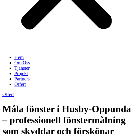
Hem
Om Oss
Tjänster
Projekt
Partners
Offert
Offert
Måla fönster i Husby-Oppunda
– professionell fönstermålning
som skyddar och förskönar