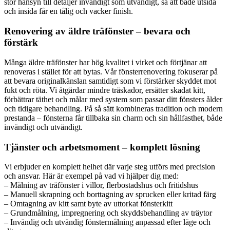
stor hänsyn till detaljer invändigt som utvändigt, så att både utsida
och insida får en tålig och vacker finish.
Renovering av äldre träfönster – bevara och
förstärk
Många äldre träfönster har hög kvalitet i virket och förtjänar att
renoveras i stället för att bytas. Vår fönsterrenovering fokuserar på
att bevara originalkänslan samtidigt som vi förstärker skyddet mot
fukt och röta. Vi åtgärdar mindre träskador, ersätter skadat kitt,
förbättrar täthet och målar med system som passar ditt fönsters ålder
och tidigare behandling. På så sätt kombineras tradition och modern
prestanda – fönsterna får tillbaka sin charm och sin hållfasthet, både
invändigt och utvändigt.
Tjänster och arbetsmoment – komplett lösning
Vi erbjuder en komplett helhet där varje steg utförs med precision
och ansvar. Här är exempel på vad vi hjälper dig med:
– Målning av träfönster i villor, flerbostadshus och fritidshus
– Manuell skrapning och borttagning av sprucken eller kritad färg
– Omtagning av kitt samt byte av uttorkat fönsterkitt
– Grundmålning, impregnering och skyddsbehandling av träytor
– Invändig och utvändig fönstermålning anpassad efter läge och