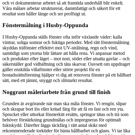
och vi dokumenterar arbetet så att framtida underhåll blir enkelt.
Våra målare arbetar strukturerat, dammfattigt och säkert för ett
resultat som håller länge och ser proffsigt ut.
Fönstermålning i Husby-Oppunda
I Husby-Oppunda ställs fönster ofta inför växlande väder: kalla
vintrar, soliga somrar och fuktiga perioder. Med rätt fönstermålning
skyddas träfönster effektivt mot UV-strålning, regn och vind,
samtidigt som ytorna blir lättare att hålla rena. Vi anpassar metod
och produkter efter läget – mot norr, söder eller utsatta gavlar – och
säkerställer god vidhäftning och täta skarvar. Oavsett om uppdraget
gäller enskilda villafönster eller större projekt för en
bostadsrättsförening hjälper vi dig att renovera fönster på ett hållbart
sätt, med ett jämnt, snyggt och slitstarkt resultat.
Noggrant måleriarbete från grund till finish
Grunden är avgörande när man ska måla fönster. Vi rengör, slipar
och skrapar bort lös eller kritad färg för att få en fast och ren yta.
Sprucket eller uttorkat fönsterkitt ersätts, springor tätas och trä som
behöver förstärkning grundmålas och impregneras för optimalt
fuktskydd. Därefter läggs täckfärg i rätt antal skikt med
rekommenderade torktider för bästa hållbarhet och glans. Vi tar lika