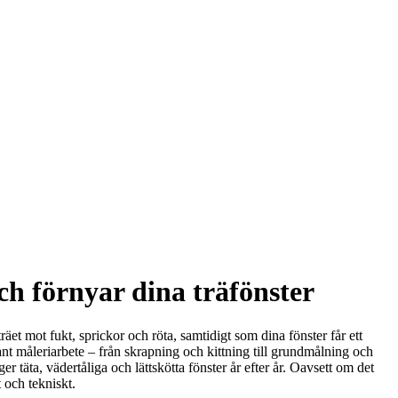
ch förnyar dina träfönster
et mot fukt, sprickor och röta, samtidigt som dina fönster får ett
ant måleriarbete – från skrapning och kittning till grundmålning och
r täta, vädertåliga och lättskötta fönster år efter år. Oavsett om det
t och tekniskt.