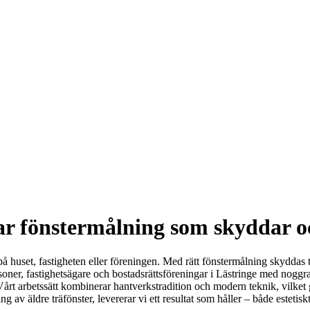
bar fönstermålning som skyddar o
 huset, fastigheten eller föreningen. Med rätt fönstermålning skyddas trä
ersoner, fastighetsägare och bostadsrättsföreningar i Lästringe med noggr
Vårt arbetssätt kombinerar hantverkstradition och modern teknik, vilket ge
 av äldre träfönster, levererar vi ett resultat som håller – både estetisk