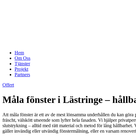
Hem
Om Oss
Tjänster
Projekt
Partners
Offert
Måla fönster i Lästringe – håll
Att måla fönster är ett av de mest lönsamma underhållen du kan göra på
fräscht, välskött utseende som lyfter hela fasaden. Vi hjälper privatp
slutstrykning – alltid med rätt material och metod för lång hållbarhet. 
gäller invändig eller utvändig fönstermålning, eller en varsam renovering