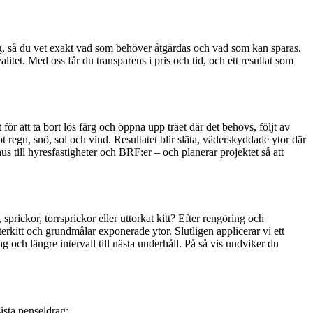
ng, så du vet exakt vad som behöver åtgärdas och vad som kan sparas.
itet. Med oss får du transparens i pris och tid, och ett resultat som
ör att ta bort lös färg och öppna upp träet där det behövs, följt av
 regn, snö, sol och vind. Resultatet blir släta, väderskyddade ytor där
hus till hyresfastigheter och BRF:er – och planerar projektet så att
prickor, torrsprickor eller uttorkat kitt? Efter rengöring och
erkitt och grundmålar exponerade ytor. Slutligen applicerar vi ett
g och längre intervall till nästa underhåll. På så vis undviker du
ista penseldrag: