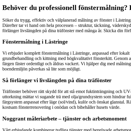
Behöver du professionell fönstermålning? B
Söker du trygg, effektiv och välplanerad målning av fönster i Lästri
Därefter tar vi hand om hela processen – struktur, täckning, väderskydd
förlänger livslängden på dina träfönster med många år. Skicka din för
Fönstermålning i Lästringe
Vi erbjuder komplett fönstermålning i Lästringe, anpassad efter lokalt 
grundbehandling och kittning med högkvalitativt fönsterkitt. Genom att
färgen fäster ordentligt och åldras vackert. Vi hjälper dig med målning 
boendemiljön påverkas så lite som möjligt.
Så förlänger vi livslängden på dina träfönster
Träfönster behöver rätt skydd för att stå emot fuktinträngning och UV-s
uttorkning mättar vi sugande trä med olja/grundsystem som hindrar fukt 
färgsystem anpassat efter läge (sol/vind), kulör och önskat glanstal. Rä
kostsam fönsterrenovering i onödan och bibehåller husets värde.
Noggrant måleriarbete – tjänster och arbetsmoment
Vårt erbjudande kombinerar tydliga tjänster med beprövade arbetsmoment,