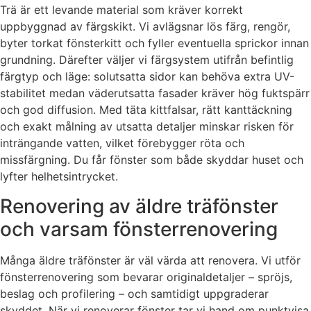
Trä är ett levande material som kräver korrekt
uppbyggnad av färgskikt. Vi avlägsnar lös färg, rengör,
byter torkat fönsterkitt och fyller eventuella sprickor innan
grundning. Därefter väljer vi färgsystem utifrån befintlig
färgtyp och läge: solutsatta sidor kan behöva extra UV-
stabilitet medan väderutsatta fasader kräver hög fuktspärr
och god diffusion. Med täta kittfalsar, rätt kanttäckning
och exakt målning av utsatta detaljer minskar risken för
inträngande vatten, vilket förebygger röta och
missfärgning. Du får fönster som både skyddar huset och
lyfter helhetsintrycket.
Renovering av äldre träfönster
och varsam fönsterrenovering
Många äldre träfönster är väl värda att renovera. Vi utför
fönsterrenovering som bevarar originaldetaljer – spröjs,
beslag och profilering – och samtidigt uppgraderar
skyddet. När vi renoverar fönster tar vi hand om punktvisa