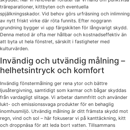
träreparationer, kittbyten och eventuella
spjälkningsskador. Vid behov görs urfräsning och inlimning
av nytt friskt virke där röta funnits. Efter noggrann
grundning bygger vi upp färgskikten för långvarigt skydd.
Denna metod är ofta mer hållbar och kostnadseffektiv än
att byta ut hela fönstret, särskilt i fastigheter med
kulturvärden.
Invändig och utvändig målning –
helhetsintryck och komfort
Invändig fönstermålning ger rena ytor och bättre
ljusåtergivning, samtidigt som karmar och bågar skyddas
från vardagligt slitage. Vi arbetar dammfritt och använder
lukt- och emissionssvaga produkter för en behaglig
inomhusmiljö. Utvändig målning är ditt främsta skydd mot
regn, vind och sol – här fokuserar vi på kanttäckning, kitt
och droppnäsa för att leda bort vatten. Tillsammans