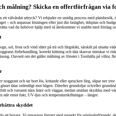
h målning? Skicka en offertförfrågan via 
en ett välvårdat uttryck? Vi erbjuder en smidig process med platsbesök, t
aget – och anpassar lösningen efter just din fastighet, tidsplan och budg
 berätta vad du behöver hjälp med så återkommer vi snabbt med förslag oc
t
egn, sol, frost och vind sliter på trä och färgskikt, särskilt på utsatt
ann förbehandling, korrekt kittning och täta skarvar minskar vi risken
 säsong. Oavsett om det gäller målning av fönster i Torshälla på villor, fl
r
er noggrant och tar bort lös, kritande eller sprucken färg, slipar ner yto
att glaset tätar ordentligt mot bågen. Därefter grundoljar och/eller grund
ammfritt och varsamt nära lister och väggar, medan utsidan skyddas med 
som står emot fukt, UV-ljus och temperaturskiftningar – längre.
örbättra skyddet
rda att bevara. Vi renoverar fönster med respekt för originalutförande: sk