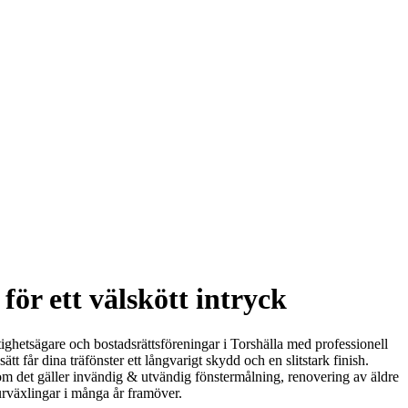
för ett välskött intryck
stighetsägare och bostadsrättsföreningar i Torshälla med professionell
 får dina träfönster ett långvarigt skydd och en slitstark finish.
t om det gäller invändig & utvändig fönstermålning, renovering av äldre
turväxlingar i många år framöver.