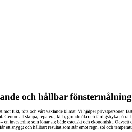
ande och hållbar fönstermålning 
et mot fukt, röta och vårt växlande klimat. Vi hjälper privatpersoner, fa
enom att skrapa, reparera, kitta, grundmåla och färdigstryka på rätt sätt
all – en investering som lönar sig både estetiskt och ekonomiskt. Oavset
u får ett snyggt och hållbart resultat som står emot regn, sol och tempera