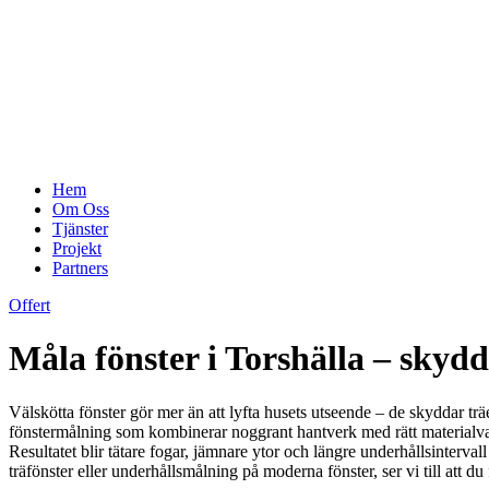
Hem
Om Oss
Tjänster
Projekt
Partners
Offert
Måla fönster i Torshälla – skydd
Välskötta fönster gör mer än att lyfta husets utseende – de skyddar trä
fönstermålning som kombinerar noggrant hantverk med rätt materialval. G
Resultatet blir tätare fogar, jämnare ytor och längre underhållsinterv
träfönster eller underhållsmålning på moderna fönster, ser vi till att d