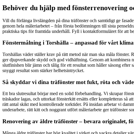
Behöver du hjälp med fönsterrenovering oc
Vill du förlänga livslängden på dina träfönster och samtidigt ge fasad
genom hela måleriarbetet – från första bedömningen till sista penseldr
praktiska tips för framtida underhåll. Fyll i kontaktformuläret för att
Fönstermålning i Torshälla – anpassad för vårt klima
Torshällas väder ställer krav på rätt metod när man ska måla fönster. R
ger djupverkande skydd och god vidhäftning. Genom att kombinera noggr
slutfinishen blir jämn och tålig för ett resultat som håller säsong efter
snyggt resultat som stärker helhetsintrycket.
Så skyddar vi dina träfönster mot fukt, röta och väde
Ett bra slutresultat börjar med en solid förbehandling. Vi skrapar fönst
träskador lagas, och uttorkat fönsterkitt ersätts eller kompletteras så 
rätt antal skikt med kontrollerade torktider. På insidan arbetar vi d
underarbete, rätt kitt och noggrant utfört måleriarbete ger träfönster 
Renovering av äldre träfönster – bevara originalet, f
Många äldre träfönster har hög kvalitet i virket och vackra detaljer vä