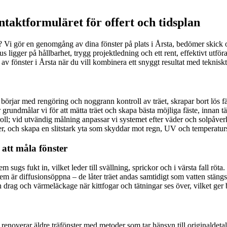
ntaktformuläret för offert och tidsplan
tat? Vi gör en genomgång av dina fönster på plats i Årsta, bedömer skick 
s ligger på hållbarhet, trygg projektledning och ett rent, effektivt utföra
av fönster i Årsta när du vill kombinera ett snyggt resultat med teknisk
börjar med rengöring och noggrann kontroll av träet, skrapar bort lös färg,
ter grundmålar vi för att mätta träet och skapa bästa möjliga fäste, inna
l; vid utvändig målning anpassar vi systemet efter väder och solpåverka
nster, och skapa en slitstark yta som skyddar mot regn, UV och temperatur
 att måla fönster
ystem sugs fukt in, vilket leder till svällning, sprickor och i värsta fall 
tem är diffusionsöppna – de låter träet andas samtidigt som vatten stäng
drag och värmeläckage när kittfogar och tätningar ses över, vilket ger
i renoverar äldre träfönster med metoder som tar hänsyn till originaldeta