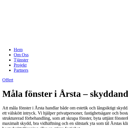
Hem
Om Oss
Tjänster
Projekt
Partners
Offert
Måla fönster i Årsta – skyddand
Att måla fönster i Årsta handlar både om estetik och långsiktigt skydd
ett välskött intryck. Vi hjälper privatpersoner, fastighetsägare och b
strukturerad förbehandling, som att skrapa fönster, byta uttjänt fönste
maximalt skydd, bra vidhäftning och en slitstark yta som tål Årstas klim