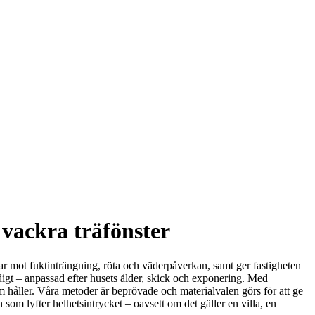
 vackra träfönster
dar mot fuktinträngning, röta och väderpåverkan, samt ger fastigheten
digt – anpassad efter husets ålder, skick och exponering. Med
om håller. Våra metoder är beprövade och materialvalen görs för att ge
 som lyfter helhetsintrycket – oavsett om det gäller en villa, en