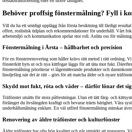
bostadsrättsförening eller en större fastighet.
Behöver proffsig fönstermålning? Fyll i ko
Vill du ha ett smidigt upplägg från första besiktning till färdigt resul
offert, realistisk tidplan och rekommendationer för underhåll. Vårt foku
arbetsmiljö och kommunikation spelar stor roll. Anlita oss för målning 
Fönstermålning i Årsta – hållbarhet och precision
För en fönsterrenovering som håller krävs rätt metod i rätt ordning. Vi 
fönsterkitt byts ut och nya kittfogar läggs för att täta mot fukt. Däref
fönstermålning prioriterar vi lågemitterande produkter och dammkontrol
linoljefärg när det är rätt – görs för att matcha äldre och nyare träfö
Skydd mot fukt, röta och väder – därför lönar det sig
Träfönster utsätts för stora påfrestningar. Utan ett tätt färg- och kitts
förlänger du livslängden kraftigt och bevarar träets bärighet. Våra sys
underhållsmålning enklare. En väl utförd fönstermålning minskar även 
Renovering av äldre träfönster och kulturfönster
Äldre träfönster har ofta hög kvalitet och går utmärkt att restaurera. V