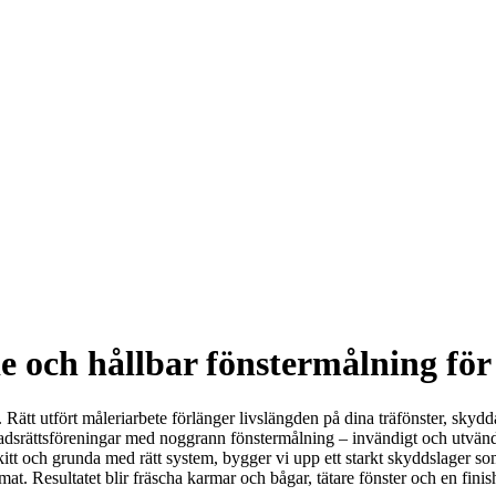
e och hållbar fönstermålning för
. Rätt utfört måleriarbete förlänger livslängden på dina träfönster, skyd
ostadsrättsföreningar med noggrann fönstermålning – invändigt och utvän
rkitt och grunda med rätt system, bygger vi upp ett starkt skyddslager s
at. Resultatet blir fräscha karmar och bågar, tätare fönster och en finish