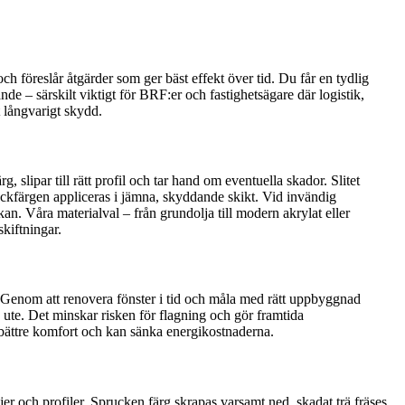
och föreslår åtgärder som ger bäst effekt över tid. Du får en tydlig
nde – särskilt viktigt för BRF:er och fastighetsägare där logistik,
t långvarigt skydd.
 slipar till rätt profil och tar hand om eventuella skador. Slitet
n täckfärgen appliceras i jämna, skyddande skikt. Vid invändig
n. Våra materialval – från grundolja till modern akrylat eller
skiftningar.
röta. Genom att renovera fönster i tid och måla med rätt uppbyggnad
s ute. Det minskar risken för flagning och gör framtida
 bättre komfort och kan sänka energikostnaderna.
ljer och profiler. Sprucken färg skrapas varsamt ned, skadat trä fräses