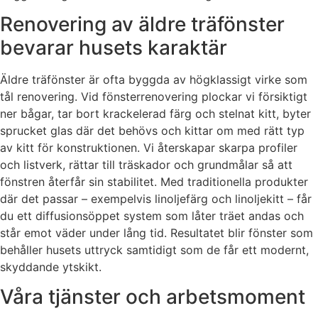
Renovering av äldre träfönster
bevarar husets karaktär
Äldre träfönster är ofta byggda av högklassigt virke som
tål renovering. Vid fönsterrenovering plockar vi försiktigt
ner bågar, tar bort krackelerad färg och stelnat kitt, byter
sprucket glas där det behövs och kittar om med rätt typ
av kitt för konstruktionen. Vi återskapar skarpa profiler
och listverk, rättar till träskador och grundmålar så att
fönstren återfår sin stabilitet. Med traditionella produkter
där det passar – exempelvis linoljefärg och linoljekitt – får
du ett diffusionsöppet system som låter träet andas och
står emot väder under lång tid. Resultatet blir fönster som
behåller husets uttryck samtidigt som de får ett modernt,
skyddande ytskikt.
Våra tjänster och arbetsmoment