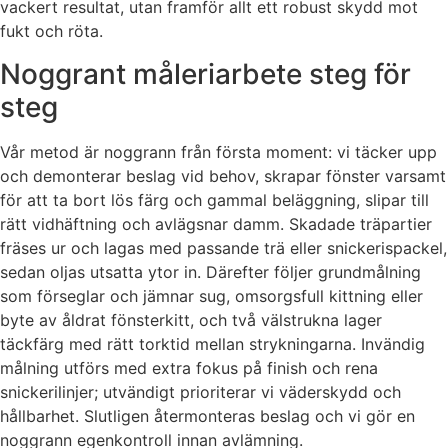
vackert resultat, utan framför allt ett robust skydd mot
fukt och röta.
Noggrant måleriarbete steg för
steg
Vår metod är noggrann från första moment: vi täcker upp
och demonterar beslag vid behov, skrapar fönster varsamt
för att ta bort lös färg och gammal beläggning, slipar till
rätt vidhäftning och avlägsnar damm. Skadade träpartier
fräses ur och lagas med passande trä eller snickerispackel,
sedan oljas utsatta ytor in. Därefter följer grundmålning
som förseglar och jämnar sug, omsorgsfull kittning eller
byte av åldrat fönsterkitt, och två välstrukna lager
täckfärg med rätt torktid mellan strykningarna. Invändig
målning utförs med extra fokus på finish och rena
snickerilinjer; utvändigt prioriterar vi väderskydd och
hållbarhet. Slutligen återmonteras beslag och vi gör en
noggrann egenkontroll innan avlämning.