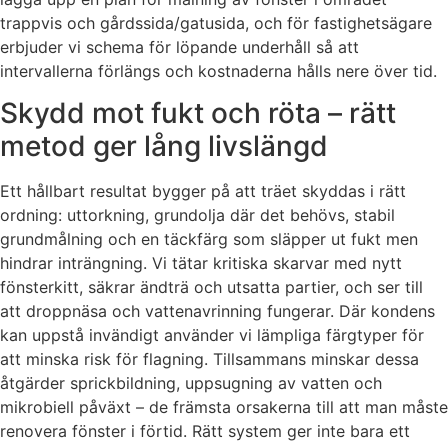
trappvis och gårdssida/gatusida, och för fastighetsägare
erbjuder vi schema för löpande underhåll så att
intervallerna förlängs och kostnaderna hålls nere över tid.
Skydd mot fukt och röta – rätt
metod ger lång livslängd
Ett hållbart resultat bygger på att träet skyddas i rätt
ordning: uttorkning, grundolja där det behövs, stabil
grundmålning och en täckfärg som släpper ut fukt men
hindrar inträngning. Vi tätar kritiska skarvar med nytt
fönsterkitt, säkrar ändträ och utsatta partier, och ser till
att droppnäsa och vattenavrinning fungerar. Där kondens
kan uppstå invändigt använder vi lämpliga färgtyper för
att minska risk för flagning. Tillsammans minskar dessa
åtgärder sprickbildning, uppsugning av vatten och
mikrobiell påväxt – de främsta orsakerna till att man måste
renovera fönster i förtid. Rätt system ger inte bara ett