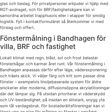
glas och beslag. För privatpersoner erbjuder vi hjälp med
ROT-avdraget, och för BRF/fastighetsägare kan vi
samordna arbetet trapphusvis eller i etapper för smidig
logistik. Fyll i kontaktformuläret så återkommer vi med
förslag och offert.
Fönstermålning i Bandhagen för
villa, BRF och fastighet
Lokalt klimat med regn, blåst, sol och frost belastar
fönsterbågar och karmar året runt. Vår fönstermålning i
Bandhagen anpassas därför efter läge, väderexponering
och träets skick. Vi väljer färg och kitt som passar dina
fönster – exempelvis linoljebaserade system för äldre
snickerier eller moderna, diffusionsöppna akrylatlösningar
där det lämpar sig. På utsidan prioriterar vi väderskydd
och UV-beständighet; på insidan en slitstark, snygg yta
som tål vardagsbruk. För bostadsrättsföreningar kan vi
lägga upp en plan för målning av fönster i området