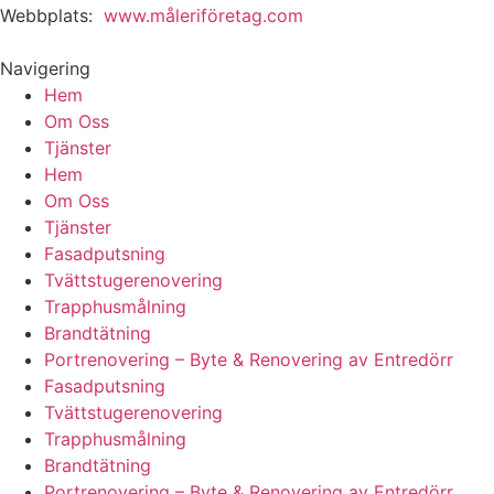
Webbplats:
www.måleriföretag.com
Navigering
Hem
Om Oss
Tjänster
Hem
Om Oss
Tjänster
Fasadputsning
Tvättstugerenovering
Trapphusmålning
Brandtätning
Portrenovering – Byte & Renovering av Entredörr
Fasadputsning
Tvättstugerenovering
Trapphusmålning
Brandtätning
Portrenovering – Byte & Renovering av Entredörr