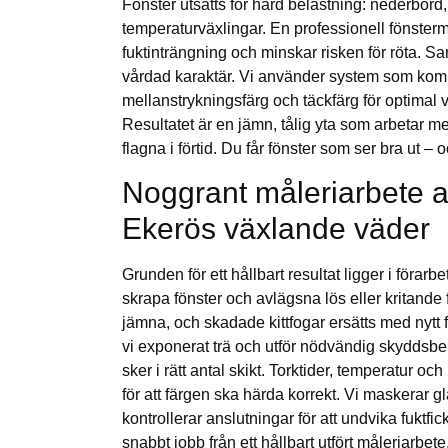
Fönster utsätts för hård belastning: nederbörd
temperaturväxlingar. En professionell fönstermå
fuktinträngning och minskar risken för röta. Sa
vårdad karaktär. Vi använder system som kom
mellanstrykningsfärg och täckfärg för optimal vi
Resultatet är en jämn, tålig yta som arbetar med
flagna i förtid. Du får fönster som ser bra ut – 
Noggrant måleriarbete a
Ekerös växlande väder
Grunden för ett hållbart resultat ligger i förarbe
skrapa fönster och avlägsna lös eller kritande f
jämna, och skadade kittfogar ersätts med nytt f
vi exponerat trä och utför nödvändig skyddsb
sker i rätt antal skikt. Torktider, temperatur oc
för att färgen ska härda korrekt. Vi maskerar 
kontrollerar anslutningar för att undvika fuktfic
snabbt jobb från ett hållbart utfört måleriarbete