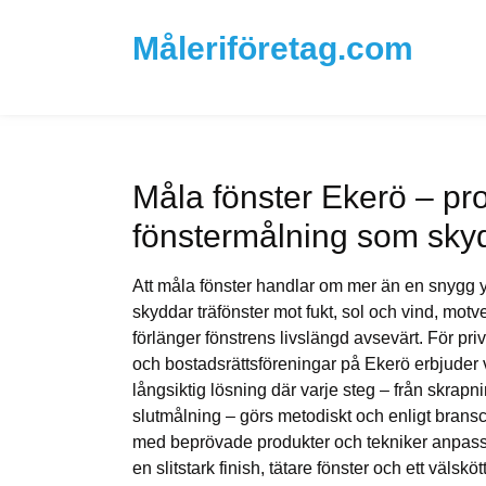
Måleriföretag.com
Måla fönster Ekerö – pro
fönstermålning som skyd
Att måla fönster handlar om mer än en snygg yt
skyddar träfönster mot fukt, sol och vind, motv
förlänger fönstrens livslängd avsevärt. För pri
och bostadsrättsföreningar på Ekerö erbjuder 
långsiktig lösning där varje steg – från skrapni
slutmålning – görs metodiskt och enligt bransc
med beprövade produkter och tekniker anpassad
en slitstark finish, tätare fönster och ett välskö