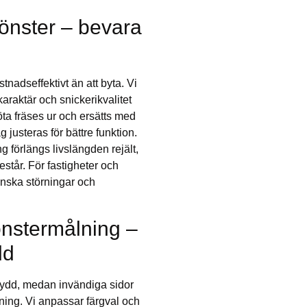
fönster – bevara
stnadseffektivt än att byta. Vi
karaktär och snickerikvalitet
öta fräses ur och ersätts med
justeras för bättre funktion.
g förlängs livslängden rejält,
står. För fastigheter och
inska störningar och
önstermålning –
dd
kydd, medan invändiga sidor
ning. Vi anpassar färgval och