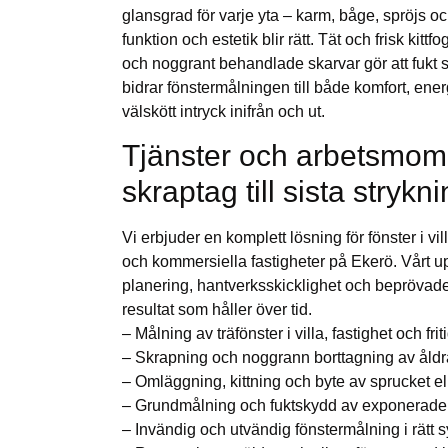
glansgrad för varje yta – karm, båge, spröjs o
funktion och estetik blir rätt. Tät och frisk kitt
och noggrant behandlade skarvar gör att fukt 
bidrar fönstermålningen till både komfort, energi
välskött intryck inifrån och ut.
Tjänster och arbetsmome
skraptag till sista strykn
Vi erbjuder en komplett lösning för fönster i vil
och kommersiella fastigheter på Ekerö. Vårt u
planering, hantverksskicklighet och beprövade m
resultat som håller över tid.
– Målning av träfönster i villa, fastighet och fri
– Skrapning och noggrann borttagning av åldra
– Omläggning, kittning och byte av sprucket eller
– Grundmålning och fuktskydd av exponerade 
– Invändig och utvändig fönstermålning i rätt 