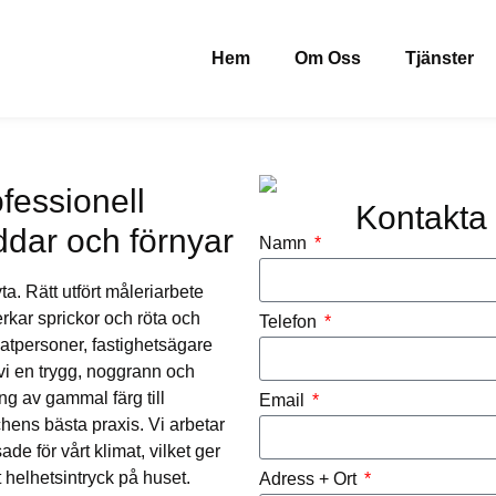
Hem
Om Oss
Tjänster
fessionell
Kontakta o
dar och förnyar
Namn
a. Rätt utfört måleriarbete
erkar sprickor och röta och
Telefon
vatpersoner, fastighetsägare
vi en trygg, noggrann och
ng av gammal färg till
Email
hens bästa praxis. Vi arbetar
e för vårt klimat, vilket ger
tt helhetsintryck på huset.
Adress + Ort