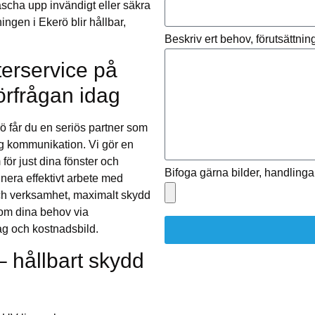
räscha upp invändigt eller säkra
ningen i Ekerö blir hållbar,
Beskriv ert behov, förutsättni
terservice på
örfrågan idag
rö får du en seriös partner som
dig kommunikation. Vi gör en
för just dina fönster och
Bifoga gärna bilder, handlingar
inera effektivt arbete med
och verksamhet, maximalt skydd
a om dina behov via
ag och kostnadsbild.
– hållbart skydd