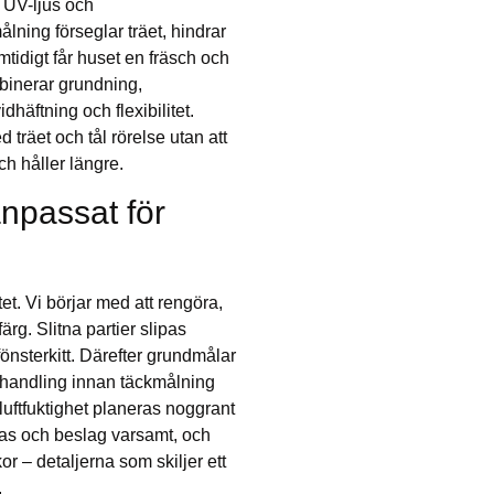
, UV-ljus och
lning förseglar träet, hindrar
mtidigt får huset en fräsch och
binerar grundning,
dhäftning och flexibilitet.
 träet och tål rörelse utan att
och håller längre.
npassat för
tet. Vi börjar med att rengöra,
ärg. Slitna partier slipas
önsterkitt. Därefter grundmålar
ehandling innan täckmålning
h luftfuktighet planeras noggrant
glas och beslag varsamt, och
kor – detaljerna som skiljer ett
.