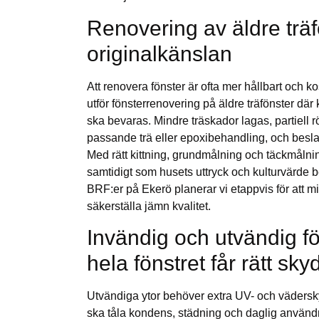
Renovering av äldre trä
originalkänslan
Att renovera fönster är ofta mer hållbart och ko
utför fönsterrenovering på äldre träfönster där 
ska bevaras. Mindre träskador lagas, partiell r
passande trä eller epoxibehandling, och beslag 
Med rätt kittning, grundmålning och täckmålnin
samtidigt som husets uttryck och kulturvärde be
BRF:er på Ekerö planerar vi etappvis för att m
säkerställa jämn kvalitet.
Invändig och utvändig f
hela fönstret får rätt sky
Utvändiga ytor behöver extra UV- och väders
ska tåla kondens, städning och daglig använd