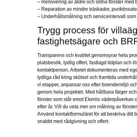
– Renovering av äldre och slitna fönster med 
– Reparation av mindre träskador, punktinsat
– Underhållsmålning och serviceintervall som 
Trygg process för villaä
fastighetsägare och BR
Transparens och kvalitet genomsyrar hela pro
platsbesök, tydlig offert, fastlagd tidplan och
kontaktperson. Arbetet dokumenteras med egen
tydliga råd kring skötsel och framtida underhål
vi etapper, anpassar oss efter boendemiljö och
genom hela projektet. Med hållbara färger och
fönster som står emot Ekerös väderpåverkan oc
efter år. Vill du veta mer om målning av fönster
Använd kontaktformuläret för att beskriva ditt
snabbt med rådgivning och offert.