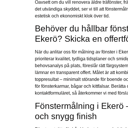
Oavsett om du vill renovera äldre träfönster, f
det utvändiga skyddet, ser vi till att fönstermål
estetisk och ekonomiskt klok över tid.
Behöver du hållbar föns
Ekerö? Skicka en offertf
När du anlitar oss för målning av fönster i Eke
prioriterar kvalitet, tydliga tidsplaner och smi
behovsanalys på plats, föreslår rätt färgsystem 
lämnar en transparent offert. Målet är att komb
toppresultat – minimalt störande för boende 
för fönsterkarmar, bågar och kittfalsar. Berätt
kontaktformuläret, så återkommer vi med försl
Fönstermålning i Ekerö 
och snygg finish