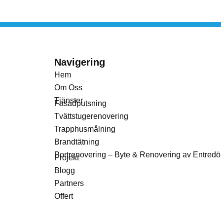
Navigering
Hem
Om Oss
Tjänster
Fasadputsning
Tvättstugerenovering
Trapphusmålning
Brandtätning
Portrenovering – Byte & Renovering av Entredö
Projekt
Blogg
Partners
Offert