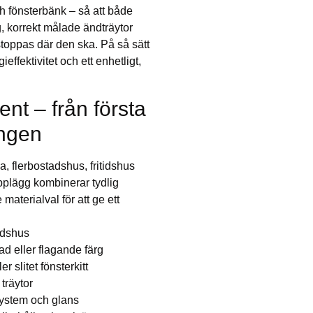
ch fönsterbänk – så att både
fog, korrekt målade ändträytor
stoppas där den ska. På så sätt
effektivitet och ett enhetligt,
nt – från första
ingen
la, flerbostadshus, fritidshus
pplägg kombinerar tydlig
aterialval för att ge ett
tidshus
d eller flagande färg
 slitet fönsterkitt
träytor
system och glans