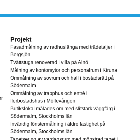
Projekt
Fasadmålning av radhuslänga med trädetaljer i
Bergsjön
Tvättstuga renoverad i villa på Alnö
Målning av kontorsytor och personalrum i Kiruna
Ommålning av sovrum och hall i bostadsrätt på
Södermalm
Ommålning av trapphus och entré i
rr
flerbostadshus i Möllevången
Butikslokal målades om med slitstark väggfärg i
Södermalm, Stockholms län
Invändig fönstermålning i äldre fastighet på
Södermalm, Stockholms län
Tapetsering av vardagsrum med mönstrad tapet i