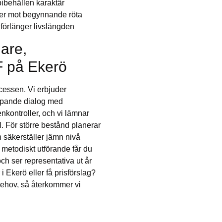
bibehållen karaktär
ser mot begynnande röta
förlänger livslängden
gare,
F på Ekerö
cessen. Vi erbjuder
 löpande dialog med
kontroller, och vi lämnar
l. För större bestånd planerar
 säkerställer jämn nivå
 metodiskt utförande får du
h ser representativa ut år
 i Ekerö eller få prisförslag?
 behov, så återkommer vi