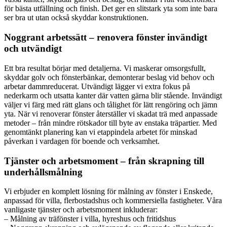
för bästa utfällning och finish. Det ger en slitstark yta som inte bara
ser bra ut utan också skyddar konstruktionen.
Noggrant arbetssätt – renovera fönster invändigt
och utvändigt
Ett bra resultat börjar med detaljerna. Vi maskerar omsorgsfullt,
skyddar golv och fönsterbänkar, demonterar beslag vid behov och
arbetar dammreducerat. Utvändigt lägger vi extra fokus på
nederkarm och utsatta kanter där vatten gärna blir stående. Invändigt
väljer vi färg med rätt glans och tålighet för lätt rengöring och jämn
yta. När vi renoverar fönster återställer vi skadat trä med anpassade
metoder – från mindre rötskador till byte av enstaka träpartier. Med
genomtänkt planering kan vi etappindela arbetet för minskad
påverkan i vardagen för boende och verksamhet.
Tjänster och arbetsmoment – från skrapning till
underhållsmålning
Vi erbjuder en komplett lösning för målning av fönster i Enskede,
anpassad för villa, flerbostadshus och kommersiella fastigheter. Våra
vanligaste tjänster och arbetsmoment inkluderar:
– Målning av träfönster i villa, hyreshus och fritidshus