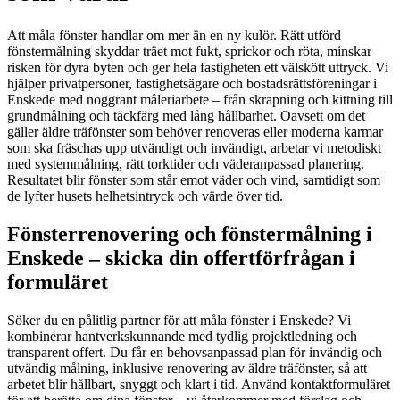
Att måla fönster handlar om mer än en ny kulör. Rätt utförd
fönstermålning skyddar träet mot fukt, sprickor och röta, minskar
risken för dyra byten och ger hela fastigheten ett välskött uttryck. Vi
hjälper privatpersoner, fastighetsägare och bostadsrättsföreningar i
Enskede med noggrant måleriarbete – från skrapning och kittning till
grundmålning och täckfärg med lång hållbarhet. Oavsett om det
gäller äldre träfönster som behöver renoveras eller moderna karmar
som ska fräschas upp utvändigt och invändigt, arbetar vi metodiskt
med systemmålning, rätt torktider och väderanpassad planering.
Resultatet blir fönster som står emot väder och vind, samtidigt som
de lyfter husets helhetsintryck och värde över tid.
Fönsterrenovering och fönstermålning i
Enskede – skicka din offertförfrågan i
formuläret
Söker du en pålitlig partner för att måla fönster i Enskede? Vi
kombinerar hantverkskunnande med tydlig projektledning och
transparent offert. Du får en behovsanpassad plan för invändig och
utvändig målning, inklusive renovering av äldre träfönster, så att
arbetet blir hållbart, snyggt och klart i tid. Använd kontaktformuläret