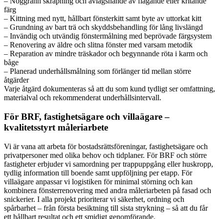
– Noggrann skrapning och avlägsnande av flagande eller kritande
färg
– Kittning med nytt, hållbart fönsterkitt samt byte av uttorkat kitt
– Grundning av bart trä och skyddsbehandling för lång livslängd
– Invändig och utvändig fönstermålning med beprövade färgsystem
– Renovering av äldre och slitna fönster med varsam metodik
– Reparation av mindre träskador och begynnande röta i karm och
båge
– Planerad underhållsmålning som förlänger tid mellan större
åtgärder
Varje åtgärd dokumenteras så att du som kund tydligt ser omfattning,
materialval och rekommenderat underhållsintervall.
För BRF, fastighetsägare och villaägare –
kvalitetsstyrt måleriarbete
Vi är vana att arbeta för bostadsrättsföreningar, fastighetsägare och
privatpersoner med olika behov och tidplaner. För BRF och större
fastigheter erbjuder vi samordning per trappuppgång eller huskropp,
tydlig information till boende samt uppföljning per etapp. För
villaägare anpassar vi logistiken för minimal störning och kan
kombinera fönsterrenovering med andra måleriarbeten på fasad och
snickerier. I alla projekt prioriterar vi säkerhet, ordning och
spårbarhet – från första besiktning till sista strykning – så att du får
ett hållbart resultat och ett smidigt genomförande.