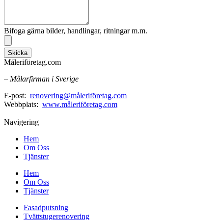
Bifoga gärna bilder, handlingar, ritningar m.m.
Skicka
Måleriföretag.com
– Målarfirman i Sverige
E-post:
renovering@måleriföretag.com
Webbplats:
www.måleriföretag.com
Navigering
Hem
Om Oss
Tjänster
Hem
Om Oss
Tjänster
Fasadputsning
Tvättstugerenovering