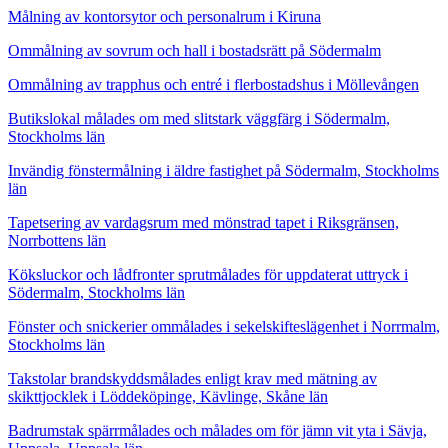
Målning av kontorsytor och personalrum i Kiruna
Ommålning av sovrum och hall i bostadsrätt på Södermalm
Ommålning av trapphus och entré i flerbostadshus i Möllevången
Butikslokal målades om med slitstark väggfärg i Södermalm,
Stockholms län
Invändig fönstermålning i äldre fastighet på Södermalm, Stockholms
län
Tapetsering av vardagsrum med mönstrad tapet i Riksgränsen,
Norrbottens län
Köksluckor och lådfronter sprutmålades för uppdaterat uttryck i
Södermalm, Stockholms län
Fönster och snickerier ommålades i sekelskifteslägenhet i Norrmalm,
Stockholms län
Takstolar brandskyddsmålades enligt krav med mätning av
skikttjocklek i Löddeköpinge, Kävlinge, Skåne län
Badrumstak spärrmålades och målades om för jämn vit yta i Sävja,