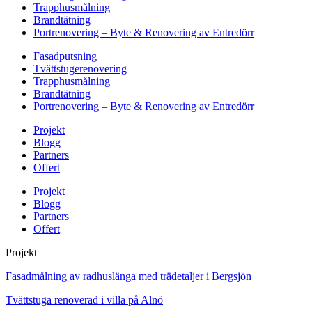
Trapphusmålning
Brandtätning
Portrenovering – Byte & Renovering av Entredörr
Fasadputsning
Tvättstugerenovering
Trapphusmålning
Brandtätning
Portrenovering – Byte & Renovering av Entredörr
Projekt
Blogg
Partners
Offert
Projekt
Blogg
Partners
Offert
Projekt
Fasadmålning av radhuslänga med trädetaljer i Bergsjön
Tvättstuga renoverad i villa på Alnö