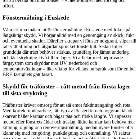
för att berätta om dina fönster – vi återkommer med förslag och
offert.
Fönstermålning i Enskede
Våra erfarna målare utför fönstermålning i Enskede med fokus på
långsiktigt skydd. Vi börjar alltid med en genomgång av skick, fukt
och eventuella skador. Därefter skrapar vi fönster noggrant, slipar till
rätt vidhäftning och åtgärdar sprucket fönsterkitt. Sedan följer
grundolja där träet behöver stärkas, grundfärg för jämnt underlag
och täckstrykning i två till tre lager. Vi arbetar med beprövade
färgsystem som skyddar mot UV, nederbörd och
temperaturväxlingar – lika viktigt för villans burspråk som för en hel
BRF-fastighets gatufasad.
Skydd för träfönster – rätt metod från första lager
till sista strykning
Träfönster kräver omsorg för att stå emot fuktinträngning och röta.
Med korrekt underarbete, rätt typ av fönsterkitt och noggrant tätade
skarvar håller karmar och bågar täta och friska längre. Vi anpassar
metod efter fönstrets ålder och träslag: äldre karmar kan behöva mer
kittning, oljning och renoveringsmålning, medan nyare fönster ofta
klarar sig med rengöring, punktlagning och ommålning. Vi säkrar
vassa kanter, skyddar glas och beslag, och målar i rätt väderfönster