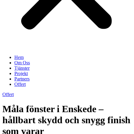
Hem
Om Oss
Tjänster
Projekt
Partners
Offert
Offert
Måla fönster i Enskede –
hållbart skydd och snygg finish
som varar