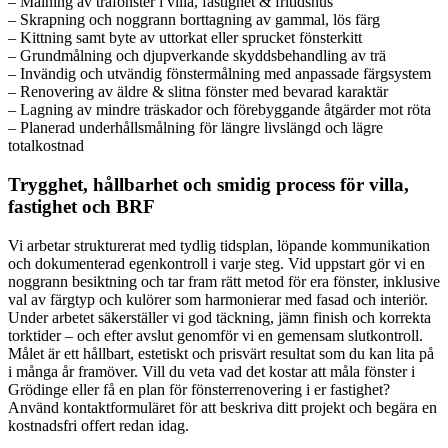
– Målning av träfönster i villa, fastighet & fritidshus
– Skrapning och noggrann borttagning av gammal, lös färg
– Kittning samt byte av uttorkat eller sprucket fönsterkitt
– Grundmålning och djupverkande skyddsbehandling av trä
– Invändig och utvändig fönstermålning med anpassade färgsystem
– Renovering av äldre & slitna fönster med bevarad karaktär
– Lagning av mindre träskador och förebyggande åtgärder mot röta
– Planerad underhållsmålning för längre livslängd och lägre
totalkostnad
Trygghet, hållbarhet och smidig process för villa,
fastighet och BRF
Vi arbetar strukturerat med tydlig tidsplan, löpande kommunikation
och dokumenterad egenkontroll i varje steg. Vid uppstart gör vi en
noggrann besiktning och tar fram rätt metod för era fönster, inklusive
val av färgtyp och kulörer som harmonierar med fasad och interiör.
Under arbetet säkerställer vi god täckning, jämn finish och korrekta
torktider – och efter avslut genomför vi en gemensam slutkontroll.
Målet är ett hållbart, estetiskt och prisvärt resultat som du kan lita på
i många år framöver. Vill du veta vad det kostar att måla fönster i
Grödinge eller få en plan för fönsterrenovering i er fastighet?
Använd kontaktformuläret för att beskriva ditt projekt och begära en
kostnadsfri offert redan idag.