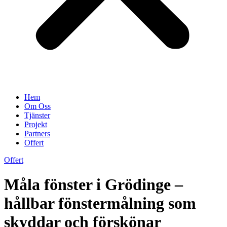
Hem
Om Oss
Tjänster
Projekt
Partners
Offert
Offert
Måla fönster i Grödinge –
hållbar fönstermålning som
skyddar och förskönar