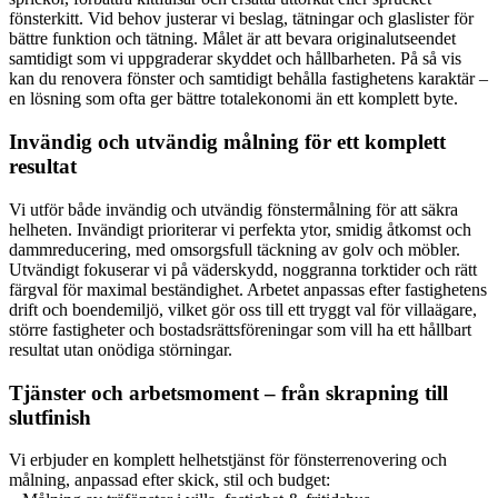
fönsterkitt. Vid behov justerar vi beslag, tätningar och glaslister för
bättre funktion och tätning. Målet är att bevara originalutseendet
samtidigt som vi uppgraderar skyddet och hållbarheten. På så vis
kan du renovera fönster och samtidigt behålla fastighetens karaktär –
en lösning som ofta ger bättre totalekonomi än ett komplett byte.
Invändig och utvändig målning för ett komplett
resultat
Vi utför både invändig och utvändig fönstermålning för att säkra
helheten. Invändigt prioriterar vi perfekta ytor, smidig åtkomst och
dammreducering, med omsorgsfull täckning av golv och möbler.
Utvändigt fokuserar vi på väderskydd, noggranna torktider och rätt
färgval för maximal beständighet. Arbetet anpassas efter fastighetens
drift och boendemiljö, vilket gör oss till ett tryggt val för villaägare,
större fastigheter och bostadsrättsföreningar som vill ha ett hållbart
resultat utan onödiga störningar.
Tjänster och arbetsmoment – från skrapning till
slutfinish
Vi erbjuder en komplett helhetstjänst för fönsterrenovering och
målning, anpassad efter skick, stil och budget: