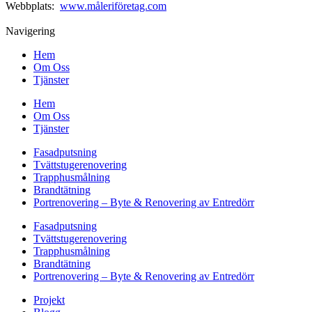
Webbplats:
www.måleriföretag.com
Navigering
Hem
Om Oss
Tjänster
Hem
Om Oss
Tjänster
Fasadputsning
Tvättstugerenovering
Trapphusmålning
Brandtätning
Portrenovering – Byte & Renovering av Entredörr
Fasadputsning
Tvättstugerenovering
Trapphusmålning
Brandtätning
Portrenovering – Byte & Renovering av Entredörr
Projekt