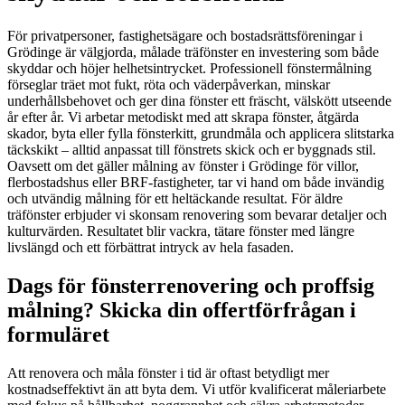
För privatpersoner, fastighetsägare och bostadsrättsföreningar i
Grödinge är välgjorda, målade träfönster en investering som både
skyddar och höjer helhetsintrycket. Professionell fönstermålning
förseglar träet mot fukt, röta och väderpåverkan, minskar
underhållsbehovet och ger dina fönster ett fräscht, välskött utseende
år efter år. Vi arbetar metodiskt med att skrapa fönster, åtgärda
skador, byta eller fylla fönsterkitt, grundmåla och applicera slitstarka
täckskikt – alltid anpassat till fönstrets skick och er byggnads stil.
Oavsett om det gäller målning av fönster i Grödinge för villor,
flerbostadshus eller BRF-fastigheter, tar vi hand om både invändig
och utvändig målning för ett heltäckande resultat. För äldre
träfönster erbjuder vi skonsam renovering som bevarar detaljer och
kulturvärden. Resultatet blir vackra, tätare fönster med längre
livslängd och ett förbättrat intryck av hela fasaden.
Dags för fönsterrenovering och proffsig
målning? Skicka din offertförfrågan i
formuläret
Att renovera och måla fönster i tid är oftast betydligt mer
kostnadseffektivt än att byta dem. Vi utför kvalificerat måleriarbete