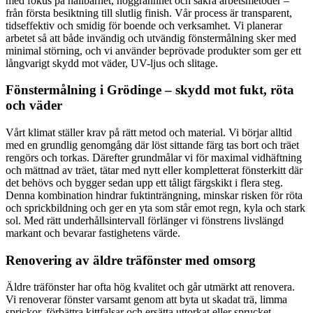
med fokus på hållbarhet, noggrannhet och säkra arbetsmetoder –
från första besiktning till slutlig finish. Vår process är transparent,
tidseffektiv och smidig för boende och verksamhet. Vi planerar
arbetet så att både invändig och utvändig fönstermålning sker med
minimal störning, och vi använder beprövade produkter som ger ett
långvarigt skydd mot väder, UV-ljus och slitage.
Fönstermålning i Grödinge – skydd mot fukt, röta
och väder
Vårt klimat ställer krav på rätt metod och material. Vi börjar alltid
med en grundlig genomgång där löst sittande färg tas bort och träet
rengörs och torkas. Därefter grundmålar vi för maximal vidhäftning
och mättnad av träet, tätar med nytt eller kompletterat fönsterkitt där
det behövs och bygger sedan upp ett tåligt färgskikt i flera steg.
Denna kombination hindrar fuktinträngning, minskar risken för röta
och sprickbildning och ger en yta som står emot regn, kyla och stark
sol. Med rätt underhållsintervall förlänger vi fönstrens livslängd
markant och bevarar fastighetens värde.
Renovering av äldre träfönster med omsorg
Äldre träfönster har ofta hög kvalitet och går utmärkt att renovera.
Vi renoverar fönster varsamt genom att byta ut skadat trä, limma
sprickor, förbättra kittfalsar och ersätta uttorkat eller sprucket