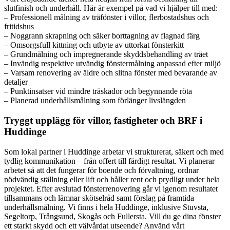
slutfinish och underhåll. Här är exempel på vad vi hjälper till med:
– Professionell målning av träfönster i villor, flerbostadshus och
fritidshus
– Noggrann skrapning och säker borttagning av flagnad färg
– Omsorgsfull kittning och utbyte av uttorkat fönsterkitt
– Grundmålning och impregnerande skyddsbehandling av träet
– Invändig respektive utvändig fönstermålning anpassad efter miljö
– Varsam renovering av äldre och slitna fönster med bevarande av
detaljer
– Punktinsatser vid mindre träskador och begynnande röta
– Planerad underhållsmålning som förlänger livslängden
Tryggt upplägg för villor, fastigheter och BRF i
Huddinge
Som lokal partner i Huddinge arbetar vi strukturerat, säkert och med
tydlig kommunikation – från offert till färdigt resultat. Vi planerar
arbetet så att det fungerar för boende och förvaltning, ordnar
nödvändig ställning eller lift och håller rent och prydligt under hela
projektet. Efter avslutad fönsterrenovering går vi igenom resultatet
tillsammans och lämnar skötselråd samt förslag på framtida
underhållsmålning. Vi finns i hela Huddinge, inklusive Stuvsta,
Segeltorp, Trångsund, Skogås och Fullersta. Vill du ge dina fönster
ett starkt skydd och ett välvårdat utseende? Använd vårt