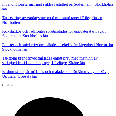
Invändig fönstermålning i äldre fastighet på Södermalm, Stockholms
län
Tapetsering av vardagsrum med mönstrad tapet i Riksgränsen,
Norrbottens län
Köksluckor och lådfronter sprutmålades för uppdaterat uttryck i
Södermalm, Stockholms län
Fönster och snickerier ommålades i sekelskifteslägenhet i Norrmalm,
Stockholms län
Takstolar brandskyddsmålades enligt krav med mätning av
skikttjocklek i Löddeköpinge, Kävlinge, Skåne län
Badrumstak spärrmålades och målades om för jämn vit yta i Sävja,
Uppsala, Uppsala län
© 2026