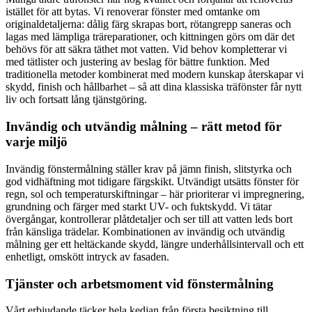
istället för att bytas. Vi renoverar fönster med omtanke om
originaldetaljerna: dålig färg skrapas bort, rötangrepp saneras och
lagas med lämpliga träreparationer, och kittningen görs om där det
behövs för att säkra täthet mot vatten. Vid behov kompletterar vi
med tätlister och justering av beslag för bättre funktion. Med
traditionella metoder kombinerat med modern kunskap återskapar vi
skydd, finish och hållbarhet – så att dina klassiska träfönster får nytt
liv och fortsatt lång tjänstgöring.
Invändig och utvändig målning – rätt metod för
varje miljö
Invändig fönstermålning ställer krav på jämn finish, slitstyrka och
god vidhäftning mot tidigare färgskikt. Utvändigt utsätts fönster för
regn, sol och temperaturskiftningar – här prioriterar vi impregnering,
grundning och färger med starkt UV- och fuktskydd. Vi tätar
övergångar, kontrollerar plåtdetaljer och ser till att vatten leds bort
från känsliga trädelar. Kombinationen av invändig och utvändig
målning ger ett heltäckande skydd, längre underhållsintervall och ett
enhetligt, omskött intryck av fasaden.
Tjänster och arbetsmoment vid fönstermålning
Vårt erbjudande täcker hela kedjan från första besiktning till