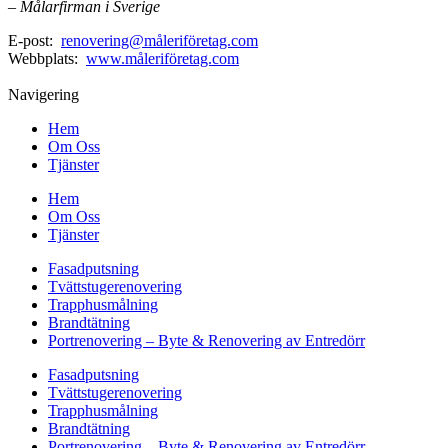
– Målarfirman i Sverige
E-post:
renovering@måleriföretag.com
Webbplats:
www.måleriföretag.com
Navigering
Hem
Om Oss
Tjänster
Hem
Om Oss
Tjänster
Fasadputsning
Tvättstugerenovering
Trapphusmålning
Brandtätning
Portrenovering – Byte & Renovering av Entredörr
Fasadputsning
Tvättstugerenovering
Trapphusmålning
Brandtätning
Portrenovering – Byte & Renovering av Entredörr