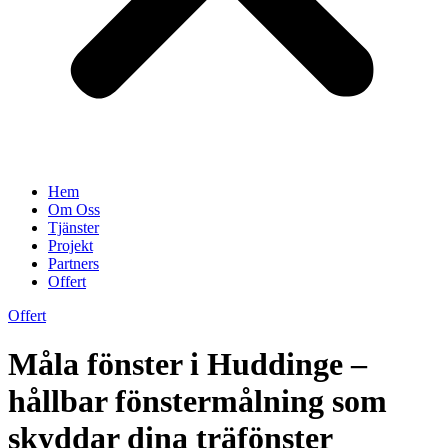
Hem
Om Oss
Tjänster
Projekt
Partners
Offert
Offert
Måla fönster i Huddinge –
hållbar fönstermålning som
skyddar dina träfönster