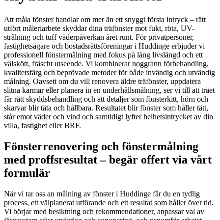
Att måla fönster handlar om mer än ett snyggt första intryck – rätt
utfört måleriarbete skyddar dina träfönster mot fukt, röta, UV-
strålning och tuff väderpåverkan året runt. För privatpersoner,
fastighetsägare och bostadsrättsföreningar i Huddinge erbjuder vi
professionell fönstermålning med fokus på lång livslängd och ett
välskött, fräscht utseende. Vi kombinerar noggrann förbehandling,
kvalitetsfärg och beprövade metoder för både invändig och utvändig
målning. Oavsett om du vill renovera äldre träfönster, uppdatera
slitna karmar eller planera in en underhållsmålning, ser vi till att träet
får rätt skyddsbehandling och att detaljer som fönsterkitt, hörn och
skarvar blir täta och hållbara. Resultatet blir fönster som håller tätt,
står emot väder och vind och samtidigt lyfter helhetsintrycket av din
villa, fastighet eller BRF.
Fönsterrenovering och fönstermålning
med proffsresultat – begär offert via vårt
formulär
När vi tar oss an målning av fönster i Huddinge får du en tydlig
process, ett välplanerat utförande och ett resultat som håller över tid.
Vi börjar med besiktning och rekommendationer, anpassar val av