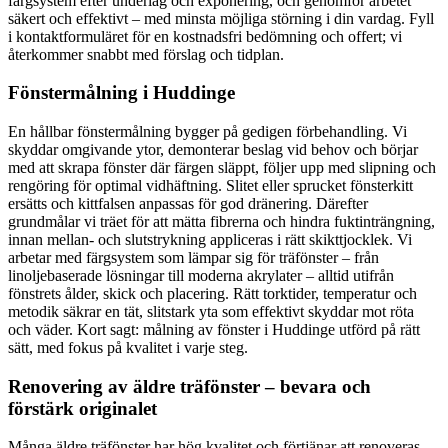
färgsystem efter underlag och exponering, och genomför arbetet
säkert och effektivt – med minsta möjliga störning i din vardag. Fyll
i kontaktformuläret för en kostnadsfri bedömning och offert; vi
återkommer snabbt med förslag och tidplan.
Fönstermålning i Huddinge
En hållbar fönstermålning bygger på gedigen förbehandling. Vi
skyddar omgivande ytor, demonterar beslag vid behov och börjar
med att skrapa fönster där färgen släppt, följer upp med slipning och
rengöring för optimal vidhäftning. Slitet eller sprucket fönsterkitt
ersätts och kittfalsen anpassas för god dränering. Därefter
grundmålar vi träet för att mätta fibrerna och hindra fuktinträngning,
innan mellan- och slutstrykning appliceras i rätt skikttjocklek. Vi
arbetar med färgsystem som lämpar sig för träfönster – från
linoljebaserade lösningar till moderna akrylater – alltid utifrån
fönstrets ålder, skick och placering. Rätt torktider, temperatur och
metodik säkrar en tät, slitstark yta som effektivt skyddar mot röta
och väder. Kort sagt: målning av fönster i Huddinge utförd på rätt
sätt, med fokus på kvalitet i varje steg.
Renovering av äldre träfönster – bevara och
förstärk originalet
Många äldre träfönster har hög kvalitet och förtjänar att renoveras