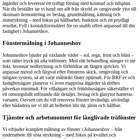
åtgärder och levererar ett tydligt förslag med kostnad och tidsplan.
När du beställer tar vi hand om allt från skydd av omgivande ytor till
skonsam demontering av beslag, grundmålning, kittning och
slutstrykning – med fokus på hållbarhet, funktion och ett prydligt
resultat. Fyll i kontaktformuläret för en snabb offert anpassad till din
fastighet i Johanneshov.
Fönstermålning i Johanneshov
Johanneshov bjuder på växlande väder – sol, regn, frost och blåst –
som sätter tryck på alla träfönster. Med rätt behandling stänger vi ute
fukt, bromsar nedbrytning och förhindrar att färgen spricker. Vi
anpassar metod och färgval efter fönstrens skick, omgivning och
tidigare system, så att varje målskikt fäster optimalt. För BRF:er och
fastighetsägare planerar vi även etappvisa åtgärder så driften
påverkas minimalt. För villaägare och fritidshusägare säkerställer vi
ett omsorgsfullt utförande där detaljer, beslag och glasytor hanteras
varsamt. Oavsett om du vill renovera fönster invändigt, utvändigt
eller bådadera ser vi till att helheten blir tät, jämn och hållbar.
Tjänster och arbetsmoment för långlivade träfönster
Vi erbjuder komplett målning av fönster i Johanneshov – från
underarbete till sista strykning – med fokus på kvalitet och