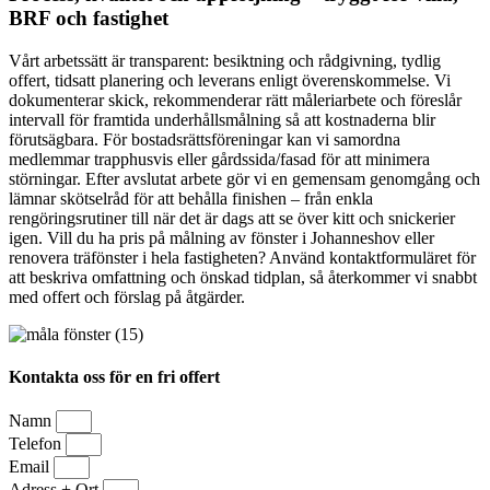
BRF och fastighet
Vårt arbetssätt är transparent: besiktning och rådgivning, tydlig
offert, tidsatt planering och leverans enligt överenskommelse. Vi
dokumenterar skick, rekommenderar rätt måleriarbete och föreslår
intervall för framtida underhållsmålning så att kostnaderna blir
förutsägbara. För bostadsrättsföreningar kan vi samordna
medlemmar trapphusvis eller gårdssida/fasad för att minimera
störningar. Efter avslutat arbete gör vi en gemensam genomgång och
lämnar skötselråd för att behålla finishen – från enkla
rengöringsrutiner till när det är dags att se över kitt och snickerier
igen. Vill du ha pris på målning av fönster i Johanneshov eller
renovera träfönster i hela fastigheten? Använd kontaktformuläret för
att beskriva omfattning och önskad tidplan, så återkommer vi snabbt
med offert och förslag på åtgärder.
Kontakta oss för en fri offert
Namn
Telefon
Email
Adress + Ort