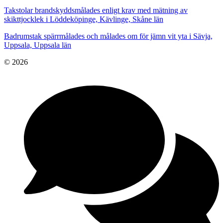
Takstolar brandskyddsmålades enligt krav med mätning av
skikttjocklek i Löddeköpinge, Kävlinge, Skåne län
Badrumstak spärrmålades och målades om för jämn vit yta i Sävja,
Uppsala, Uppsala län
© 2026