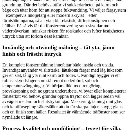
grundning. Där det behövs utför vi snickeriarbeten på karm och
båge och tätar hörn för att stoppa fuktvandring. Vi väljer färgsystem
– exempelvis linoljefärg eller modern akrylat – efter
förutsättningarna, så att ytan blir elastisk, diffusionsöppen och
hållbar. På så vis får du fönsterrenovering som skyddar mot
väderpåverkan, minskar risken för rötskador och lyfter fastighetens
uttryck utan att förlora dess karaktär.
Invändig och utvändig målning – tät yta, jämn
finish och fräscht intryck
En komplett fönstermålning innefattar både insida och utsida.
Invändigt använder vi slitstarka, lättskötta färger med låg lukt som
ger en slät, tålig yta runt karm och foder. Utvändigt bygger vi ett
robust skyddslager som står emot nederbörd, sol och
temperatursvängningar. Vi börjar alltid med rengöring,
provskrapning och noggrant underarbete, vi byter eller kompletterar
fönsterkitt vid behov, grundar öppna träytor och lägger sedan väl
avvägda mellan- och slutstrykningar. Maskering, tätning runt glas
och kantförsegling säkerställer att du får skarpa linjer, snygg glans
och en finish som håller. Resultatet är välmående träfönster som ser
nymålade ut längre.
Process, kvalitet och uppföljning – tryggt för villa,