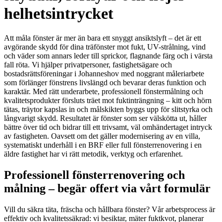
helhetsintrycket
Att måla fönster är mer än bara ett snyggt ansiktslyft – det är ett
avgörande skydd för dina träfönster mot fukt, UV-strålning, vind
och väder som annars leder till sprickor, flagnande färg och i värsta
fall röta. Vi hjälper privatpersoner, fastighetsägare och
bostadsrättsföreningar i Johanneshov med noggrant måleriarbete
som förlänger fönstrens livslängd och bevarar deras funktion och
karaktär. Med rätt underarbete, professionell fönstermålning och
kvalitetsprodukter försluts träet mot fuktinträngning – kitt och hörn
tätas, träytor kapslas in och målskikten byggs upp för slitstyrka och
långvarigt skydd. Resultatet är fönster som ser välskötta ut, håller
bättre över tid och bidrar till ett trivsamt, väl omhändertaget intryck
av fastigheten. Oavsett om det gäller modernisering av en villa,
systematiskt underhåll i en BRF eller full fönsterrenovering i en
äldre fastighet har vi rätt metodik, verktyg och erfarenhet.
Professionell fönsterrenovering och
målning – begär offert via vårt formulär
Vill du säkra täta, fräscha och hållbara fönster? Vår arbetsprocess är
effektiv och kvalitetssäkrad: vi besiktar, mäter fuktkvot, planerar