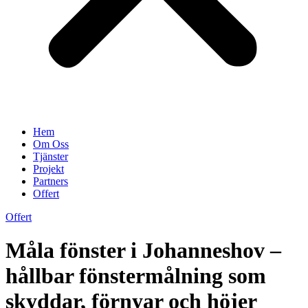
Hem
Om Oss
Tjänster
Projekt
Partners
Offert
Offert
Måla fönster i Johanneshov –
hållbar fönstermålning som
skyddar, förnyar och höjer