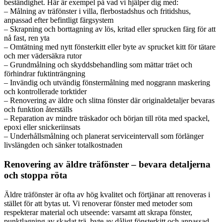
beständighet. Här är exempel på vad vi hjälper dig med:
– Målning av träfönster i villa, flerbostadshus och fritidshus,
anpassad efter befintligt färgsystem
– Skrapning och borttagning av lös, kritad eller sprucken färg för att
nå fast, ren yta
– Omtätning med nytt fönsterkitt eller byte av sprucket kitt för tätare
och mer vädersäkra rutor
– Grundmålning och skyddsbehandling som mättar träet och
förhindrar fuktinträngning
– Invändig och utvändig fönstermålning med noggrann maskering
och kontrollerade torktider
– Renovering av äldre och slitna fönster där originaldetaljer bevaras
och funktion återställs
– Reparation av mindre träskador och början till röta med spackel,
epoxi eller snickeriinsats
– Underhållsmålning och planerat serviceintervall som förlänger
livslängden och sänker totalkostnaden
Renovering av äldre träfönster – bevara detaljerna
och stoppa röta
Äldre träfönster är ofta av hög kvalitet och förtjänar att renoveras i
stället för att bytas ut. Vi renoverar fönster med metoder som
respekterar material och utseende: varsamt att skrapa fönster,
punktlagning av skadat trä, byte av dåligt fönsterkitt och anpassad