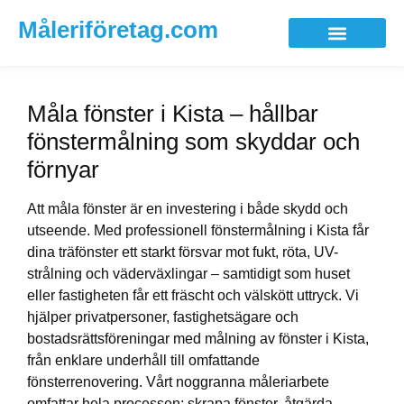
Måleriföretag.com
Måla fönster i Kista – hållbar
fönstermålning som skyddar och
förnyar
Att måla fönster är en investering i både skydd och
utseende. Med professionell fönstermålning i Kista får
dina träfönster ett starkt försvar mot fukt, röta, UV-
strålning och väderväxlingar – samtidigt som huset
eller fastigheten får ett fräscht och välskött uttryck. Vi
hjälper privatpersoner, fastighetsägare och
bostadsrättsföreningar med målning av fönster i Kista,
från enklare underhåll till omfattande
fönsterrenovering. Vårt noggranna måleriarbete
omfattar hela processen: skrapa fönster, åtgärda