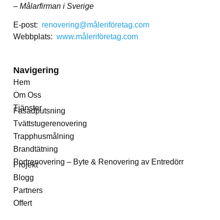
– Målarfirman i Sverige
E-post:
renovering@måleriföretag.com
Webbplats:
www.måleriföretag.com
Navigering
Hem
Om Oss
Tjänster
Fasadputsning
Tvättstugerenovering
Trapphusmålning
Brandtätning
Portrenovering – Byte & Renovering av Entredörr
Projekt
Blogg
Partners
Offert