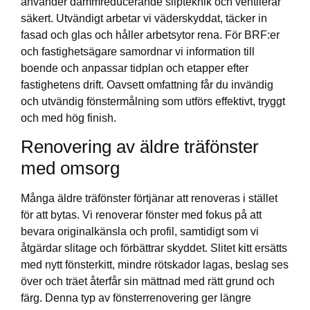
använder dammreducerande slipteknik och ventilerar
säkert. Utvändigt arbetar vi väderskyddat, täcker in
fasad och glas och håller arbetsytor rena. För BRF:er
och fastighetsägare samordnar vi information till
boende och anpassar tidplan och etapper efter
fastighetens drift. Oavsett omfattning får du invändig
och utvändig fönstermålning som utförs effektivt, tryggt
och med hög finish.
Renovering av äldre träfönster
med omsorg
Många äldre träfönster förtjänar att renoveras i stället
för att bytas. Vi renoverar fönster med fokus på att
bevara originalkänsla och profil, samtidigt som vi
åtgärdar slitage och förbättrar skyddet. Slitet kitt ersätts
med nytt fönsterkitt, mindre rötskador lagas, beslag ses
över och träet återfår sin mättnad med rätt grund och
färg. Denna typ av fönsterrenovering ger längre