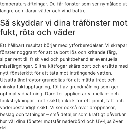
temperaturskiftningar. Du får fönster som ser nymålade ut
längre och klarar väder och vind bättre.
Så skyddar vi dina träfönster mot
fukt, röta och väder
Ett hållbart resultat börjar med ytförberedelser. Vi skrapar
fönster noggrant för att ta bort lös och kritande färg,
slipar rent till frisk ved och punktbehandlar eventuella
missfärgningar. Slitna kittfogar skärs bort och ersätts med
nytt fönsterkitt för att täta mot inträngande vatten.
Utsatta ändträytor grundoljas för att mätta träet och
minska fuktupptagning, följt av grundmålning som ger
optimal vidhäftning. Därefter applicerar vi mellan- och
täckstrykningar i rätt skikttjocklek för ett jämnt, tätt och
väderbeständigt skikt. Vi ser också över droppnäsor,
beslag och tätningar – små detaljer som kraftigt påverkar
hur väl dina fönster motstår nederbörd och UV-ljus över
tid.