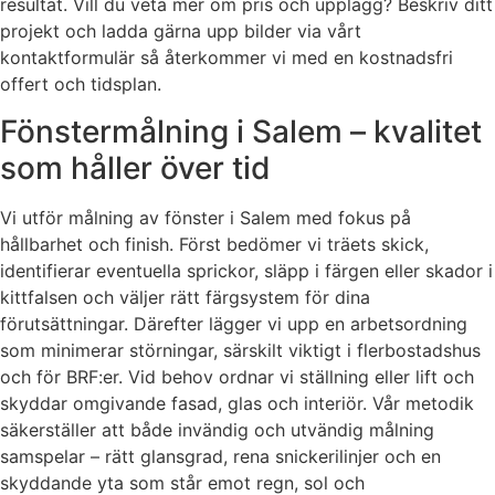
resultat. Vill du veta mer om pris och upplägg? Beskriv ditt
projekt och ladda gärna upp bilder via vårt
kontaktformulär så återkommer vi med en kostnadsfri
offert och tidsplan.
Fönstermålning i Salem – kvalitet
som håller över tid
Vi utför målning av fönster i Salem med fokus på
hållbarhet och finish. Först bedömer vi träets skick,
identifierar eventuella sprickor, släpp i färgen eller skador i
kittfalsen och väljer rätt färgsystem för dina
förutsättningar. Därefter lägger vi upp en arbetsordning
som minimerar störningar, särskilt viktigt i flerbostadshus
och för BRF:er. Vid behov ordnar vi ställning eller lift och
skyddar omgivande fasad, glas och interiör. Vår metodik
säkerställer att både invändig och utvändig målning
samspelar – rätt glansgrad, rena snickerilinjer och en
skyddande yta som står emot regn, sol och