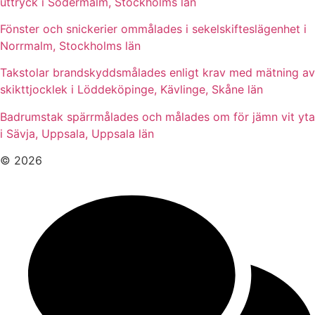
uttryck i Södermalm, Stockholms län
Fönster och snickerier ommålades i sekelskifteslägenhet i
Norrmalm, Stockholms län
Takstolar brandskyddsmålades enligt krav med mätning av
skikttjocklek i Löddeköpinge, Kävlinge, Skåne län
Badrumstak spärrmålades och målades om för jämn vit yta
i Sävja, Uppsala, Uppsala län
© 2026