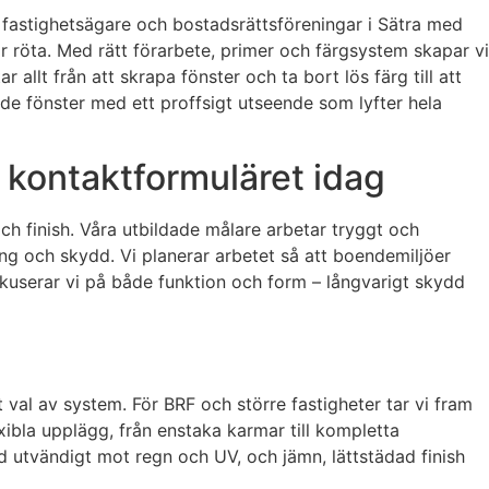
, fastighetsägare och bostadsrättsföreningar i Sätra med
r röta. Med rätt förarbete, primer och färgsystem skapar vi
allt från att skrapa fönster och ta bort lös färg till att
ade fönster med ett proffsigt utseende som lyfter hela
a kontaktformuläret idag
h finish. Våra utbildade målare arbetar tryggt och
ing och skydd. Vi planerar arbetet så att boendemiljöer
okuserar vi på både funktion och form – långvarigt skydd
 val av system. För BRF och större fastigheter tar vi fram
exibla upplägg, från enstaka karmar till kompletta
 utvändigt mot regn och UV, och jämn, lättstädad finish