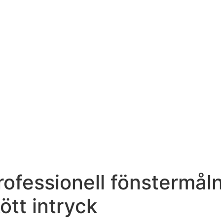
professionell fönstermål
ött intryck