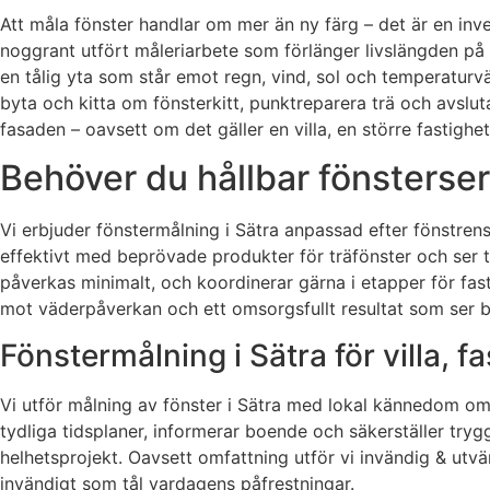
Att måla fönster handlar om mer än ny färg – det är en inve
noggrant utfört måleriarbete som förlänger livslängden på 
en tålig yta som står emot regn, vind, sol och temperaturväx
byta och kitta om fönsterkitt, punktreparera trä och avslut
fasaden – oavsett om det gäller en villa, en större fastighet
Behöver du hållbar fönsterser
Vi erbjuder fönstermålning i Sätra anpassad efter fönstren
effektivt med beprövade produkter för träfönster och ser ti
påverkas minimalt, och koordinerar gärna i etapper för fas
mot väderpåverkan och ett omsorgsfullt resultat som ser br
Fönstermålning i Sätra för villa, 
Vi utför målning av fönster i Sätra med lokal kännedom om k
tydliga tidsplaner, informerar boende och säkerställer tryg
helhetsprojekt. Oavsett omfattning utför vi invändig & ut
invändigt som tål vardagens påfrestningar.