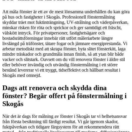
Att måla fönster är ett av de mest lönsamma underhållen du kan göra
på hus och fastigheter i Skogås. Professionell fönstermålning
skyddar träet mot fuktinträngning, UV-strålning och väderpåverkan,
minskar risken för röta och sprickor och ger samtidigt ett fräscht,
välskött intryck. För privatpersoner, fastighetsägare och
bostadsrättsföreningar innebär rätt utfört måleriarbete längre
livslängd på träfönster, tätare fogar och jämnare energiprestanda. Vi
arbetar metodiskt med att skrapa fönster, byta slitet fönsterkitt, laga
mindre träskador och grundmåla innan finish, så att ytan blir både
vacker och slitstark. Oavsett om du vill renovera fönster i äldre stil
eller behöver invändig och utvändig fönstermålning i ett större
bestånd levererar vi ett tryggt, tidseffektivt och hållbart resultat i
Skogås med omnejd.
Dags att renovera och skydda dina
fönster? Begär offert på fönstermålning i
Skogås
När det är dags för målning av fönster i Skogås tar vi helhetsansvar
från första besiktning till färdigt resultat. Vi går igenom skador,
fuktpåverkan och tidigare färgsystem för att rekommendera rätt