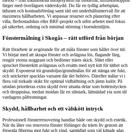
metod – från traditionella linoljesystem till moderna, diffusionsöppna
färger med överlägsen väderskydd. Du får en tydlig arbetsplan,
tidsram och kostnadsförslag samt råd om underhållsintervall för att
maximera hållbarheten. Vi anpassar resurser och planering efter
villa, flerbostadshus eller BRF-projekt och utför arbetet med fokus
på säkerhet, ordning och minimal störning i boendemiljön.
Fönstermålning i Skogås – rätt utförd från början
Rätt förarbete är avgörande för att måla fönster som håller över tid.
Vi börjar med att skrapa fönster och avlägsna lös, flagande färg,
rengör ytorna noggrant och bedömer träets skick. Slitet eller
sprucket fönsterkitt avlägsnas och ersätts med nytt kitt för täthet och
skydd. Exponerat trä grundoljas/grundmålas för att stänga ute fukt,
och snickerier spacklas varsamt där det behövs. Därefter målar vi i
flera väl torkade skikt för optimal vidhäftning och jämn kulör. På
utsidan prioriteras extra skydd över utsatta delar som bottenstycken
och droppnäsa, medan insidan får en slitstark, lättstädad yta som tål
vardagens påfrestningar.
Skydd, hållbarhet och ett välskött intryck
Professionell fönsterrenovering handlar både om skydd och estetik.
När du låter oss renovera fönster förlänger du träets liv genom att
försegla fibrerna mot fukt och vind, samtidigt som väl kittade glas