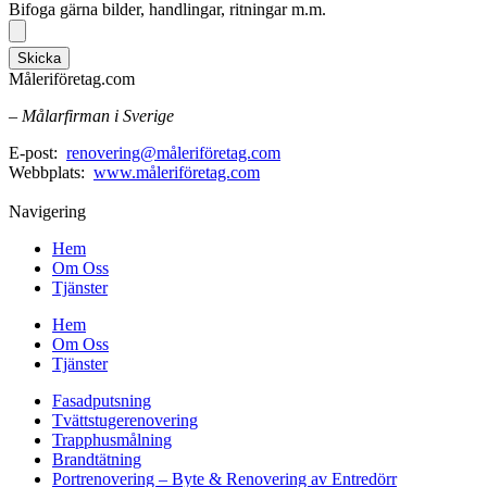
Bifoga gärna bilder, handlingar, ritningar m.m.
Skicka
Måleriföretag.com
– Målarfirman i Sverige
E-post:
renovering@måleriföretag.com
Webbplats:
www.måleriföretag.com
Navigering
Hem
Om Oss
Tjänster
Hem
Om Oss
Tjänster
Fasadputsning
Tvättstugerenovering
Trapphusmålning
Brandtätning
Portrenovering – Byte & Renovering av Entredörr