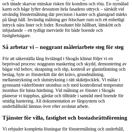
och tätade skarvar minskar risken för kondens och röta. En nymålad
karm och båge lyfter dessutom hela fasadens uttryck – särskilt vid
utvändig fönstermålning där precision i kanter och glansgrad märks
på långt håll. Invändig målning ger fräschare rum och ett enhetligt
intryck nära lister och foder. Resultatet blir hållbart, lättskött och
inbjudande – ett tydligt mervärde för både boende och
fastighetsägare.
Så arbetar vi – noggrant måleriarbete steg för steg
För att säkerställa lång livslängd i Skogås klimat följer vi en
beprövad process: noggrann maskering och skydd, demontering av
bågar vid behov, skrapning och slip, kontroll av glasinfästning och
beslag, byte av fönsterkitt där det krävs, grundmålning,
mellanstrykning och slutstrykning i rätt skikttjocklek. Vi målar i
gynnsamt väderfönster utomhus och med kontrollerad temperatur
inomhus för bästa härdning. Vid målning av fönster i Skogås
planerar vi trapphus, gårdar och tillträde i samråd med boende för
smidig hantering. All dokumentation av färgsystem och
underhållsråd lämnas över efter avslutat arbete.
Tjänster för villa, fastighet och bostadsrättsförening
Vi erbjuder kompletta lösningar för fönstermålning och underhåll,