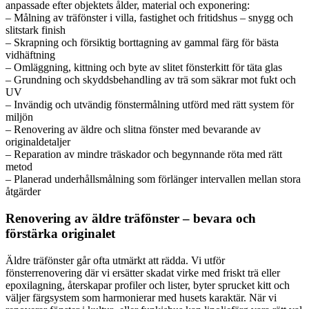
anpassade efter objektets ålder, material och exponering:
– Målning av träfönster i villa, fastighet och fritidshus – snygg och
slitstark finish
– Skrapning och försiktig borttagning av gammal färg för bästa
vidhäftning
– Omläggning, kittning och byte av slitet fönsterkitt för täta glas
– Grundning och skyddsbehandling av trä som säkrar mot fukt och
UV
– Invändig och utvändig fönstermålning utförd med rätt system för
miljön
– Renovering av äldre och slitna fönster med bevarande av
originaldetaljer
– Reparation av mindre träskador och begynnande röta med rätt
metod
– Planerad underhållsmålning som förlänger intervallen mellan stora
åtgärder
Renovering av äldre träfönster – bevara och
förstärka originalet
Äldre träfönster går ofta utmärkt att rädda. Vi utför
fönsterrenovering där vi ersätter skadat virke med friskt trä eller
epoxilagning, återskapar profiler och lister, byter sprucket kitt och
väljer färgsystem som harmonierar med husets karaktär. När vi