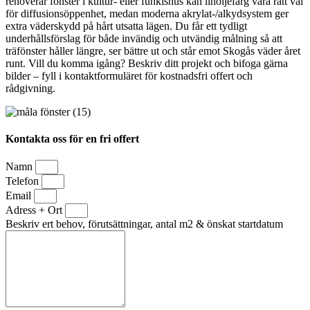
renoverar fönster i kultur- eller funkishus kan linoljefärg vara rätt val
för diffusionsöppenhet, medan moderna akrylat-/alkydsystem ger
extra väderskydd på hårt utsatta lägen. Du får ett tydligt
underhållsförslag för både invändig och utvändig målning så att
träfönster håller längre, ser bättre ut och står emot Skogås väder året
runt. Vill du komma igång? Beskriv ditt projekt och bifoga gärna
bilder – fyll i kontaktformuläret för kostnadsfri offert och
rådgivning.
Kontakta oss för en fri offert
Namn
Telefon
Email
Adress + Ort
Beskriv ert behov, förutsättningar, antal m2 & önskat startdatum