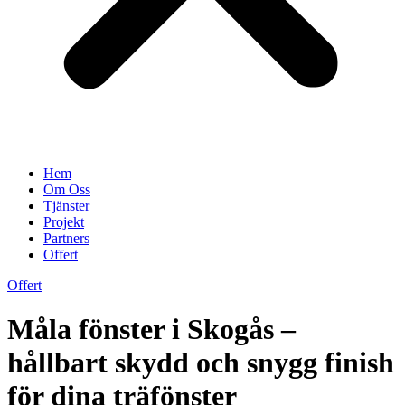
Hem
Om Oss
Tjänster
Projekt
Partners
Offert
Offert
Måla fönster i Skogås –
hållbart skydd och snygg finish
för dina träfönster