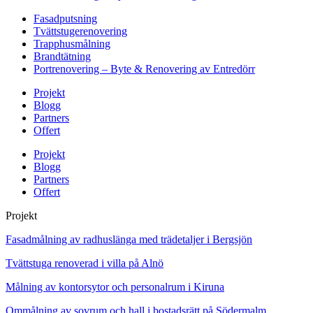
Fasadputsning
Tvättstugerenovering
Trapphusmålning
Brandtätning
Portrenovering – Byte & Renovering av Entredörr
Projekt
Blogg
Partners
Offert
Projekt
Blogg
Partners
Offert
Projekt
Fasadmålning av radhuslänga med trädetaljer i Bergsjön
Tvättstuga renoverad i villa på Alnö
Målning av kontorsytor och personalrum i Kiruna
Ommålning av sovrum och hall i bostadsrätt på Södermalm