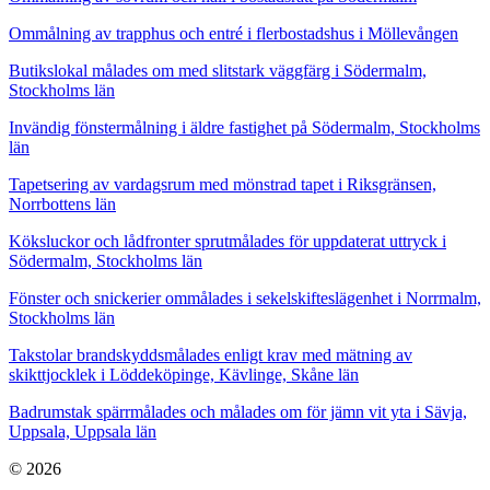
Ommålning av trapphus och entré i flerbostadshus i Möllevången
Butikslokal målades om med slitstark väggfärg i Södermalm,
Stockholms län
Invändig fönstermålning i äldre fastighet på Södermalm, Stockholms
län
Tapetsering av vardagsrum med mönstrad tapet i Riksgränsen,
Norrbottens län
Köksluckor och lådfronter sprutmålades för uppdaterat uttryck i
Södermalm, Stockholms län
Fönster och snickerier ommålades i sekelskifteslägenhet i Norrmalm,
Stockholms län
Takstolar brandskyddsmålades enligt krav med mätning av
skikttjocklek i Löddeköpinge, Kävlinge, Skåne län
Badrumstak spärrmålades och målades om för jämn vit yta i Sävja,
Uppsala, Uppsala län
© 2026