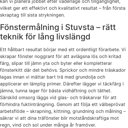
kan vi planera jobbet efter väderläge och tillgänglighet,
vilket ger ett effektivt och kvalitativt resultat – från första
skraptag till sista strykningen.
Fönstermålning i Stuvsta – rätt
teknik för lång livslängd
Ett hållbart resultat börjar med ett ordentligt förarbete. Vi
skrapar fönster noggrant för att avlägsna lös och kritad
färg, slipar till jämn yta och byter eller kompletterar
fönsterkitt där det behövs. Sprickor och mindre träskador
lagas innan vi mättar bart trä med grundolja och
applicerar en lämplig primer. Därefter lägger vi täckfärg i
jämna, tunna lager för bästa vidhäftning och täthet.
Särskild omsorg läggs vid glas- och träskarvar för att
förhindra fuktinträngning. Genom att följa ett välbeprövat
arbetsflöde – skrapning, kittning, grundning och målning –
säkrar vi att dina träfönster blir motståndskraftiga mot
regn, vind och sol under många år framöver.