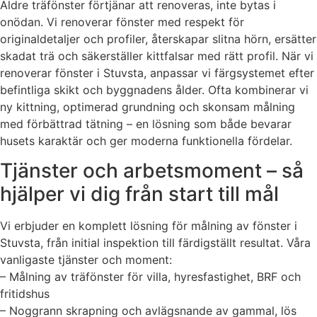
Äldre träfönster förtjänar att renoveras, inte bytas i
onödan. Vi renoverar fönster med respekt för
originaldetaljer och profiler, återskapar slitna hörn, ersätter
skadat trä och säkerställer kittfalsar med rätt profil. När vi
renoverar fönster i Stuvsta, anpassar vi färgsystemet efter
befintliga skikt och byggnadens ålder. Ofta kombinerar vi
ny kittning, optimerad grundning och skonsam målning
med förbättrad tätning – en lösning som både bevarar
husets karaktär och ger moderna funktionella fördelar.
Tjänster och arbetsmoment – så
hjälper vi dig från start till mål
Vi erbjuder en komplett lösning för målning av fönster i
Stuvsta, från initial inspektion till färdigställt resultat. Våra
vanligaste tjänster och moment:
– Målning av träfönster för villa, hyresfastighet, BRF och
fritidshus
– Noggrann skrapning och avlägsnande av gammal, lös