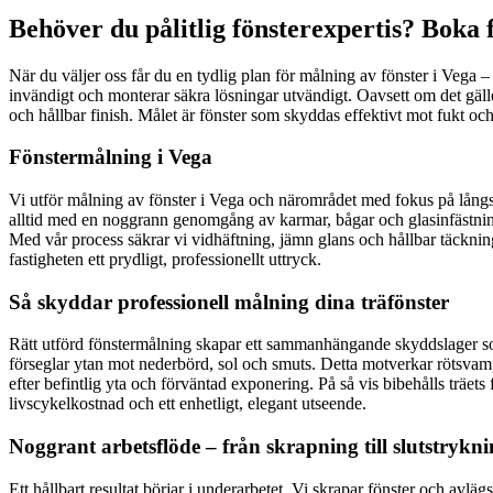
Behöver du pålitlig fönsterexpertis? Boka 
När du väljer oss får du en tydlig plan för målning av fönster i Vega – 
invändigt och monterar säkra lösningar utvändigt. Oavsett om det gäller
och hållbar finish. Målet är fönster som skyddas effektivt mot fukt oc
Fönstermålning i Vega
Vi utför målning av fönster i Vega och närområdet med fokus på långsi
alltid med en noggrann genomgång av karmar, bågar och glasinfästningar
Med vår process säkrar vi vidhäftning, jämn glans och hållbar täckning 
fastigheten ett prydligt, professionellt uttryck.
Så skyddar professionell målning dina träfönster
Rätt utförd fönstermålning skapar ett sammanhängande skyddslager som 
förseglar ytan mot nederbörd, sol och smuts. Detta motverkar rötsvamp, 
efter befintlig yta och förväntad exponering. På så vis bibehålls träets 
livscykelkostnad och ett enhetligt, elegant utseende.
Noggrant arbetsflöde – från skrapning till slutstrykn
Ett hållbart resultat börjar i underarbetet. Vi skrapar fönster och avlägsn