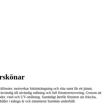
örskönar
fönster, motverkar fuktinträngning och röta samt får ett jämnt,
n invändig till utvändig målning och full fönsterrenovering. Genom att
äder, vind och UV-strålning. Samtidigt återfår fönstren sin fräscha,
t håller i många år och minimerar framtida underhåll.