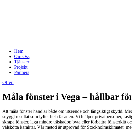
Hem
Om Oss
Tjänster
Projekt
Partners
Offert
Måla fönster i Vega – hållbar f
Att måla fönster handlar både om utseende och långsiktigt skydd. Med 
snyggt resultat som lyfter hela fasaden. Vi hjälper privatpersoner, fa
skrapa fönster, laga mindre träskador, byta eller förbättra fönsterkitt
välskötta karaktär. Vår metod är utprovad för Stockholmsklimatet, med r