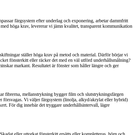
i anpassar färgsystem efter underlag och exponering, arbetar dammfritt
BRF med höga krav, levererar vi jämn kvalitet, transparent kommunikation
iftningar ställer höga krav på metod och material. Därför börjar vi
cket fönsterkitt eller räcker det med en väl utförd underhållsmålning?
minskar markant. Resultatet är fönster som håller längre och ger
ar fibrerna, mellanstrykning bygger film och slutstrykningsfärgen
försvagas. Vi väljer färgsystem (linolja, alkyd/akrylat eller hybrid)
ckert. För dig innebär det tryggare underhållsintervall, lägre
. Skadat eller uttorkat fönsterkitt ersätts eller kompletteras, hörn och