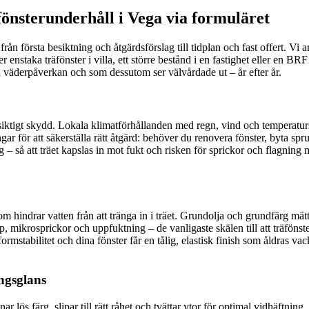
fönsterunderhåll i Vega via formuläret
från första besiktning och åtgärdsförslag till tidplan och fast offert. V
 enstaka träfönster i villa, ett större bestånd i en fastighet eller en 
h väderpåverkan och som dessutom ser välvårdade ut – år efter år.
ktigt skydd. Lokala klimatförhållanden med regn, vind och temperatursk
 för att säkerställa rätt åtgärd: behöver du renovera fönster, byta spru
– så att träet kapslas in mot fukt och risken för sprickor och flagning 
hindrar vatten från att tränga in i träet. Grundolja och grundfärg mätt
mikrosprickor och uppfuktning – de vanligaste skälen till att träfönster 
formstabilitet och dina fönster får en tålig, elastisk finish som åldras va
ingsglans
ar lös färg, slipar till rätt råhet och tvättar ytor för optimal vidhäftning