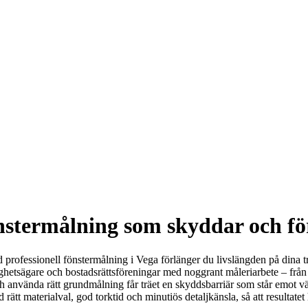
önstermålning som skyddar och f
professionell fönstermålning i Vega förlänger du livslängden på dina trä
stighetsägare och bostadsrättsföreningar med noggrant måleriarbete – frå
 och använda rätt grundmålning får träet en skyddsbarriär som står emot v
ätt materialval, god torktid och minutiös detaljkänsla, så att resultate