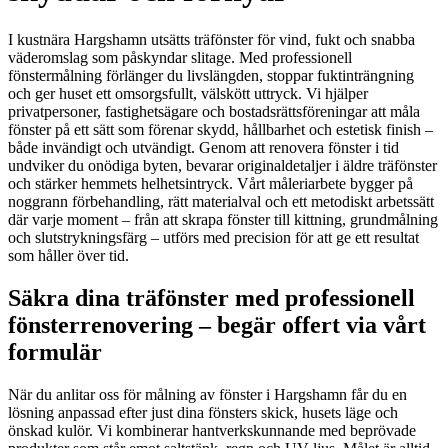
I kustnära Hargshamn utsätts träfönster för vind, fukt och snabba
väderomslag som påskyndar slitage. Med professionell
fönstermålning förlänger du livslängden, stoppar fuktinträngning
och ger huset ett omsorgsfullt, välskött uttryck. Vi hjälper
privatpersoner, fastighetsägare och bostadsrättsföreningar att måla
fönster på ett sätt som förenar skydd, hållbarhet och estetisk finish –
både invändigt och utvändigt. Genom att renovera fönster i tid
undviker du onödiga byten, bevarar originaldetaljer i äldre träfönster
och stärker hemmets helhetsintryck. Vårt måleriarbete bygger på
noggrann förbehandling, rätt materialval och ett metodiskt arbetssätt
där varje moment – från att skrapa fönster till kittning, grundmålning
och slutstrykningsfärg – utförs med precision för att ge ett resultat
som håller över tid.
Säkra dina träfönster med professionell
fönsterrenovering – begär offert via vårt
formulär
När du anlitar oss för målning av fönster i Hargshamn får du en
lösning anpassad efter just dina fönsters skick, husets läge och
önskad kulör. Vi kombinerar hantverkskunnande med beprövade