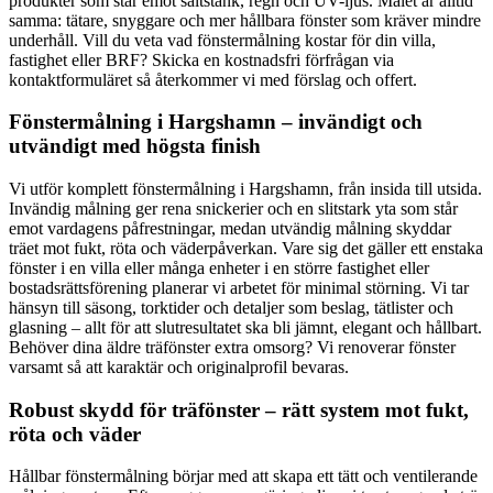
produkter som står emot saltstänk, regn och UV-ljus. Målet är alltid
samma: tätare, snyggare och mer hållbara fönster som kräver mindre
underhåll. Vill du veta vad fönstermålning kostar för din villa,
fastighet eller BRF? Skicka en kostnadsfri förfrågan via
kontaktformuläret så återkommer vi med förslag och offert.
Fönstermålning i Hargshamn – invändigt och
utvändigt med högsta finish
Vi utför komplett fönstermålning i Hargshamn, från insida till utsida.
Invändig målning ger rena snickerier och en slitstark yta som står
emot vardagens påfrestningar, medan utvändig målning skyddar
träet mot fukt, röta och väderpåverkan. Vare sig det gäller ett enstaka
fönster i en villa eller många enheter i en större fastighet eller
bostadsrättsförening planerar vi arbetet för minimal störning. Vi tar
hänsyn till säsong, torktider och detaljer som beslag, tätlister och
glasning – allt för att slutresultatet ska bli jämnt, elegant och hållbart.
Behöver dina äldre träfönster extra omsorg? Vi renoverar fönster
varsamt så att karaktär och originalprofil bevaras.
Robust skydd för träfönster – rätt system mot fukt,
röta och väder
Hållbar fönstermålning börjar med att skapa ett tätt och ventilerande