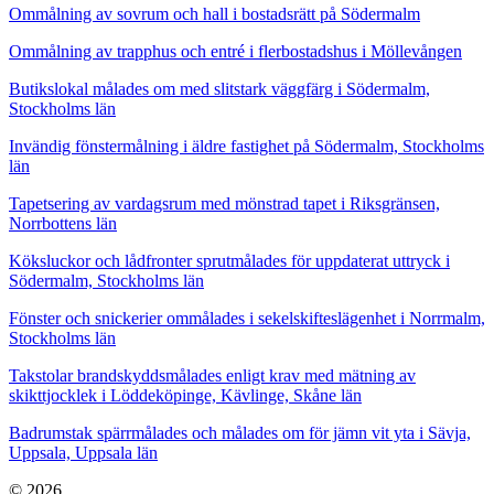
Ommålning av sovrum och hall i bostadsrätt på Södermalm
Ommålning av trapphus och entré i flerbostadshus i Möllevången
Butikslokal målades om med slitstark väggfärg i Södermalm,
Stockholms län
Invändig fönstermålning i äldre fastighet på Södermalm, Stockholms
län
Tapetsering av vardagsrum med mönstrad tapet i Riksgränsen,
Norrbottens län
Köksluckor och lådfronter sprutmålades för uppdaterat uttryck i
Södermalm, Stockholms län
Fönster och snickerier ommålades i sekelskifteslägenhet i Norrmalm,
Stockholms län
Takstolar brandskyddsmålades enligt krav med mätning av
skikttjocklek i Löddeköpinge, Kävlinge, Skåne län
Badrumstak spärrmålades och målades om för jämn vit yta i Sävja,
Uppsala, Uppsala län
© 2026