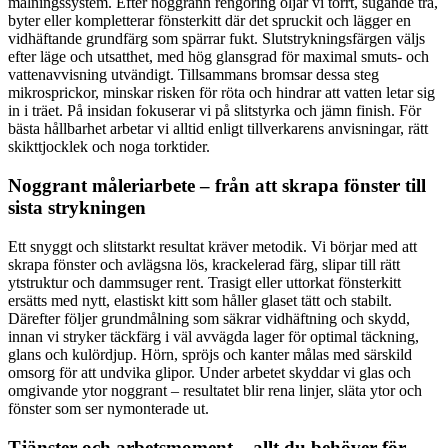
målningssystem. Efter noggrann rengöring oljar vi torrt, sugande trä,
byter eller kompletterar fönsterkitt där det spruckit och lägger en
vidhäftande grundfärg som spärrar fukt. Slutstrykningsfärgen väljs
efter läge och utsatthet, med hög glansgrad för maximal smuts- och
vattenavvisning utvändigt. Tillsammans bromsar dessa steg
mikrosprickor, minskar risken för röta och hindrar att vatten letar sig
in i träet. På insidan fokuserar vi på slitstyrka och jämn finish. För
bästa hållbarhet arbetar vi alltid enligt tillverkarens anvisningar, rätt
skikttjocklek och noga torktider.
Noggrant måleriarbete – från att skrapa fönster till
sista strykningen
Ett snyggt och slitstarkt resultat kräver metodik. Vi börjar med att
skrapa fönster och avlägsna lös, krackelerad färg, slipar till rätt
ytstruktur och dammsuger rent. Trasigt eller uttorkat fönsterkitt
ersätts med nytt, elastiskt kitt som håller glaset tätt och stabilt.
Därefter följer grundmålning som säkrar vidhäftning och skydd,
innan vi stryker täckfärg i väl avvägda lager för optimal täckning,
glans och kulördjup. Hörn, spröjs och kanter målas med särskild
omsorg för att undvika glipor. Under arbetet skyddar vi glas och
omgivande ytor noggrant – resultatet blir rena linjer, släta ytor och
fönster som ser nymonterade ut.
Tjänster och arbetsmoment – allt du behöver för