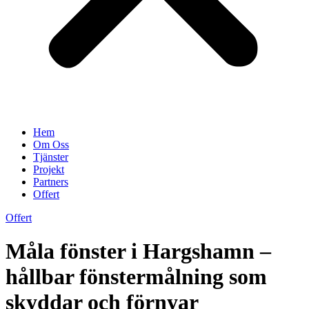
Hem
Om Oss
Tjänster
Projekt
Partners
Offert
Offert
Måla fönster i Hargshamn –
hållbar fönstermålning som
skyddar och förnyar