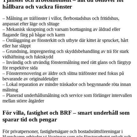
hållbara och vackra fönster
– Målning av träfönster i villor, flerbostadshus och fritidshus,
anpassat efter läge och slitage
– Mekanisk skrapning och varsam borttagning av åldrad eller
flagande färg på bågar och karm
– Omläggning av fönsterkitt och utbyte där kittet är sprucket, hårt
eller har släppt
– Grundning, impregnering och skyddsbehandling av trä för stark
vidhäftning och fuktskydd
– Invändig och utvändig fönstermålning med rätt glans och färgtyp
för respektive sida
– Fönsterrenovering av äldre och slitna träfönster med fokus på
bevarande av originaldetaljer
– Lokal reparation av mindre träskador och begynnande röta innan
målning
– Planerad underhållsmålning och service som förlänger intervallen
mellan större åtgärder
För villa, fastighet och BRF – smart underhåll som
sparar tid och pengar
För privatpersoner, fastighetsägare och bostadsrättsföreningar i
Hargshamn erbjuder vi lösningar som gör fönsterarbetet enkelt och