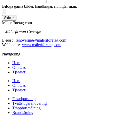
Bifoga gärna bilder, handlingar, ritningar m.m.
Skicka
Måleriföretag.com
– Målarfirman i Sverige
E-post:
renovering@måleriföretag.com
Webbplats:
www.måleriföretag.com
Navigering
Hem
Om Oss
Tjänster
Hem
Om Oss
Tjänster
Fasadputsning
Tvättstugerenovering
Trapphusmålning
Brandtätning