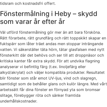
tidsram och kostnadsfri offert.
Fönstermålning i Heby – skydd
som varar år efter år
Väl utförd fönstermålning gör mer än att bara försköna.
Rätt förarbete, rätt grundfärg och rätt toppskikt skapar en
fuktspärr som låter träet andas men stoppar inträngande
vatten. Vi säkerställer täta hörn, tätar glasfalsen med nytt
fönsterkitt där det behövs och ser till att droppnäsor och
kritiska kanter får extra skydd. För att undvika flagning
analyserar vi befintlig färg (t.ex. linoljefärg eller
alkyd/akrylat) och väljer kompatibla produkter. Resultatet
blir fönster som står emot UV-ljus, vind och slagregn,
samtidigt som de behåller glans och kulör längre. Med vårt
arbetssätt får dina fönster en förnyad yta som bromsar
slitage, förebygger röta och sänker framtida
underhållskostnader.