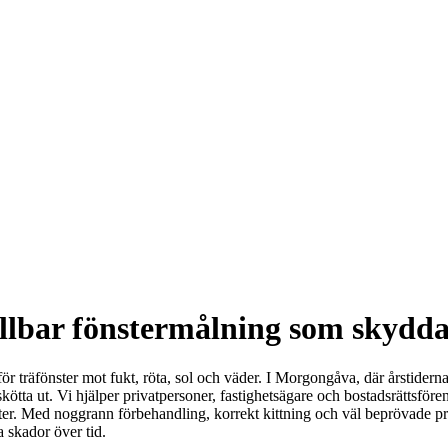
lbar fönstermålning som skyddar 
ör träfönster mot fukt, röta, sol och väder. I Morgongåva, där årstiderna 
lskötta ut. Vi hjälper privatpersoner, fastighetsägare och bostadsrätts
ter. Med noggrann förbehandling, korrekt kittning och väl beprövade prod
 skador över tid.