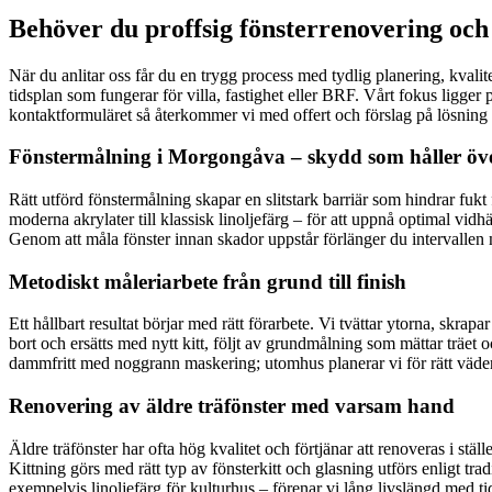
Behöver du proffsig fönsterrenovering och
När du anlitar oss får du en trygg process med tydlig planering, kvalit
tidsplan som fungerar för villa, fastighet eller BRF. Vårt fokus ligge
kontaktformuläret så återkommer vi med offert och förslag på lösnin
Fönstermålning i Morgongåva – skydd som håller öve
Rätt utförd fönstermålning skapar en slitstark barriär som hindrar fukt
moderna akrylater till klassisk linoljefärg – för att uppnå optimal vi
Genom att måla fönster innan skador uppstår förlänger du intervallen 
Metodiskt måleriarbete från grund till finish
Ett hållbart resultat börjar med rätt förarbete. Vi tvättar ytorna, skrap
bort och ersätts med nytt kitt, följt av grundmålning som mättar träet 
dammfritt med noggrann maskering; utomhus planerar vi för rätt väderfön
Renovering av äldre träfönster med varsam hand
Äldre träfönster har ofta hög kvalitet och förtjänar att renoveras i stäl
Kittning görs med rätt typ av fönsterkitt och glasning utförs enligt tr
exempelvis linoljefärg för kulturhus – förenar vi lång livslängd med ti