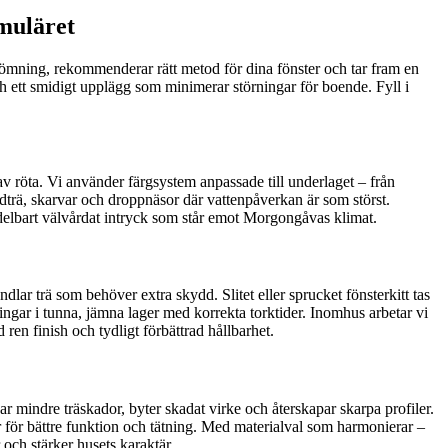
rmuläret
bedömning, rekommenderar rätt metod för dina fönster och tar fram en
ch ett smidigt upplägg som minimerar störningar för boende. Fyll i
 av röta. Vi använder färgsystem anpassade till underlaget – från
ndträ, skarvar och droppnäsor där vattenpåverkan är som störst.
edelbart välvårdat intryck som står emot Morgongåvas klimat.
andlar trä som behöver extra skydd. Slitet eller sprucket fönsterkitt tas
ningar i tunna, jämna lager med korrekta torktider. Inomhus arbetar vi
ren finish och tydligt förbättrad hållbarhet.
agar mindre träskador, byter skadat virke och återskapar skarpa profiler.
er för bättre funktion och tätning. Med materialval som harmonierar –
 och stärker husets karaktär.