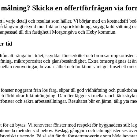
 målning? Skicka en offertförfrågan via fo
et i varje detalj och resultat som håller. Vi börjar med en kostnadsfri 
r på långvarigt skydd mot fukt och sprickbildning, snygg kulörsättning o
g anpassad till din fastighet i Morgongåva och Heby kommun.
r tid
 från att tränga in i träet, skyddar fönsterkittet och bromsar uppkomsten
dhäftning, mikroporositet och glansbeständighet. Extra omsorg ägnas åt ä
mellan renoveringar, bevarar täthet och funktion samt ger huset ett om
ar fönster noggrant från lös färg, slipar till god vidhäftning och punktbeh
och förhindrar fuktinträngning. Därefter lägger vi mellan- och täckstryk
ster och säkra arbetsställningar. Resultatet blir en jämn, tålig yta med 
let för att bytas. Vi renoverar fönster med respekt för byggnadens stil: l
aditionella metoder vid behov. Beslag, gångjärn och tätningslister ses öv
dstypiskt utseende. På så sätt får du fönsterrenovering som både bevarar