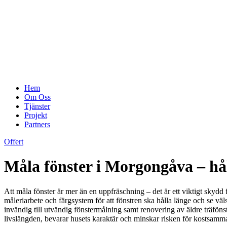
Hem
Om Oss
Tjänster
Projekt
Partners
Offert
Måla fönster i Morgongåva – hål
Att måla fönster är mer än en uppfräschning – det är ett viktigt skydd f
måleriarbete och färgsystem för att fönstren ska hålla länge och se vä
invändig till utvändig fönstermålning samt renovering av äldre träföns
livslängden, bevarar husets karaktär och minskar risken för kostsamma