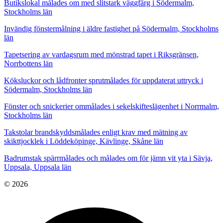
Butikslokal målades om med slitstark väggfärg i Södermalm,
Stockholms län
Invändig fönstermålning i äldre fastighet på Södermalm, Stockholms
län
Tapetsering av vardagsrum med mönstrad tapet i Riksgränsen,
Norrbottens län
Köksluckor och lådfronter sprutmålades för uppdaterat uttryck i
Södermalm, Stockholms län
Fönster och snickerier ommålades i sekelskifteslägenhet i Norrmalm,
Stockholms län
Takstolar brandskyddsmålades enligt krav med mätning av
skikttjocklek i Löddeköpinge, Kävlinge, Skåne län
Badrumstak spärrmålades och målades om för jämn vit yta i Sävja,
Uppsala, Uppsala län
© 2026