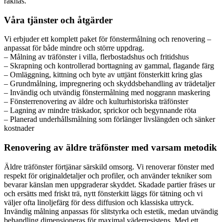
räknas.
Våra tjänster och åtgärder
Vi erbjuder ett komplett paket för fönstermålning och renovering –
anpassat för både mindre och större uppdrag.
– Målning av träfönster i villa, flerbostadshus och fritidshus
– Skrapning och kontrollerad borttagning av gammal, flagande färg
– Omläggning, kittning och byte av uttjänt fönsterkitt kring glas
– Grundmålning, impregnering och skyddsbehandling av trädetaljer
– Invändig och utvändig fönstermålning med noggrann maskering
– Fönsterrenovering av äldre och kulturhistoriska träfönster
– Lagning av mindre träskador, sprickor och begynnande röta
– Planerad underhållsmålning som förlänger livslängden och sänker
kostnader
Renovering av äldre träfönster med varsam metodik
Äldre träfönster förtjänar särskild omsorg. Vi renoverar fönster med
respekt för originaldetaljer och profiler, och använder tekniker som
bevarar känslan men uppgraderar skyddet. Skadade partier fräses ur
och ersätts med friskt trä, nytt fönsterkitt läggs för tätning och vi
väljer ofta linoljefärg för dess diffusion och klassiska uttryck.
Invändig målning anpassas för slitstyrka och estetik, medan utvändig
behandling dimensioneras för maximal väderresistens. Med ett