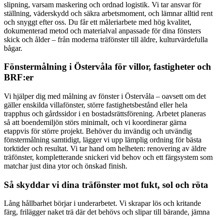
slipning, varsam maskering och ordnad logistik. Vi tar ansvar för
ställning, väderskydd och säkra arbetsmoment, och lämnar alltid rent
och snyggt efter oss. Du får ett måleriarbete med hög kvalitet,
dokumenterad metod och materialval anpassade för dina fönsters
skick och ålder – från moderna träfönster till äldre, kulturvärdefulla
bågar.
Fönstermålning i Östervåla för villor, fastigheter och
BRF:er
Vi hjälper dig med målning av fönster i Östervåla – oavsett om det
gäller enskilda villafönster, större fastighetsbestånd eller hela
trapphus och gårdssidor i en bostadsrättsförening. Arbetet planeras
så att boendemiljön störs minimalt, och vi koordinerar gärna
etappvis för större projekt. Behöver du invändig och utvändig
fönstermålning samtidigt, lägger vi upp lämplig ordning för bästa
torktider och resultat. Vi tar hand om helheten: renovering av äldre
träfönster, kompletterande snickeri vid behov och ett färgsystem som
matchar just dina ytor och önskad finish.
Så skyddar vi dina träfönster mot fukt, sol och röta
Lång hållbarhet börjar i underarbetet. Vi skrapar lös och kritande
färg, frilägger naket trä där det behövs och slipar till bärande, jämna