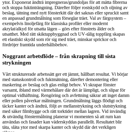
ytor. Exponerat ändträ impregneras/grundoljas för att mätta fibrerna
och stoppa fuktinträngning. Därefter följer rostskydd och oljning av
beslag, tätning med nytt fönsterkitt där det saknas eller spruckit samt
en anpassad grundmålning som förseglar träet. Val av färgsystem –
exempelvis linoljefärg för klassiska profiler eller modernt
akrylat/alkyd för utsatta lägen – görs efter fönstrets ålder och
utsatthet. Med rätt skiktuppbyggnad och UV‑tålig toppfärg skapas
ett elastiskt skydd som rör sig med träet, minskar sprickor och
fördröjer framtida underhållsbehov.
Noggrant arbetsflöde – från skrapning till sista
strykningen
Vårt strukturerade arbetssätt ger ett jämnt, hållbart resultat. Vi börjar
med statuskontroll och fuktmätning, därefter demontering eller
maskering av beslag och glas enligt behov. Vi skrapar fönster
varsamt, ibland med värmehålare där det är lämpligt, och slipar för
optimal vidhäftning. Rengöring och avfettning säkrar att inget damm
eller pollen påverkar målningen. Grundmålning läggs flödigt och
täcker kanter och ändträ, följt av mellanstrykning och slutstrykning
med säker filmbygge och rätt torktider mellan lagren. Vid invändig
& utvändig fönstermålning planerar vi momenten så att rum kan
användas och fasader kan väderskyddas parallellt. Resultatet blir
täta, släta ytor med skarpa kanter och skydd där det verkligen