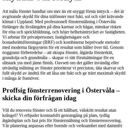
Att måla fönster handlar om mer än ett snyggt första intryck – det är
avgörande skydd för dina träfönster mot fukt, sol och vårt krävande
klimat i Uppland. Med professionell fönstermålning i Östervåla
förlänger du livslängden på dina karmar och bågar, minskar risken
för röta och sprickbildning, och höjer helhetsintrycket av fastigheten.
Vi arbetar för privatpersoner, fastighetsägare och
bostadsrättsföreningar (BRF) och kombinerar beprövade metoder
med moderna färgsystem för ett resultat som håller över tid. Genom
noggrann förberedelse – att skrapa fönster, åtgärda fönsterkitt,
grundolja och grundmåla – skapar vi rätt förutsättningar för en
slitstark yta med jämn finish. Oavsett om det gäller invändig eller
utvändig målning av fönster prioriterar vi precision, täta skarvar och
fullt skydd av ändträ för att låsa ute fukt och ge träet maximalt skydd
i många år framöver.
Proffsig fönsterrenovering i Östervåla –
skicka din förfrågan idag
Vill du renovera fönster och få ett hållbart, välskött resultat utan
krångel? Vi erbjuder kostnadsfri genomgång på plats, tydlig
åtgärdsplan och fast pris för fönstermålning och fönsterrenovering.
Vår planering anpassas efter boende och verksamhet med dammfri