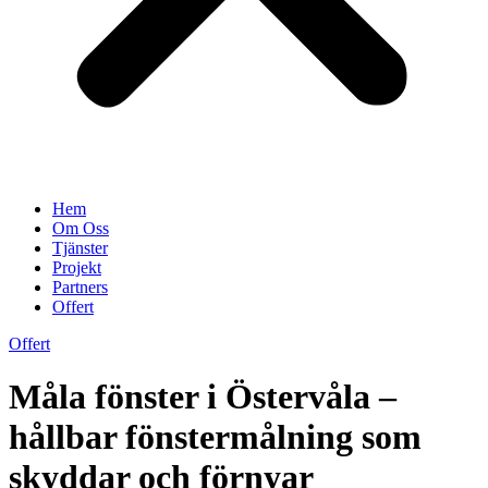
Hem
Om Oss
Tjänster
Projekt
Partners
Offert
Offert
Måla fönster i Östervåla –
hållbar fönstermålning som
skyddar och förnyar