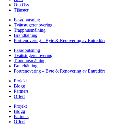
Om Oss
Tjänster
Fasadputsning
Tvättstugerenovering
Trapphusmålning
Brandtätning
Portrenovering – Byte & Renovering av Entredörr
Fasadputsning
Tvättstugerenovering
Trapphusmålning
Brandtätning
Portrenovering – Byte & Renovering av Entredörr
Projekt
Blogg
Partners
Offert
Projekt
Blogg
Partners
Offert