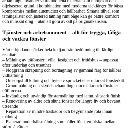
är lämpligt använder vi traditionella material som linoljekitt och
oljebaserad grund, i kombination med moderna täckfärger för bästa
kompromiss mellan autenticitet och hållbarhet. Smarta tillval som
tätningslister och justerad tätning runt båge kan ge bättre komfort
och minskat drag – utan att göra avkall på originalkänslan.
Tjänster och arbetsmoment – allt för trygga, tåliga
och vackra fönster
Vårt erbjudande täcker hela kedjan från bedömning till färdigt
resultat:
– Målning av träfönster i villa, fastighet och fritidshus – anpassat
efter underlag och utsatthet
– Noggrann skrapning och borttagning av gammal färg för hållbar
vidhäftning
– Omsorgsfull kittning och byte av sprucket eller uttorkat fönsterkitt
– Grundmålning och skyddsbehandling som mättar och försluter
träfibrerna
– Invändig och utvändig fönstermålning med jämn, slitstark finish
– Renovering av äldre och slitna fönster för längre liv och bevarat
utseende
– Reparation av mindre träskador och begynnande röta innan
målning
– Planerad underhållsmålning som håller fönstren friska mellan
större åtgärder