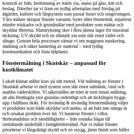
kontroll av fukt, bedömning av träets yta, status på glas, kitt och
beslag. Därefter tar vi fram en tydlig arbetsplan med förslag på
åtgärder, kulörer och färgsystem som passar huset och omgivningen.
Våra målare skrapar fönster varsamt, byter slitet fönsterkitt, reparerar
mindre träskador och grundmålar med produkter som mättar och
skyddar fibrerna. Slutstrykning sker i flera jämna lager för maximal
täckning, UV-skydd och en slitstark yta som står emot väder och
slitage. Genom hela processen värnar vi om noggrann maskering,
städning och säker hantering av material – med tydlig
kommunikation och fasta tidplaner.
Fönstermålning i Skutskär – anpassad för
kustklimatet
Lokalt klimat ställer krav på rätt metod. Vid målning av fönster i
Skutskär arbetar vi med system som står emot saltstänk, vind och
snabba väderskiften. Vi säkerställer att träet är torrt innan målning,
att alla blottlagda ytor grundas ordentligt och att täckfärgen byggs
upp i hållbara skikt. För invändig & utvändig fönstermålning väljer
vi produkter som både skyddar och andas, så att fukt inte stängs in
och orsakar problem över tid. Vi hanterar fönster i villor,
flerbostadshus och samfälligheter – från enstaka bågar till
omfattande underhåll i fastighetsbestånd. När vi målar fönster
prioriterar vi långsiktigt skydd och en snygg, jämn finish som håller