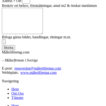
Adress + Ort
Beskriv ert behov, förutsättningar, antal m2 & önskat startdatum
Bifoga gärna bilder, handlingar, ritningar m.m.
Skicka
Måleriföretag.com
– Målarfirman i Sverige
E-post:
renovering@måleriföretag.com
Webbplats:
www.måleriföretag.com
Navigering
Hem
Om Oss
Tjänster
Hem