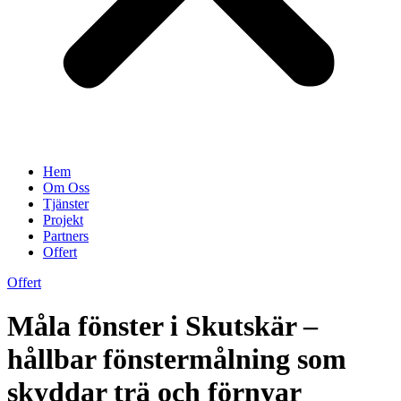
Hem
Om Oss
Tjänster
Projekt
Partners
Offert
Offert
Måla fönster i Skutskär –
hållbar fönstermålning som
skyddar trä och förnyar