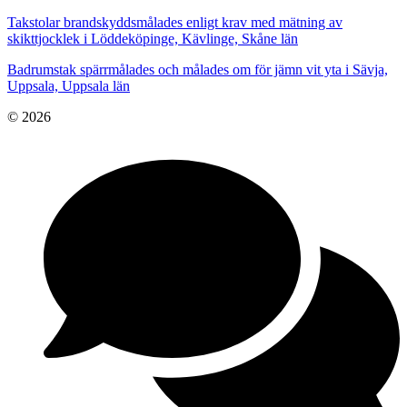
Takstolar brandskyddsmålades enligt krav med mätning av
skikttjocklek i Löddeköpinge, Kävlinge, Skåne län
Badrumstak spärrmålades och målades om för jämn vit yta i Sävja,
Uppsala, Uppsala län
© 2026