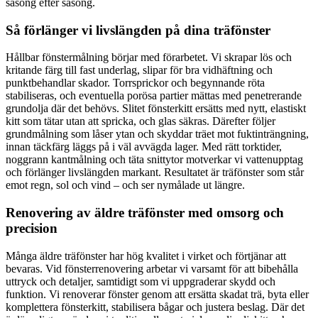
säsong efter säsong.
Så förlänger vi livslängden på dina träfönster
Hållbar fönstermålning börjar med förarbetet. Vi skrapar lös och
kritande färg till fast underlag, slipar för bra vidhäftning och
punktbehandlar skador. Torrsprickor och begynnande röta
stabiliseras, och eventuella porösa partier mättas med penetrerande
grundolja där det behövs. Slitet fönsterkitt ersätts med nytt, elastiskt
kitt som tätar utan att spricka, och glas säkras. Därefter följer
grundmålning som låser ytan och skyddar träet mot fuktinträngning,
innan täckfärg läggs på i väl avvägda lager. Med rätt torktider,
noggrann kantmålning och täta snittytor motverkar vi vattenupptag
och förlänger livslängden markant. Resultatet är träfönster som står
emot regn, sol och vind – och ser nymålade ut längre.
Renovering av äldre träfönster med omsorg och
precision
Många äldre träfönster har hög kvalitet i virket och förtjänar att
bevaras. Vid fönsterrenovering arbetar vi varsamt för att bibehålla
uttryck och detaljer, samtidigt som vi uppgraderar skydd och
funktion. Vi renoverar fönster genom att ersätta skadat trä, byta eller
komplettera fönsterkitt, stabilisera bågar och justera beslag. Där det