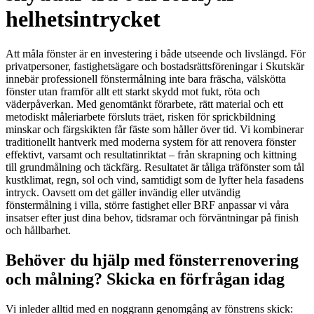
helhetsintrycket
Att måla fönster är en investering i både utseende och livslängd. För
privatpersoner, fastighetsägare och bostadsrättsföreningar i Skutskär
innebär professionell fönstermålning inte bara fräscha, välskötta
fönster utan framför allt ett starkt skydd mot fukt, röta och
väderpåverkan. Med genomtänkt förarbete, rätt material och ett
metodiskt måleriarbete försluts träet, risken för sprickbildning
minskar och färgskikten får fäste som håller över tid. Vi kombinerar
traditionellt hantverk med moderna system för att renovera fönster
effektivt, varsamt och resultatinriktat – från skrapning och kittning
till grundmålning och täckfärg. Resultatet är tåliga träfönster som tål
kustklimat, regn, sol och vind, samtidigt som de lyfter hela fasadens
intryck. Oavsett om det gäller invändig eller utvändig
fönstermålning i villa, större fastighet eller BRF anpassar vi våra
insatser efter just dina behov, tidsramar och förväntningar på finish
och hållbarhet.
Behöver du hjälp med fönsterrenovering
och målning? Skicka en förfrågan idag
Vi inleder alltid med en noggrann genomgång av fönstrens skick: