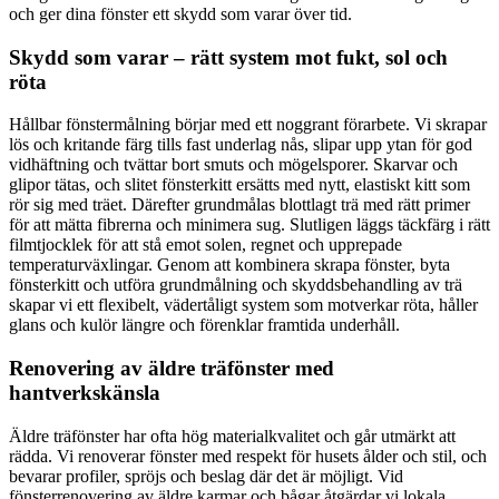
och ger dina fönster ett skydd som varar över tid.
Skydd som varar – rätt system mot fukt, sol och
röta
Hållbar fönstermålning börjar med ett noggrant förarbete. Vi skrapar
lös och kritande färg tills fast underlag nås, slipar upp ytan för god
vidhäftning och tvättar bort smuts och mögelsporer. Skarvar och
glipor tätas, och slitet fönsterkitt ersätts med nytt, elastiskt kitt som
rör sig med träet. Därefter grundmålas blottlagt trä med rätt primer
för att mätta fibrerna och minimera sug. Slutligen läggs täckfärg i rätt
filmtjocklek för att stå emot solen, regnet och upprepade
temperaturväxlingar. Genom att kombinera skrapa fönster, byta
fönsterkitt och utföra grundmålning och skyddsbehandling av trä
skapar vi ett flexibelt, vädertåligt system som motverkar röta, håller
glans och kulör längre och förenklar framtida underhåll.
Renovering av äldre träfönster med
hantverkskänsla
Äldre träfönster har ofta hög materialkvalitet och går utmärkt att
rädda. Vi renoverar fönster med respekt för husets ålder och stil, och
bevarar profiler, spröjs och beslag där det är möjligt. Vid
fönsterrenovering av äldre karmar och bågar åtgärdar vi lokala