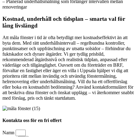
– Planerad underhållsmålning som förlänger intervallen mellan
renoveringar
Kostnad, underhåll och tidsplan – smarta val för
lång livslängd
Att måla fönster i tid är ofta betydligt mer kostnadseffektivt än att
byta dem. Med rätt underhållsintervall – regelbundna kontroller,
punktinsatser och uppfräschning av utsatta solsidor – förhindrar du
fuktskador och dyrare åtgärder. Vi ger tydlig prisbild,
rekommenderad åtgärdsnivå och realistisk tidplan, anpassad efter
väderläge och tillgänglighet. Oavsett om du företräder en BRF,
förvaltar en fastighet eller äger en villa i Uppsala hjälper vi dig att
prioritera rätt mellan invändig och utvändig fönstermålning,
helrenovering eller underhållsmålning. Vill du ha ett offertförslag
eller boka en kostnadsfri bedömning? Använd kontaktformuläret för
att beskriva dina fönster och önskat upplägg – vi återkommer snabbt
med förslag, pris och tänkt startdatum.
Kontakta oss för en fri offert
Namn