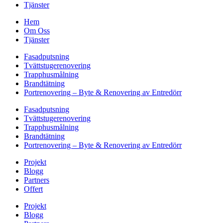
Tjänster
Hem
Om Oss
Tjänster
Fasadputsning
Tvättstugerenovering
Trapphusmålning
Brandtätning
Portrenovering – Byte & Renovering av Entredörr
Fasadputsning
Tvättstugerenovering
Trapphusmålning
Brandtätning
Portrenovering – Byte & Renovering av Entredörr
Projekt
Blogg
Partners
Offert
Projekt
Blogg