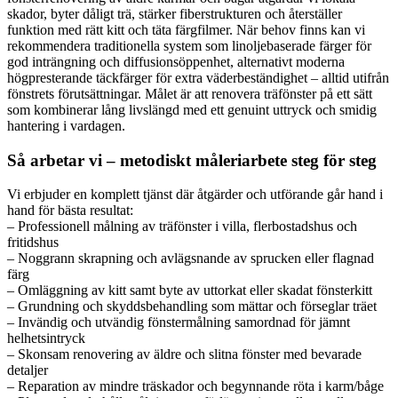
skador, byter dåligt trä, stärker fiberstrukturen och återställer
funktion med rätt kitt och täta färgfilmer. När behov finns kan vi
rekommendera traditionella system som linoljebaserade färger för
god inträngning och diffusionsöppenhet, alternativt moderna
högpresterande täckfärger för extra väderbeständighet – alltid utifrån
fönstrets förutsättningar. Målet är att renovera träfönster på ett sätt
som kombinerar lång livslängd med ett genuint uttryck och smidig
hantering i vardagen.
Så arbetar vi – metodiskt måleriarbete steg för steg
Vi erbjuder en komplett tjänst där åtgärder och utförande går hand i
hand för bästa resultat:
– Professionell målning av träfönster i villa, flerbostadshus och
fritidshus
– Noggrann skrapning och avlägsnande av sprucken eller flagnad
färg
– Omläggning av kitt samt byte av uttorkat eller skadat fönsterkitt
– Grundning och skyddsbehandling som mättar och förseglar träet
– Invändig och utvändig fönstermålning samordnad för jämnt
helhetsintryck
– Skonsam renovering av äldre och slitna fönster med bevarade
detaljer
– Reparation av mindre träskador och begynnande röta i karm/båge