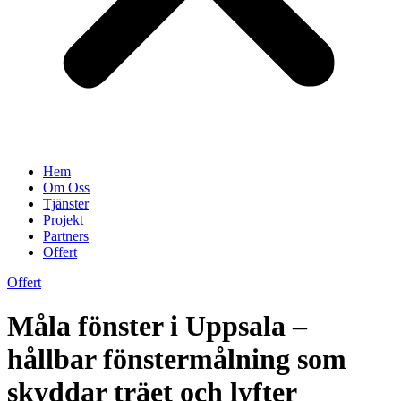
Hem
Om Oss
Tjänster
Projekt
Partners
Offert
Offert
Måla fönster i Uppsala –
hållbar fönstermålning som
skyddar träet och lyfter