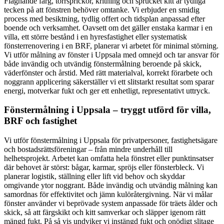
Flagnande färg, torrsprickor, kritning och sprucket kitt är tydliga
tecken på att fönstren behöver omtanke. Vi erbjuder en smidig
process med besiktning, tydlig offert och tidsplan anpassad efter
boende och verksamhet. Oavsett om det gäller enstaka karmar i en
villa, ett större bestånd i en hyresfastighet eller systematisk
fönsterrenovering i en BRF, planerar vi arbetet för minimal störning.
Vi utför målning av fönster i Uppsala med omnejd och tar ansvar för
både invändig och utvändig fönstermålning beroende på skick,
väderfönster och årstid. Med rätt materialval, korrekt förarbete och
noggrann applicering säkerställer vi ett slitstarkt resultat som sparar
energi, motverkar fukt och ger ett enhetligt, representativt uttryck.
Fönstermålning i Uppsala – tryggt utförd för villa,
BRF och fastighet
Vi utför fönstermålning i Uppsala för privatpersoner, fastighetsägare
och bostadsrättsföreningar – från mindre underhåll till
helhetsprojekt. Arbetet kan omfatta hela fönstret eller punktinsatser
där behovet är störst: bågar, karmar, spröjs eller fönsterbleck. Vi
planerar logistik, ställning eller lift vid behov och skyddar
omgivande ytor noggrant. Både invändig och utvändig målning kan
samordnas för effektivitet och jämn kulöråtergivning. När vi målar
fönster använder vi beprövade system anpassade för träets ålder och
skick, så att färgskikt och kitt samverkar och släpper igenom rätt
mängd fukt. På så vis undviker vi instängd fukt och onödigt slitage