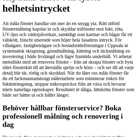
helhetsintrycket
Att måla fönster handlar om mer än en snygg yta. Rätt utförd
fönstermålning kapslar in och skyddar träfönster mot fukt, röta,
UV‑ljus och väderpåverkan, samtidigt som karmar och bågar får ett
välskött, fräscht utseende som höjer hela fasadens intryck. För
villaägare, fastighetsägare och bostadsrättsföreningar i Uppsala är
systematisk skrapning, grundmålning, kittning och täckmålning en
investering i både livslängd och lägre framtida underhåll. Vi arbetar
metodiskt med att renovera fönster – från att skrapa fönster och byta
slitet fönsterkitt till att återställa spröjs och hörn – och ser till att varje
detalj blir tät, rörlig och skyddad. När du låter oss måla fönster får
du ett fackmannamässigt måleriarbete som minimerar risken för
fuktinträngning, stoppar mikrosprickor från att växa och bevarar
träets naturliga egenskaper. Resultatet är tåliga, lättskötta fönster som
både ser bättre ut och håller längre.
Behöver hållbar fönsterservice? Boka
professionell målning och renovering i
dag