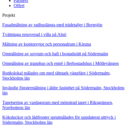
Partners
Offert
Projekt
Fasadmålning av radhuslänga med trädetaljer i Bergsjön
Tvättstuga renoverad i villa på Alnö
Målning av kontorsytor och personalrum i Kiruna
Ommålning av sovrum och hall i bostadsrätt på Södermalm
Ommålning av trapphus och entré i flerbostadshus i Möllevången
Butikslokal målades om med slitstark väggfärg i Södermalm,
Stockholms län
Invändig fönstermålning i äldre fastighet på Södermalm, Stockholms
län
Tapetsering av vardagsrum med mönstrad tapet i Riksgränsen,
Norrbottens län
Köksluckor och lådfronter sprutmålades för uppdaterat uttryck i
Södermalm, Stockholms län