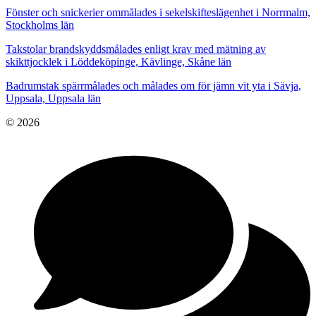
Fönster och snickerier ommålades i sekelskifteslägenhet i Norrmalm,
Stockholms län
Takstolar brandskyddsmålades enligt krav med mätning av
skikttjocklek i Löddeköpinge, Kävlinge, Skåne län
Badrumstak spärrmålades och målades om för jämn vit yta i Sävja,
Uppsala, Uppsala län
© 2026