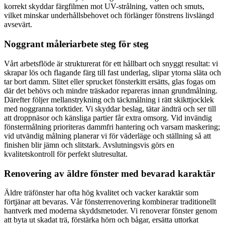
korrekt skyddar färgfilmen mot UV-strålning, vatten och smuts,
vilket minskar underhållsbehovet och förlänger fönstrens livslängd
avsevärt.
Noggrant måleriarbete steg för steg
Vårt arbetsflöde är strukturerat för ett hållbart och snyggt resultat: vi
skrapar lös och flagande färg till fast underlag, slipar ytorna släta och
tar bort damm. Slitet eller sprucket fönsterkitt ersätts, glas fogas om
där det behövs och mindre träskador repareras innan grundmålning.
Därefter följer mellanstrykning och täckmålning i rätt skikttjocklek
med noggranna torktider. Vi skyddar beslag, tätar ändträ och ser till
att droppnäsor och känsliga partier får extra omsorg. Vid invändig
fönstermålning prioriteras dammfri hantering och varsam maskering;
vid utvändig målning planerar vi för väderläge och ställning så att
finishen blir jämn och slitstark. Avslutningsvis görs en
kvalitetskontroll för perfekt slutresultat.
Renovering av äldre fönster med bevarad karaktär
Äldre träfönster har ofta hög kvalitet och vacker karaktär som
förtjänar att bevaras. Vår fönsterrenovering kombinerar traditionellt
hantverk med moderna skyddsmetoder. Vi renoverar fönster genom
att byta ut skadat trä, förstärka hörn och bågar, ersätta uttorkat