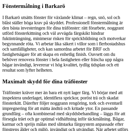
Fönstermålning i Barkarö
I Barkarö utsätts fönster för växlande klimat – regn, snö, sol och
blåst ställer höga krav på skyddet. Professionell fönstermålning är
den bästa investeringen för dina träfönster: rätt förarbete, noggrant
utförd fönsterkittning och väl avvägda färgskikt hindrar
fuktinträngning, minimerar risken för sprickbildning och motverkar
begynnande röta. Vi arbetar lika säkert i villor som i flerbostadshus
och samfälligheter, och kan samordna arbetet för BRF och
fastighetsägare för att skapa en enhetlig finish. Oavsett om du
behöver renovera fönster i hela fastigheten eller fräscha upp några
bågar invändigt, levererar vi hög kvalitet, tydlig tidsplan och ett
resultat som lyfter helheten.
Maximalt skydd för dina träfönster
Träfönster kräver mer än bara ett nytt lager färg. Vi börjar med att
inspektera underlaget, identifiera sprickor, poröst trä och skadat
fönsterkitt. Därefter följer noggrann rengöring, tork och eventuell
impregnering för att mätta ändträ och kritade ytor. En passande
grundfärg – ofta kombinerad med skyddsbehandling – läggs för att
försegla träet och ge optimal vidhäftning inför täckmålning. Bågar,
karmar och spröjs målas med slitstarka färgsystem anpassade efter
fönstrens ålder och miljö, invändigt och utvändigt. När arbetet utförs