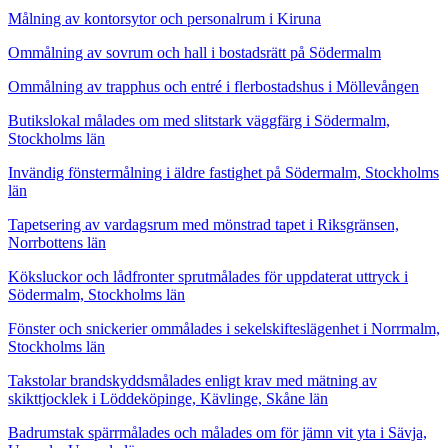
Målning av kontorsytor och personalrum i Kiruna
Ommålning av sovrum och hall i bostadsrätt på Södermalm
Ommålning av trapphus och entré i flerbostadshus i Möllevången
Butikslokal målades om med slitstark väggfärg i Södermalm,
Stockholms län
Invändig fönstermålning i äldre fastighet på Södermalm, Stockholms
län
Tapetsering av vardagsrum med mönstrad tapet i Riksgränsen,
Norrbottens län
Köksluckor och lådfronter sprutmålades för uppdaterat uttryck i
Södermalm, Stockholms län
Fönster och snickerier ommålades i sekelskifteslägenhet i Norrmalm,
Stockholms län
Takstolar brandskyddsmålades enligt krav med mätning av
skikttjocklek i Löddeköpinge, Kävlinge, Skåne län
Badrumstak spärrmålades och målades om för jämn vit yta i Sävja,