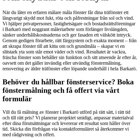
När du låter en erfaren målare måla fönster får dina träfönster ett
långvarigt skydd mot fukt, röta och påfrestningar från sol och vind.
Vi hjälper privatpersoner, fastighetsägare och bostadsrättsföreningar
i Barkarö med noggrant måleriarbete som förlänger livslängden,
sänker underhållskostnaderna och ger fasaden ett välskött intryck.
Genom gedigen förarbete, rätt färgsystem och exakta moment – från
att skrapa fönster till att kitta om och grundmåla – skapar vi en
slitstark yta som står emot väder och vind. Resultatet är vackra,
fräscha fönster som behåller sin funktion och sitt utseende år efter år,
oavsett om det gäller invändig eller utvändig fönstermålning,
renovering av äldre träfönster eller löpande underhåll i hela Barkarö.
Behöver du hållbar fönsterservice? Boka
fönstermålning och få offert via vårt
formulär
Vill du få målning av fönster i Barkarö utförd på rätt sätt, i rätt tid
och till rätt pris? Vi planerar projektet smidigt, anpassar materialval
efter dina förutsättningar och levererar ett resultat som håller över
tid. Skicka din förfrågan via kontaktformuläret så återkommer vi
med rådgivning och offert.