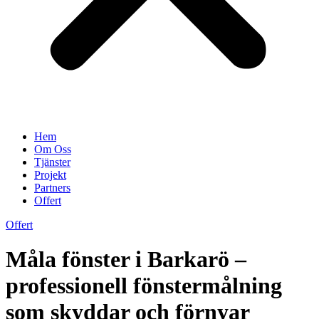
Hem
Om Oss
Tjänster
Projekt
Partners
Offert
Offert
Måla fönster i Barkarö –
professionell fönstermålning
som skyddar och förnyar