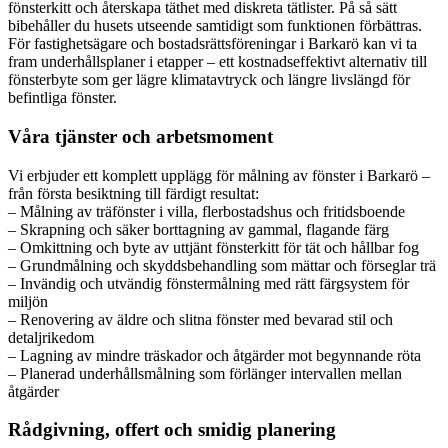
fönsterkitt och återskapa täthet med diskreta tätlister. På så sätt
bibehåller du husets utseende samtidigt som funktionen förbättras.
För fastighetsägare och bostadsrättsföreningar i Barkarö kan vi ta
fram underhållsplaner i etapper – ett kostnadseffektivt alternativ till
fönsterbyte som ger lägre klimatavtryck och längre livslängd för
befintliga fönster.
Våra tjänster och arbetsmoment
Vi erbjuder ett komplett upplägg för målning av fönster i Barkarö –
från första besiktning till färdigt resultat:
– Målning av träfönster i villa, flerbostadshus och fritidsboende
– Skrapning och säker borttagning av gammal, flagande färg
– Omkittning och byte av uttjänt fönsterkitt för tät och hållbar fog
– Grundmålning och skyddsbehandling som mättar och förseglar trä
– Invändig och utvändig fönstermålning med rätt färgsystem för
miljön
– Renovering av äldre och slitna fönster med bevarad stil och
detaljrikedom
– Lagning av mindre träskador och åtgärder mot begynnande röta
– Planerad underhållsmålning som förlänger intervallen mellan
åtgärder
Rådgivning, offert och smidig planering