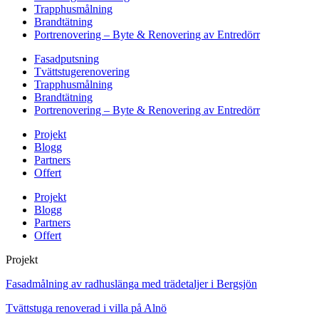
Trapphusmålning
Brandtätning
Portrenovering – Byte & Renovering av Entredörr
Fasadputsning
Tvättstugerenovering
Trapphusmålning
Brandtätning
Portrenovering – Byte & Renovering av Entredörr
Projekt
Blogg
Partners
Offert
Projekt
Blogg
Partners
Offert
Projekt
Fasadmålning av radhuslänga med trädetaljer i Bergsjön
Tvättstuga renoverad i villa på Alnö