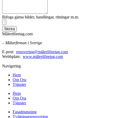
Bifoga gärna bilder, handlingar, ritningar m.m.
Skicka
Måleriföretag.com
– Målarfirman i Sverige
E-post:
renovering@måleriföretag.com
Webbplats:
www.måleriföretag.com
Navigering
Hem
Om Oss
Tjänster
Hem
Om Oss
Tjänster
Fasadputsning
Tvättstugerenovering