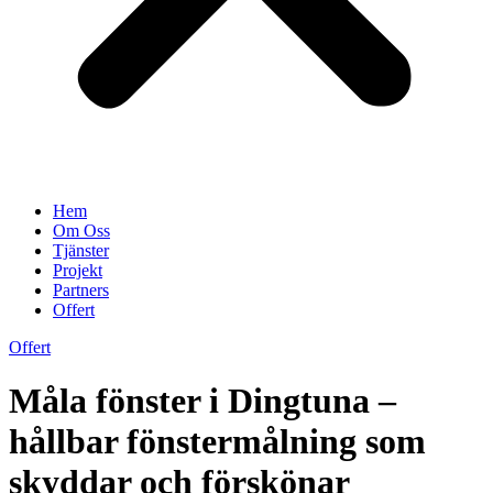
Hem
Om Oss
Tjänster
Projekt
Partners
Offert
Offert
Måla fönster i Dingtuna –
hållbar fönstermålning som
skyddar och förskönar