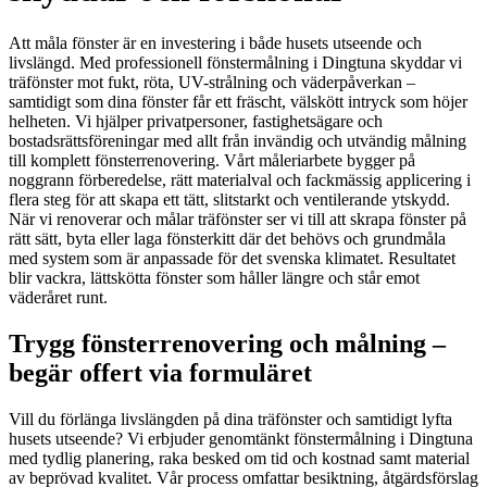
Att måla fönster är en investering i både husets utseende och
livslängd. Med professionell fönstermålning i Dingtuna skyddar vi
träfönster mot fukt, röta, UV-strålning och väderpåverkan –
samtidigt som dina fönster får ett fräscht, välskött intryck som höjer
helheten. Vi hjälper privatpersoner, fastighetsägare och
bostadsrättsföreningar med allt från invändig och utvändig målning
till komplett fönsterrenovering. Vårt måleriarbete bygger på
noggrann förberedelse, rätt materialval och fackmässig applicering i
flera steg för att skapa ett tätt, slitstarkt och ventilerande ytskydd.
När vi renoverar och målar träfönster ser vi till att skrapa fönster på
rätt sätt, byta eller laga fönsterkitt där det behövs och grundmåla
med system som är anpassade för det svenska klimatet. Resultatet
blir vackra, lättskötta fönster som håller längre och står emot
väderåret runt.
Trygg fönsterrenovering och målning –
begär offert via formuläret
Vill du förlänga livslängden på dina träfönster och samtidigt lyfta
husets utseende? Vi erbjuder genomtänkt fönstermålning i Dingtuna
med tydlig planering, raka besked om tid och kostnad samt material
av beprövad kvalitet. Vår process omfattar besiktning, åtgärdsförslag