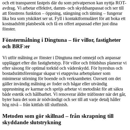
och ett transparent fastpris där du som privatperson kan nyttja ROT-
avdrag. Vi arbetar effektivt, damm- och skyddsanpassat och ser till
att fönstrens funktion – öppning, stängning och tätning – fungerar
lika bra som ytskiktet ser ut. Fyll i kontaktformuläret för att boka ett
kostnadsfritt platsbesök och få en offert anpassad efter just dina
fönster.
Fönstermålning i Dingtuna – för villor, fastigheter
och BRF:er
Vi utför målning av fönster i Dingtuna med omnejd och anpassar
upplägget efter din fastighetstyp. För villor och fritidshus planerar vi
efter säsong för optimal torktid och väderskydd. För hyreshus och
bostadsrättsföreningar skapar vi etappvisa arbetsplaner som
minimerar störning för boende och verksamheter. Oavsett om det
gäller invändig målning av foder och bågar eller utvändig
upprustning av karmar och spröjs arbetar vi metodiskt för att säkra
både estetik och hållbarhet. Vi renoverar äldre träfönster när det går,
byter bara det som är nödvändigt och ser till att varje detalj håller
hög nivå – från kittfals till slutfinish.
Metoden som gör skillnad – från skrapning till
skyddande slutstrykning