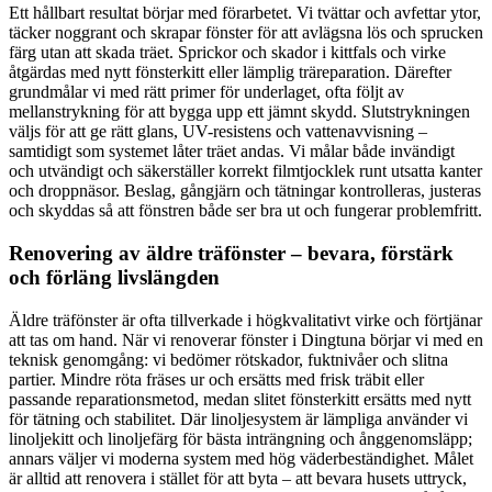
Ett hållbart resultat börjar med förarbetet. Vi tvättar och avfettar ytor,
täcker noggrant och skrapar fönster för att avlägsna lös och sprucken
färg utan att skada träet. Sprickor och skador i kittfals och virke
åtgärdas med nytt fönsterkitt eller lämplig träreparation. Därefter
grundmålar vi med rätt primer för underlaget, ofta följt av
mellanstrykning för att bygga upp ett jämnt skydd. Slutstrykningen
väljs för att ge rätt glans, UV-resistens och vattenavvisning –
samtidigt som systemet låter träet andas. Vi målar både invändigt
och utvändigt och säkerställer korrekt filmtjocklek runt utsatta kanter
och droppnäsor. Beslag, gångjärn och tätningar kontrolleras, justeras
och skyddas så att fönstren både ser bra ut och fungerar problemfritt.
Renovering av äldre träfönster – bevara, förstärk
och förläng livslängden
Äldre träfönster är ofta tillverkade i högkvalitativt virke och förtjänar
att tas om hand. När vi renoverar fönster i Dingtuna börjar vi med en
teknisk genomgång: vi bedömer rötskador, fuktnivåer och slitna
partier. Mindre röta fräses ur och ersätts med frisk träbit eller
passande reparationsmetod, medan slitet fönsterkitt ersätts med nytt
för tätning och stabilitet. Där linoljesystem är lämpliga använder vi
linoljekitt och linoljefärg för bästa inträngning och ånggenomsläpp;
annars väljer vi moderna system med hög väderbeständighet. Målet
är alltid att renovera i stället för att byta – att bevara husets uttryck,