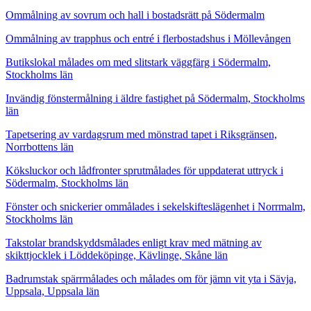
Ommålning av sovrum och hall i bostadsrätt på Södermalm
Ommålning av trapphus och entré i flerbostadshus i Möllevången
Butikslokal målades om med slitstark väggfärg i Södermalm,
Stockholms län
Invändig fönstermålning i äldre fastighet på Södermalm, Stockholms
län
Tapetsering av vardagsrum med mönstrad tapet i Riksgränsen,
Norrbottens län
Köksluckor och lådfronter sprutmålades för uppdaterat uttryck i
Södermalm, Stockholms län
Fönster och snickerier ommålades i sekelskifteslägenhet i Norrmalm,
Stockholms län
Takstolar brandskyddsmålades enligt krav med mätning av
skikttjocklek i Löddeköpinge, Kävlinge, Skåne län
Badrumstak spärrmålades och målades om för jämn vit yta i Sävja,
Uppsala, Uppsala län