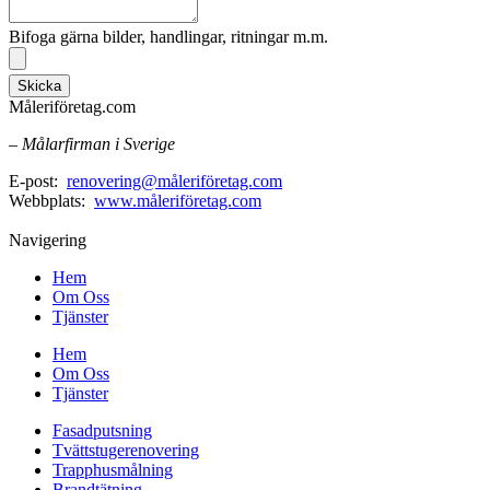
Bifoga gärna bilder, handlingar, ritningar m.m.
Skicka
Måleriföretag.com
– Målarfirman i Sverige
E-post:
renovering@måleriföretag.com
Webbplats:
www.måleriföretag.com
Navigering
Hem
Om Oss
Tjänster
Hem
Om Oss
Tjänster
Fasadputsning
Tvättstugerenovering
Trapphusmålning
Brandtätning