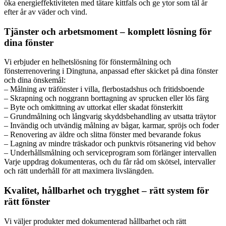
öka energieffektiviteten med tätare kittfals och ge ytor som tål år
efter år av väder och vind.
Tjänster och arbetsmoment – komplett lösning för
dina fönster
Vi erbjuder en helhetslösning för fönstermålning och
fönsterrenovering i Dingtuna, anpassad efter skicket på dina fönster
och dina önskemål:
– Målning av träfönster i villa, flerbostadshus och fritidsboende
– Skrapning och noggrann borttagning av sprucken eller lös färg
– Byte och omkittning av uttorkat eller skadat fönsterkitt
– Grundmålning och långvarig skyddsbehandling av utsatta träytor
– Invändig och utvändig målning av bågar, karmar, spröjs och foder
– Renovering av äldre och slitna fönster med bevarande fokus
– Lagning av mindre träskador och punktvis rötsanering vid behov
– Underhållsmålning och serviceprogram som förlänger intervallen
Varje uppdrag dokumenteras, och du får råd om skötsel, intervaller
och rätt underhåll för att maximera livslängden.
Kvalitet, hållbarhet och trygghet – rätt system för
rätt fönster
Vi väljer produkter med dokumenterad hållbarhet och rätt