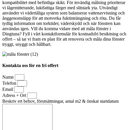
kompatibilitet med befintliga skikt. För invändig målning prioriterar
vi lågemitterande, luktfattiga färger med slitstark yta. Utvändigt
använder vi vädertåliga system som balanserar vattenavvisning och
ånggenomsläpp för att motverka fuktinträngning och röta. Du får
tydlig information om torktider, väderskydd och när fönstren kan
användas igen. Vill du komma vidare med att måla fönster i
Dingtuna? Fyll i vårt kontaktformulär för kostnadsfri besiktning och
offert – så tar vi fram en plan för att renovera och måla dina fönster
tryggt, snyggt och hållbart.
Kontakta oss för en fri offert
Namn
Telefon
Email
Adress + Ort
Beskriv ert behov, förutsättningar, antal m2 & önskat startdatum