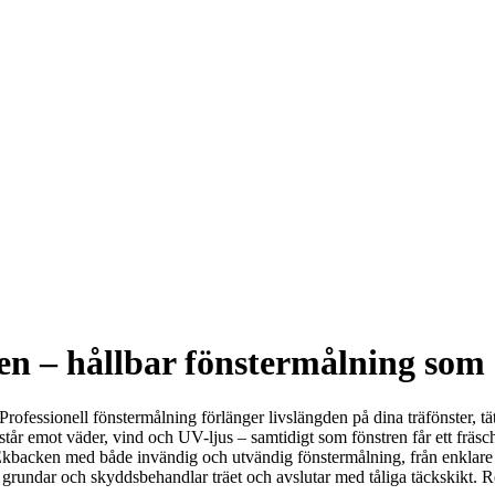
n – hållbar fönstermålning som
rofessionell fönstermålning förlänger livslängden på dina träfönster, t
m står emot väder, vind och UV-ljus – samtidigt som fönstren får ett fräsc
Ekbacken med både invändig och utvändig fönstermålning, från enklare un
t, grundar och skyddsbehandlar träet och avslutar med tåliga täckskikt. Res