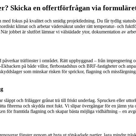
r? Skicka en offertförfrågan via formuläre
en med fokus på kvalitet och smidig projektledning. Du får tydlig stat
rdiskt klimat och arbetar vädersäkrat under rätt temperatur- och fuktfö
jobbet är slutfört lämnar vi välstädade ytor, dokumentation av arbetet o
 påverkar träfönster i området. Rätt uppbyggnad – från impregnering och
-Ekbacken på både villor, flerbostadshus och BRF-fastigheter och anpas
t skyddslager som minskar risken för sprickor, flagning och missfärgninga
ng
släppt och frilägger grånat trä till friskt underlag. Sprucken eller uttork
 mätta fibrerna och skydda mot fukt. Vi slipar övergångar för en jämn yta
ken för framtida flagning och skapar bästa möjliga vidhäftning – en avgö
i renoverar fönster genom att byta ut rötskadade partier, laga mindre trä