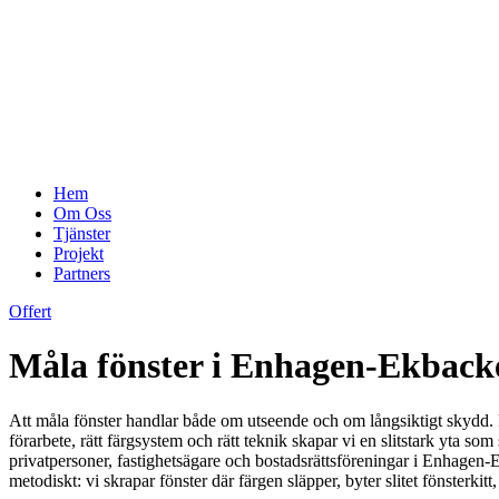
Hem
Om Oss
Tjänster
Projekt
Partners
Offert
Måla fönster i Enhagen-Ekbacke
Att måla fönster handlar både om utseende och om långsiktigt skydd. P
förarbete, rätt färgsystem och rätt teknik skapar vi en slitstark yta so
privatpersoner, fastighetsägare och bostadsrättsföreningar i Enhagen-
metodiskt: vi skrapar fönster där färgen släpper, byter slitet fönsterkit