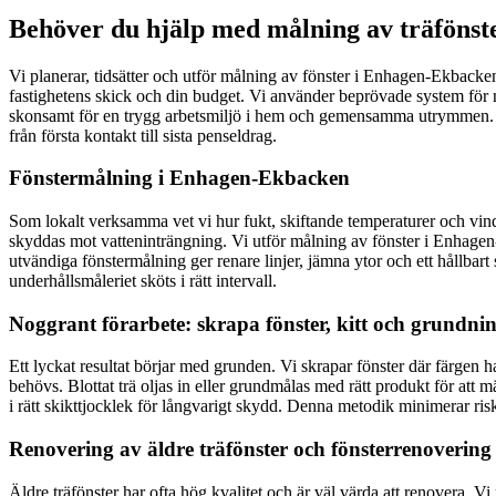
Behöver du hjälp med målning av träfönste
Vi planerar, tidsätter och utför målning av fönster i Enhagen-Ekback
fastighetens skick och din budget. Vi använder beprövade system för no
skonsamt för en trygg arbetsmiljö i hem och gemensamma utrymmen. När 
från första kontakt till sista penseldrag.
Fönstermålning i Enhagen-Ekbacken
Som lokalt verksamma vet vi hur fukt, skiftande temperaturer och vind
skyddas mot vatteninträngning. Vi utför målning av fönster i Enhagen
utvändiga fönstermålning ger renare linjer, jämna ytor och ett hållbar
underhållsmåleriet sköts i rätt intervall.
Noggrant förarbete: skrapa fönster, kitt och grundni
Ett lyckat resultat börjar med grunden. Vi skrapar fönster där färgen har 
behövs. Blottat trä oljas in eller grundmålas med rätt produkt för att
i rätt skikttjocklek för långvarigt skydd. Denna metodik minimerar ris
Renovering av äldre träfönster och fönsterrenovering
Äldre träfönster har ofta hög kvalitet och är väl värda att renovera. V