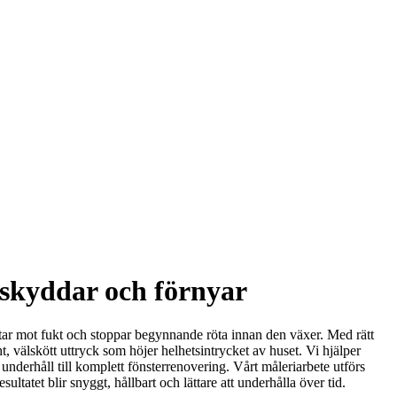
 skyddar och förnyar
ätar mot fukt och stoppar begynnande röta innan den växer. Med rätt
ht, välskött uttryck som höjer helhetsintrycket av huset. Vi hjälper
derhåll till komplett fönsterrenovering. Vårt måleriarbete utförs
ultatet blir snyggt, hållbart och lättare att underhålla över tid.