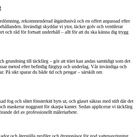
t
usbedömning, rekommenderad åtgärdsnivå och en offert anpassad efter
rhållanden. Invändigt skyddar vi ytor, täcker golv och ventilerar
ch råd för fortsatt underhåll – allt för att du ska känna dig trygg
 grundning till täckfärg – gör att träet kan andas samtidigt som det
sar metod efter befintlig färgtyp och underlag. Vår invändiga och
r. På sikt sparar du både tid och pengar – särskilt om
ad fog och slitet fönsterkitt byts ut, och glaset säkras med stift där det
 och maskerar noggrant för skarpa kanter. Sedan applicerar vi täckfärg
rande del av professionellt måleriarbete.
skador och återställa profiler och droppnäsor för god vattenavrinning.