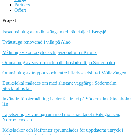
Partners
Offert
Projekt
Fasadmålning av radhuslänga med trädetaljer i Bergsjön
Tvättstuga renoverad i villa på Alnö
Målning av kontorsytor och personalrum i Kiruna
Ommålning av sovrum och hall i bostadsrätt på Södermalm
Ommålning av trapphus och entré i flerbostadshus i Möllevången
Butikslokal målades om med slitstark väggfärg i Södermalm,
Stockholms län
Invändig fönstermålning i äldre fastighet på Södermalm, Stockholms
län
Tapetsering av vardagsrum med mönstrad tapet i Riksgränsen,
Norrbottens län
Köksluckor och lådfronter sprutmålades för uppdaterat uttryck i