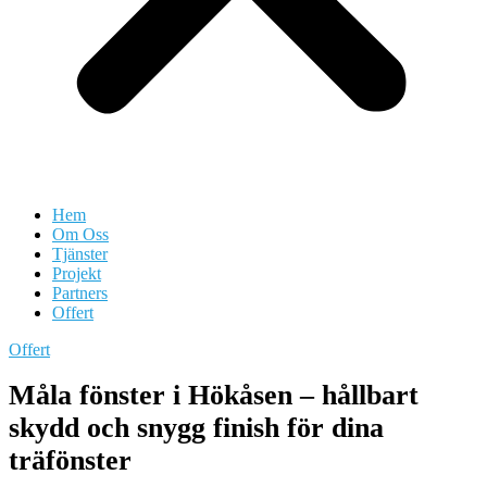
Hem
Om Oss
Tjänster
Projekt
Partners
Offert
Offert
Måla fönster i Hökåsen – hållbart
skydd och snygg finish för dina
träfönster