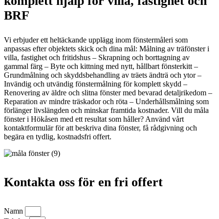
komplett hjälp för villa, fastighet och
BRF
Vi erbjuder ett heltäckande upplägg inom fönstermåleri som
anpassas efter objektets skick och dina mål: Målning av träfönster i
villa, fastighet och fritidshus – Skrapning och borttagning av
gammal färg – Byte och kittning med nytt, hållbart fönsterkitt –
Grundmålning och skyddsbehandling av träets ändträ och ytor –
Invändig och utvändig fönstermålning för komplett skydd –
Renovering av äldre och slitna fönster med bevarad detaljrikedom –
Reparation av mindre träskador och röta – Underhållsmålning som
förlänger livslängden och minskar framtida kostnader. Vill du måla
fönster i Hökåsen med ett resultat som håller? Använd vårt
kontaktformulär för att beskriva dina fönster, få rådgivning och
begära en tydlig, kostnadsfri offert.
Kontakta oss för en fri offert
Namn