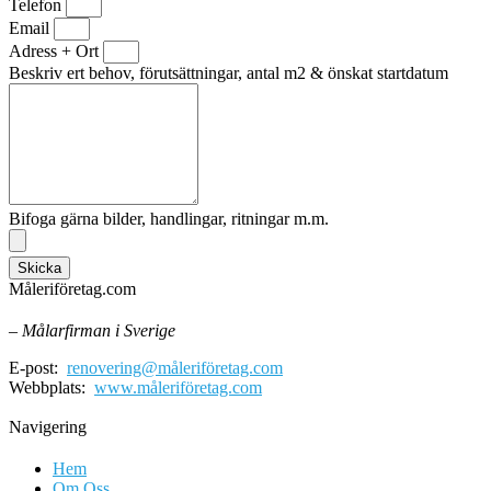
Telefon
Email
Adress + Ort
Beskriv ert behov, förutsättningar, antal m2 & önskat startdatum
Bifoga gärna bilder, handlingar, ritningar m.m.
Skicka
Måleriföretag.com
– Målarfirman i Sverige
E-post:
renovering@måleriföretag.com
Webbplats:
www.måleriföretag.com
Navigering
Hem
Om Oss