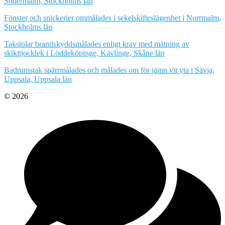
Södermalm, Stockholms län
Fönster och snickerier ommålades i sekelskifteslägenhet i Norrmalm,
Stockholms län
Takstolar brandskyddsmålades enligt krav med mätning av
skikttjocklek i Löddeköpinge, Kävlinge, Skåne län
Badrumstak spärrmålades och målades om för jämn vit yta i Sävja,
Uppsala, Uppsala län
© 2026