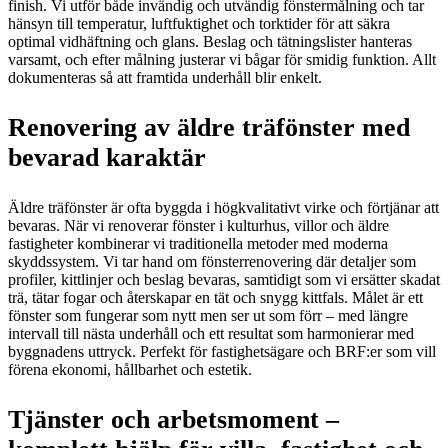
finish. Vi utför både invändig och utvändig fönstermålning och tar
hänsyn till temperatur, luftfuktighet och torktider för att säkra
optimal vidhäftning och glans. Beslag och tätningslister hanteras
varsamt, och efter målning justerar vi bågar för smidig funktion. Allt
dokumenteras så att framtida underhåll blir enkelt.
Renovering av äldre träfönster med
bevarad karaktär
Äldre träfönster är ofta byggda i högkvalitativt virke och förtjänar att
bevaras. När vi renoverar fönster i kulturhus, villor och äldre
fastigheter kombinerar vi traditionella metoder med moderna
skyddssystem. Vi tar hand om fönsterrenovering där detaljer som
profiler, kittlinjer och beslag bevaras, samtidigt som vi ersätter skadat
trä, tätar fogar och återskapar en tät och snygg kittfals. Målet är ett
fönster som fungerar som nytt men ser ut som förr – med längre
intervall till nästa underhåll och ett resultat som harmonierar med
byggnadens uttryck. Perfekt för fastighetsägare och BRF:er som vill
förena ekonomi, hållbarhet och estetik.
Tjänster och arbetsmoment –