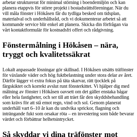
arbetar strukturerat för minimal störning i boendemiljön och kan
planera etappvis för större projekt i bostadsrättsföreningar. När du
vill måla fönster i Hökåsen får du tydliga besked om tidsplan,
materialval och underhållsråd, och vi dokumenterar arbetet så att
kommande service blir enkel att planera. Skicka din förfrågan via
vårt kontaktformulär för kostnadsfri offert och rådgivning.
Fönstermålning i Hökåsen – nära,
tryggt och kvalitetssäkrat
Lokalt anpassade lösningar gör skillnad. I Hökåsen utsätts träfönster
för växlande väder och hög fuktbelastning under stora delar av året.
Därför lägger vi extra fokus på täta skarvar, rätt tjocklek på
färgskiktet och korrekt avslut runt fönsterkittet. Vi hjälper dig med
målning av fönster i Hökåsen oavsett om det gäller enstaka bågar
eller hela fastigheter, och ser till att träet får den skyddsbehandling
som krävs för att stå emot regn, vind och sol. Genom planerat
underhåll vart 6–10 år kan du undvika sprickor, flagning och
inträngande fukt som orsakar röta – en investering som både bevarar
värdet och förbättrar helhetsintrycket.
Så skyddar vi dina träfönster mot