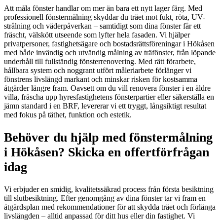
Att måla fönster handlar om mer än bara ett nytt lager färg. Med
professionell fönstermålning skyddar du träet mot fukt, röta, UV-
strålning och väderpåverkan – samtidigt som dina fönster får ett
fräscht, välskött utseende som lyfter hela fasaden. Vi hjälper
privatpersoner, fastighetsägare och bostadsrättsföreningar i Hökåsen
med både invändig och utvändig målning av träfönster, från löpande
underhåll till fullständig fönsterrenovering. Med rätt förarbete,
hållbara system och noggrant utfört måleriarbete förlänger vi
fönstrens livslängd markant och minskar risken för kostsamma
åtgärder längre fram. Oavsett om du vill renovera fönster i en äldre
villa, fräscha upp hyresfastighetens fönsterpartier eller säkerställa en
jämn standard i en BRF, levererar vi ett tryggt, långsiktigt resultat
med fokus på täthet, funktion och estetik.
Behöver du hjälp med fönstermålning
i Hökåsen? Skicka en offertförfrågan
idag
Vi erbjuder en smidig, kvalitetssäkrad process från första besiktning
till slutbesiktning. Efter genomgång av dina fönster tar vi fram en
åtgärdsplan med rekommendationer för att skydda träet och förlänga
livslängden – alltid anpassad för ditt hus eller din fastighet. Vi