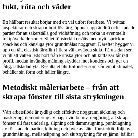
fukt, röta och väder
Ett hållbart resultat börjar med ett väl utfört förarbete. Vi tvättar,
inspekterar och skrapar bort lös färg, öppnar upp ändträ och skadade
partier för att säkerställa god vidhäftning och torka ut eventuellt
fuktpåverkade zoner. Slitet fönsterkitt ersätts med nytt, sprickor
spacklas och känsliga ytor grundmålas noggrant. Därefter bygger vi
upp en tät, elastisk färgfilm i flera väl avvägda skikt. På utsidan ser
vi till att vatten leds bort från kritiska ytor och att kittfalsar får rätt
profil, medan invändig målning skyddar mot kondens och ger en
tålig, lättstädad yta. Resultatet blir träfönster som står emot klimatet,
behåller sin form och håller längre.
Metodiskt måleriarbete – från att
skrapa fönster till sista strykningen
Vårt arbetsflöde är tydligt och effektivt: noggrann täckning och
maskering, demontering av bågar vid behov, rengöring, att skrapa
fönster till fast underlag, slipning och dammsugning, punktlagning
av rötskadade partier, kittning och byte av slitet fönsterkitt, följt av
grundmålning, mellanslipning och slutstrykning för en jämn, hållbar