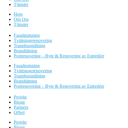
Tjänster
Hem
Om Oss
Tjänster
Fasadputsning
Tvättstugerenovering
Trapphusmålning
Brandtätning
Portrenovering – Byte & Renovering av Entredörr
Fasadputsning
Tvättstugerenovering
Trapphusmålning
Brandtätning
Portrenovering – Byte & Renovering av Entredörr
Projekt
Blogg
Partners
Offert
Projekt
Blogg