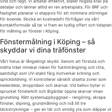
vind och regn. Vi arbetar effektivt, ställer högsta krav på
detaljer och lämnar alltid en ren arbetsplats. För BRF och
fastighet planerar vi etappvis för att minimera störningar
för boende. Skicka en kostnadsfri förfrågan via vårt
kontaktformulär så tar vi fram en tydlig offert och tidsplan
för målning av fönster i Köping.
Fönstermålning i Köping – så
skyddar vi dina träfönster
Vårt fokus är långsiktigt skydd. Genom att försluta och
mätta träet minskar risken för fuktinträngning och röta,
samtidigt som UV-stabil färg motverkar kritning och
sprickbildning. Vi kontrollerar särskilt utsatta zoner som
nederdelar, droppnäsor och skarvar. Vid behov byter vi
sprucket fönsterkitt och åtgärdar öppna skarvar innan
grundning. Rätt systemuppbyggnad – rengöring, skrapa
fönster, slipning, grundmålning och två till tre
täckstrykningar – ger en tät och smidig yta som släpper ut