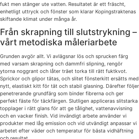
fukt men stänger ute vatten. Resultatet är ett fräscht,
enhetligt uttryck och fönster som klarar Kopingstraktenas
skiftande klimat under många år.
Från skrapning till slutstrykning –
vårt metodiska måleriarbete
Grunden avgör allt. Vi avlägsnar lös och sprucken färg
med varsam skrapning och dammfri slipning, rengör
ytorna noggrant och låter träet torka till rätt fuktkvot.
Sprickor och glipor tätas, och slitet fönsterkitt ersätts med
nytt, elastiskt kitt för tät och stabil glasning. Därefter följer
penetrerande grundfärg som binder fibrerna och ger
perfekt fäste för täckfärgen. Slutligen appliceras slitstarka
topplager i rätt glans för att ge tålighet, vattenavvisning
och en vacker finish. Vid invändigt arbete använder vi
produkter med låg emission och vid utvändigt anpassar vi
arbetet efter väder och temperatur för bästa vidhäftning
och resultat.